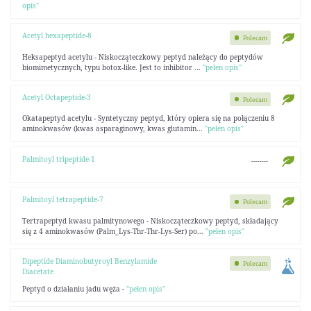
opis"
Acetyl hexapeptide-8
Polecam
Heksapeptyd acetylu - Niskocząteczkowy peptyd należący do peptydów
biomimetycznych, typu botox-like. Jest to inhibitor ...
"pełen opis"
Acetyl Octapeptide-3
Polecam
Okatapeptyd acetylu - Syntetyczny peptyd, który opiera się na połączeniu 8
aminokwasów (kwas asparaginowy, kwas glutamin...
"pełen opis"
Palmitoyl tripeptide-1
--------
Palmitoyl tetrapeptide-7
Polecam
Tertrapeptyd kwasu palmitynowego - Niskocząteczkowy peptyd, składający
się z 4 aminokwasów (Palm_Lys-Thr-Thr-Lys-Ser) po...
"pełen opis"
Dipeptide Diaminobutyroyl Benzylamide
Polecam
Diacetate
Peptyd o działaniu jadu węża -
"pełen opis"