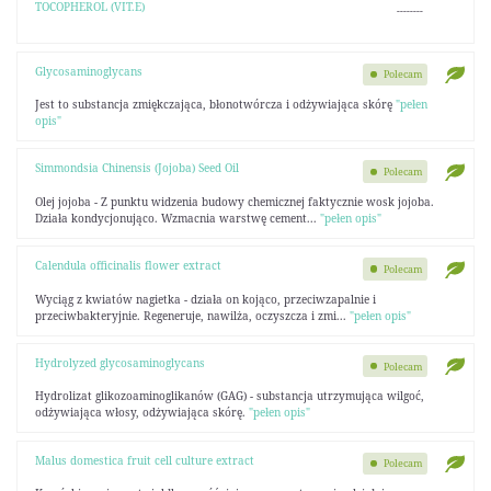
TOCOPHEROL (VIT.E)
--------
Glycosaminoglycans
Polecam
Jest to substancja zmiękczająca, błonotwórcza i odżywiająca skórę
"pełen
opis"
Simmondsia Chinensis (Jojoba) Seed Oil
Polecam
Olej jojoba - Z punktu widzenia budowy chemicznej faktycznie wosk jojoba.
Działa kondycjonująco. Wzmacnia warstwę cement...
"pełen opis"
Calendula officinalis flower extract
Polecam
Wyciąg z kwiatów nagietka - działa on kojąco, przeciwzapalnie i
przeciwbakteryjnie. Regeneruje, nawilża, oczyszcza i zmi...
"pełen opis"
Hydrolyzed glycosaminoglycans
Polecam
Hydrolizat glikozoaminoglikanów (GAG) - substancja utrzymująca wilgoć,
odżywiająca włosy, odżywiająca skórę.
"pełen opis"
Malus domestica fruit cell culture extract
Polecam