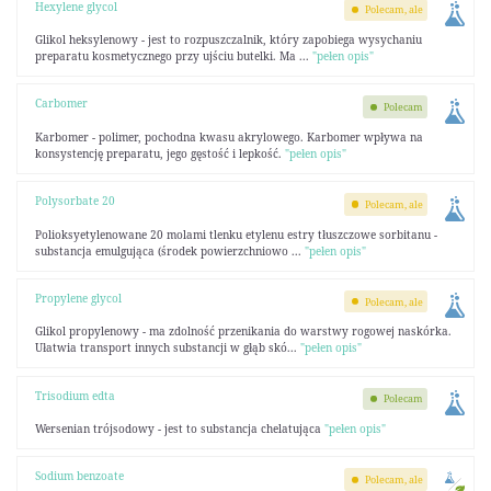
Hexylene glycol
Polecam, ale
Glikol heksylenowy - jest to rozpuszczalnik, który zapobiega wysychaniu
preparatu kosmetycznego przy ujściu butelki. Ma ...
"pełen opis"
Carbomer
Polecam
Karbomer - polimer, pochodna kwasu akrylowego. Karbomer wpływa na
konsystencję preparatu, jego gęstość i lepkość.
"pełen opis"
Polysorbate 20
Polecam, ale
Polioksyetylenowane 20 molami tlenku etylenu estry tłuszczowe sorbitanu -
substancja emulgująca (środek powierzchniowo ...
"pełen opis"
Propylene glycol
Polecam, ale
Glikol propylenowy - ma zdolność przenikania do warstwy rogowej naskórka.
Ułatwia transport innych substancji w głąb skó...
"pełen opis"
Trisodium edta
Polecam
Wersenian trójsodowy - jest to substancja chelatująca
"pełen opis"
Sodium benzoate
Polecam, ale