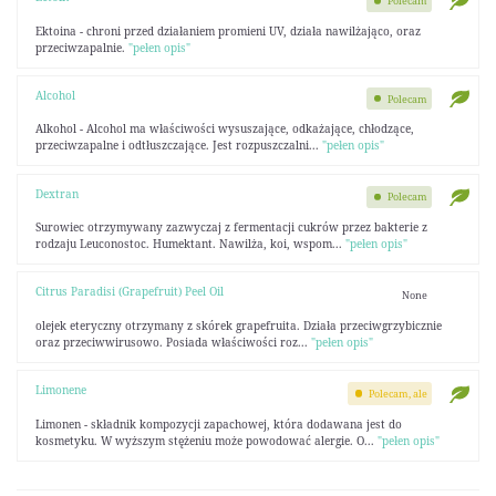
Polecam
Ektoina - chroni przed działaniem promieni UV, działa nawilżająco, oraz
przeciwzapalnie.
"pełen opis"
Alcohol
Polecam
Alkohol - Alcohol ma właściwości wysuszające, odkażające, chłodzące,
przeciwzapalne i odtłuszczające. Jest rozpuszczalni...
"pełen opis"
Dextran
Polecam
Surowiec otrzymywany zazwyczaj z fermentacji cukrów przez bakterie z
rodzaju Leuconostoc. Humektant. Nawilża, koi, wspom...
"pełen opis"
Citrus Paradisi (Grapefruit) Peel Oil
None
olejek eteryczny otrzymany z skórek grapefruita. Działa przeciwgrzybicznie
oraz przeciwwirusowo. Posiada właściwości roz...
"pełen opis"
Limonene
Polecam, ale
Limonen - składnik kompozycji zapachowej, która dodawana jest do
kosmetyku. W wyższym stężeniu może powodować alergie. O...
"pełen opis"