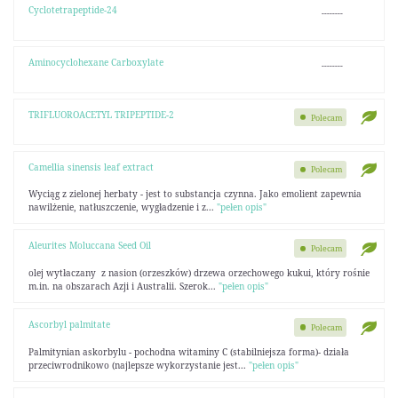
Cyclotetrapeptide-24
--------
Aminocyclohexane Carboxylate
--------
TRIFLUOROACETYL TRIPEPTIDE-2
Polecam
Camellia sinensis leaf extract
Polecam
Wyciąg z zielonej herbaty - jest to substancja czynna. Jako emolient zapewnia
nawilżenie, natłuszczenie, wygładzenie i z...
"pełen opis"
Aleurites Moluccana Seed Oil
Polecam
olej wytłaczany z nasion (orzeszków) drzewa orzechowego kukui, który rośnie
m.in. na obszarach Azji i Australii. Szerok...
"pełen opis"
Ascorbyl palmitate
Polecam
Palmitynian askorbylu - pochodna witaminy C (stabilniejsza forma)- działa
przeciwrodnikowo (najlepsze wykorzystanie jest...
"pełen opis"