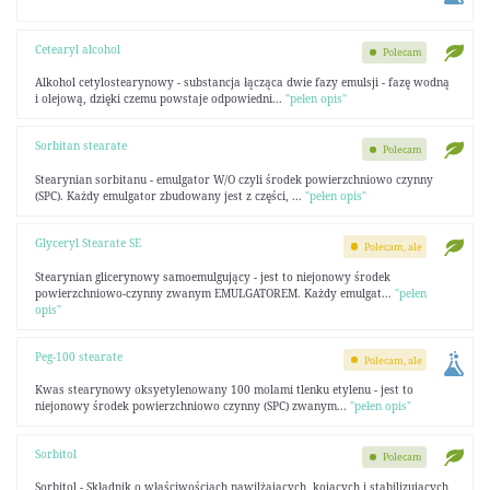
Cetearyl alcohol
Polecam
Alkohol cetylostearynowy - substancja łącząca dwie fazy emulsji - fazę wodną
i olejową, dzięki czemu powstaje odpowiedni...
"pełen opis"
Sorbitan stearate
Polecam
Stearynian sorbitanu - emulgator W/O czyli środek powierzchniowo czynny
(SPC). Każdy emulgator zbudowany jest z części, ...
"pełen opis"
Glyceryl Stearate SE
Polecam, ale
Stearynian glicerynowy samoemulgujący - jest to niejonowy środek
powierzchniowo-czynny zwanym EMULGATOREM. Każdy emulgat...
"pełen
opis"
Peg-100 stearate
Polecam, ale
Kwas stearynowy oksyetylenowany 100 molami tlenku etylenu - jest to
niejonowy środek powierzchniowo czynny (SPC) zwanym...
"pełen opis"
Sorbitol
Polecam
Sorbitol - Składnik o właściwościach nawilżających, kojących i stabilizujących