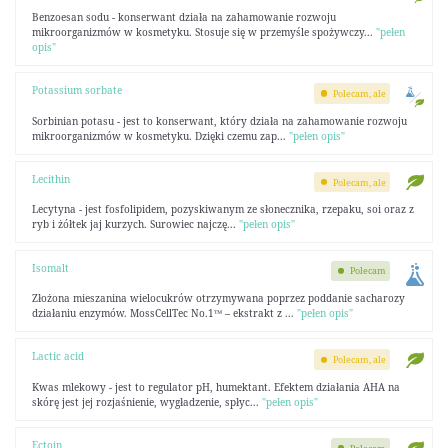
Benzoesan sodu - konserwant działa na zahamowanie rozwoju
mikroorganizmów w kosmetyku. Stosuje się w przemyśle spożywczy...
"pełen
opis"
Potassium sorbate
Polecam, ale
Sorbinian potasu - jest to konserwant, który działa na zahamowanie rozwoju
mikroorganizmów w kosmetyku. Dzięki czemu zap...
"pełen opis"
Lecithin
Polecam, ale
Lecytyna - jest fosfolipidem, pozyskiwanym ze słonecznika, rzepaku, soi oraz z
ryb i żółtek jaj kurzych. Surowiec najczę...
"pełen opis"
Isomalt
Polecam
Złożona mieszanina wielocukrów otrzymywana poprzez poddanie sacharozy
działaniu enzymów. MossCellTec No.1™ – ekstrakt z ...
"pełen opis"
Lactic acid
Polecam, ale
Kwas mlekowy - jest to regulator pH, humektant. Efektem działania AHA na
skórę jest jej rozjaśnienie, wygładzenie, spłyc...
"pełen opis"
Ectoin