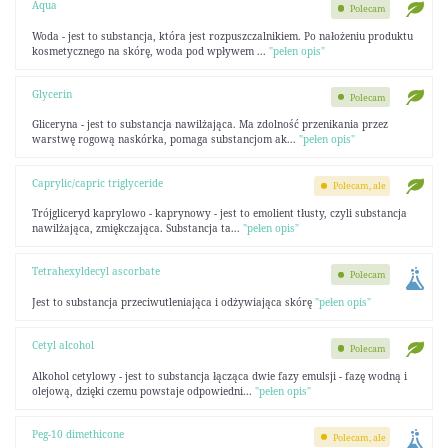
Aqua
Polecam
Woda - jest to substancja, która jest rozpuszczalnikiem. Po nałożeniu produktu
kosmetycznego na skórę, woda pod wpływem ...
"pełen opis"
Glycerin
Polecam
Gliceryna - jest to substancja nawilżająca. Ma zdolność przenikania przez
warstwę rogową naskórka, pomaga substancjom ak...
"pełen opis"
Caprylic/capric triglyceride
Polecam, ale
Trójgliceryd kaprylowo - kaprynowy - jest to emolient tłusty, czyli substancja
nawilżająca, zmiękczająca. Substancja ta...
"pełen opis"
Tetrahexyldecyl ascorbate
Polecam
Jest to substancja przeciwutleniająca i odżywiająca skórę
"pełen opis"
Cetyl alcohol
Polecam
Alkohol cetylowy - jest to substancja łącząca dwie fazy emulsji - fazę wodną i
olejową, dzięki czemu powstaje odpowiedni...
"pełen opis"
Peg-10 dimethicone
Polecam, ale