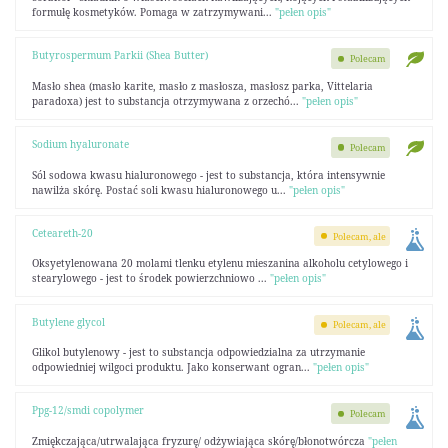
formułę kosmetyków. Pomaga w zatrzymywani...
"pełen opis"
Butyrospermum Parkii (Shea Butter)
Polecam
Masło shea (masło karite, masło z masłosza, masłosz parka, Vittelaria
paradoxa) jest to substancja otrzymywana z orzechó...
"pełen opis"
Sodium hyaluronate
Polecam
Sól sodowa kwasu hialuronowego - jest to substancja, która intensywnie
nawilża skórę. Postać soli kwasu hialuronowego u...
"pełen opis"
Ceteareth-20
Polecam, ale
Oksyetylenowana 20 molami tlenku etylenu mieszanina alkoholu cetylowego i
stearylowego - jest to środek powierzchniowo ...
"pełen opis"
Butylene glycol
Polecam, ale
Glikol butylenowy - jest to substancja odpowiedzialna za utrzymanie
odpowiedniej wilgoci produktu. Jako konserwant ogran...
"pełen opis"
Ppg-12/smdi copolymer
Polecam
Zmiękczająca/utrwalająca fryzurę/ odżywiająca skórę/błonotwórcza
"pełen