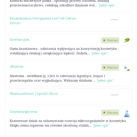
Komórki macierzyste jabłka - opóźniają procesy starzenia, działają
przeciwzmarszczkowo, redukują szkodliwe działanie wol...
"pełen opis"
Rhododendron Ferrugineum Leaf Cell Culture
--------
Extract
Xanthan gum
Polecam
Guma ksantanowa - substancja wpływająca na konsystencję kosmetyku -
stabilizująca emulsję i zwiększająca lepkość. Dodatk...
"pełen opis"
Allantoin
Polecam
Alantoina - uwielbiam ją :) Jest to substancja łagodząca, kojąca i
przeciwzapalna oraz wygładzająca. Wykazuje działanie ...
"pełen opis"
Phenoxyethanol, Caprylyl Glycol
--------
Ethylhexylglycerin
Polecam
Konserwant działa na zahamowanie rozwoju mikroorganizmów w kosmetyku.
Dzięki czemu zapewnia mu również określoną stabiln...
"pełen opis"