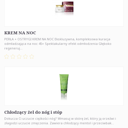
KREM NA NOC
PERŁA + OSTRYGI KREM NA NOC Ekskluzywna, kompleksowa kuracja
odmładzająca na noc 45+ Spektakularny efekt odmłodzenia Głęboko
regeneruj...
Chłodzący żel do nóg i stóp
Dokucza Ci uczucie ciężkości nóg? Wmasuj w skórę żel, który ją orzeźwi i
złagodzi uczucie zmęczenia. Zawiera chłodzący mentol i przeciwbak...