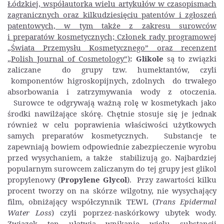
Łódzkiej, współautorka wielu artykułów w czasopismach
zagranicznych oraz kilkudziesięciu patentów i zgłoszeń
patentowych, w tym także z zakresu surowców
i preparatów kosmetycznych; Członek rady programowej
„Świata Przemysłu Kosmetycznego” oraz recenzent
„Polish Journal of Cosmetology”)
:
Glikole
są to związki
zaliczane do grupy tzw. humektantów, czyli
komponentów higroskopijnych, zdolnych do trwałego
absorbowania i zatrzymywania wody z otoczenia.
Surowce te odgrywają ważną rolę w kosmetykach jako
środki nawilżające skórę. Chętnie stosuje się je jednak
również w celu poprawienia właściwości użytkowych
samych preparatów kosmetycznych. Substancje te
zapewniają bowiem odpowiednie zabezpieczenie wyrobu
przed wysychaniem, a także stabilizują go. Najbardziej
popularnym surowcem zaliczanym do tej grupy jest glikol
propylenowy (
Propylene Glycol
). Przy zawartości kilku
procent tworzy on na skórze wilgotny, nie wysychający
film, obniżający współczynnik TEWL (
Trans Epidermal
Water Loss
) czyli poprzez-naskórkowy ubytek wody.
Związek ten ułatwia wnikanie wielu substancji