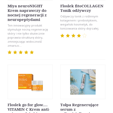
Miya neuroNIGHT
Floslek fitoCOLLAGEN
Krem naprawczy do
Tonik odżywczy
nocnej regeneracji z
Odżywczy tonik z roślinnym
neuropeptydami
kolagenem i prebiotykiem,
wegański kosmetyk, do
Ten innowacyjny produkt
tonizowania skóry dojrzałej.
stymuluje nocną regenerację
skóry i nie tylko skutecznie
poprawia strukturę skóry,
zmniejszając widoczność
zmarszc...
Floslek go for glow….
Tołpa Regenerujące
VITAMIN C Krem anti-
serum z