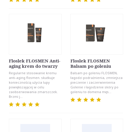
Floslek FLOSMEN Anti-
Floslek FLOSMEN
aging krem do twarzy
Balsam po goleniu
Regularne stosowanie kremu
Balsam po goleniu FLOSMEN,
anti-aging flosmen. skutkuje
łagodzi podrażnienia, zmniejsza
koniecznością użycia lupy
pieczenie i zaczerwienienia
powiększającej w celu
Golenie i łagodzenie skóry po
zaobserwowania zmarszczek.
goleniu to domena męs...
Brzmi j...