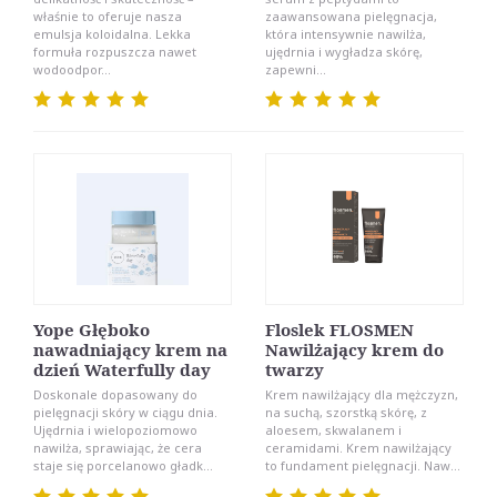
właśnie to oferuje nasza
zaawansowana pielęgnacja,
emulsja koloidalna. Lekka
która intensywnie nawilża,
formuła rozpuszcza nawet
ujędrnia i wygładza skórę,
wodoodpor...
zapewni...
Yope Głęboko
Floslek FLOSMEN
nawadniający krem na
Nawilżający krem do
dzień Waterfully day
twarzy
Doskonale dopasowany do
Krem nawilżający dla mężczyzn,
pielęgnacji skóry w ciągu dnia.
na suchą, szorstką skórę, z
Ujędrnia i wielopoziomowo
aloesem, skwalanem i
nawilża, sprawiając, że cera
ceramidami. Krem nawilżający
staje się porcelanowo gładk...
to fundament pielęgnacji. Naw...