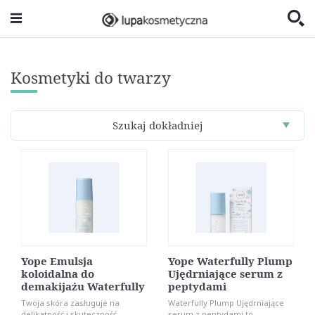
Kosmetyki do twarzy
Szukaj dokładniej
Yope Emulsja
Yope Waterfully Plump
koloidalna do
Ujędrniające serum z
demakijażu Waterfully
peptydami
Twoja skóra zasługuje na
Waterfully Plump Ujędrniające
delikatność i skuteczność –
serum z peptydami to