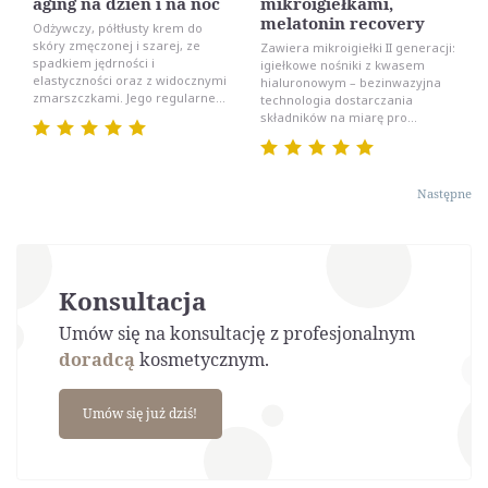
aging na dzień i na noc
mikroigiełkami,
melatonin recovery
Odżywczy, półtłusty krem do
skóry zmęczonej i szarej, ze
Zawiera mikroigiełki II generacji:
spadkiem jędrności i
igiełkowe nośniki z kwasem
elastyczności oraz z widocznymi
hialuronowym – bezinwazyjna
zmarszczkami. Jego regularne...
technologia dostarczania
składników na miarę pro...
Następne
Konsultacja
Umów się na konsultację z profesjonalnym
doradcą
kosmetycznym.
Umów się już dziś!