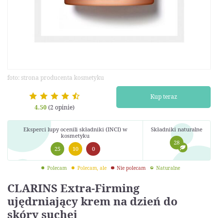
foto: strona producenta kosmetyku
Kup teraz
4.50
(2 opinie)
Eksperci lupy ocenili składniki (INCI) w
Składniki naturalne
kosmetyku
28
25
10
0
Polecam
Polecam, ale
Nie polecam
Naturalne
CLARINS Extra-Firming
ujędrniający krem na dzień do
skóry suchej