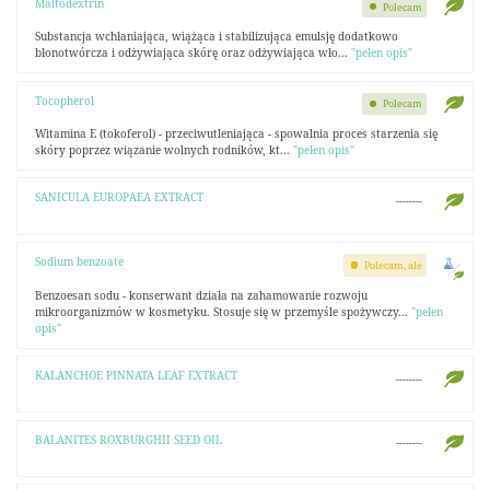
Maltodextrin
Polecam
Substancja wchłaniająca, wiążąca i stabilizująca emulsję dodatkowo
błonotwórcza i odżywiająca skórę oraz odżywiająca wło...
"pełen opis"
Tocopherol
Polecam
Witamina E (tokoferol) - przeciwutleniająca - spowalnia proces starzenia się
skóry poprzez wiązanie wolnych rodników, kt...
"pełen opis"
SANICULA EUROPAEA EXTRACT
--------
Sodium benzoate
Polecam, ale
Benzoesan sodu - konserwant działa na zahamowanie rozwoju
mikroorganizmów w kosmetyku. Stosuje się w przemyśle spożywczy...
"pełen
opis"
KALANCHOE PINNATA LEAF EXTRACT
--------
BALANITES ROXBURGHII SEED OIL
--------