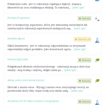
Poliakrylan sodu - jest to substancja regulująca lepkość, wiążąca,
błonotwórcza oraz stabilizująca emulsję. Ta substancj...
"pełen opis"
Parfum (Fragrance)
Polecam
Jest to kompozcyja zapachowa, która jest mieszaniną naturalnych lub
syntetycznych substancji zapachowych nadających zap...
"pełen opis"
Butylene glycol
Polecam, ale
Glikol butylenowy - jest to substancja odpowiedzialna za utrzymanie
odpowiedniej wilgoci produktu. Jako konserwant ogran...
"pełen opis"
Cetearyl glucoside
Polecam
Poliglukozyd alkoholu cetylostearylowego - substancja łacząca dwie fazy
emulsji - fazę wodną i olejową, dzięki czemu po...
"pełen opis"
Avena sativa (oat) kernel extract
Polecam
Ekstrakt z nasion owsa - Wyciąg z nasion owsa zwyczajnego tworzy na
powierzchni skóry film, wiąże wodę oraz działa zmię...
"pełen opis"
Acrylates/c10-30 alkyl acrylate crosspolymer
Polecam