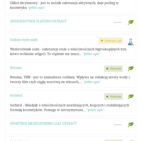
Glikol decylenowy - jest to nośnik substancji aktywnych, daje poślizg w
kosmetyku
"pełen opis"
ANIGOZANTHOS FLAVIDUS EXTRACT
--------
Sodium hydroxide
Polecam, ale
Wodorotlenek sodu - substancje stała o właściwościach higroskopijnych (tzn.
łatwo wchłania wilgoć). To stężenie ma znacz...
"pełen opis"
Betaine
Polecam
Betaina, TMB - jest to aminokwas roślinny. Wpływa na redukcję utraty wody i
tworzy film czyli ciągłą warstwę na włosach,...
"pełen opis"
Sorbitol
Polecam
Sorbitol - Składnik o właściwościach nawilżających, kojących i stabilizujących
formułę kosmetyków. Pomaga w zatrzymywani...
"pełen opis"
DIOSPYROS MESPILIFORMIS LEAF EXTRACT
--------