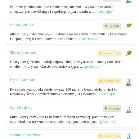
Polidimetylosiloksan - jest emolientem „suchym”. Wykazuje działanie
zmiękczające, nawilżające i zapobiega odparowaniu wi...
"pełen opis"
Cetearyl alcohol
Polecam
Alkohol cetylostearynowy - substancja łącząca dwie fazy emulsji - fazę wodną
i olejową, dzięki czemu powstaje odpowiedni...
"pełen opis"
Glyceryl stearate
Polecam, ale
Stearynian glicerolu - nadaje odpowiednią konsystencję kosmetykom. Jest to
emolient, który ma właściwości zmiękczające, ...
"pełen opis"
Peg-100 stearate
Polecam, ale
Kwas stearynowy oksyetylenowany 100 molami tlenku etylenu - jest to
niejonowy środek powierzchniowo czynny (SPC) zwanym...
"pełen opis"
Caprylyl glycol
Polecam
Glikol kaprylowy - jest to nośnik substancji aktywnej. Jako humekant
odpowiada za utrzymanie odpowiedniego poziomu wilgo...
"pełen opis"
Sodium polyacrylate
Polecam, ale