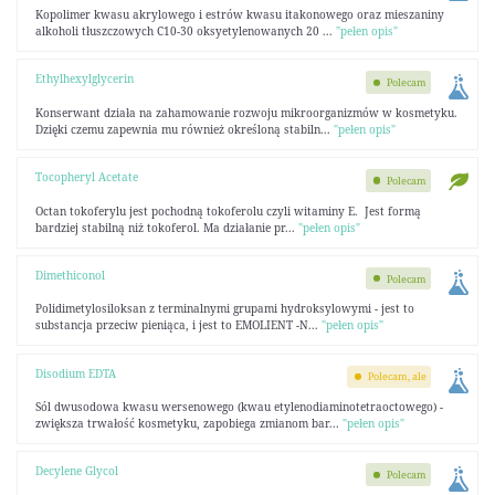
Kopolimer kwasu akrylowego i estrów kwasu itakonowego oraz mieszaniny
alkoholi tłuszczowych C10-30 oksyetylenowanych 20 ...
"pełen opis"
Ethylhexylglycerin
Polecam
Konserwant działa na zahamowanie rozwoju mikroorganizmów w kosmetyku.
Dzięki czemu zapewnia mu również określoną stabiln...
"pełen opis"
Tocopheryl Acetate
Polecam
Octan tokoferylu jest pochodną tokoferolu czyli witaminy E. Jest formą
bardziej stabilną niż tokoferol. Ma działanie pr...
"pełen opis"
Dimethiconol
Polecam
Polidimetylosiloksan z terminalnymi grupami hydroksylowymi - jest to
substancja przeciw pieniąca, i jest to EMOLIENT -N...
"pełen opis"
Disodium EDTA
Polecam, ale
Sól dwusodowa kwasu wersenowego (kwau etylenodiaminotetraoctowego) -
zwiększa trwałość kosmetyku, zapobiega zmianom bar...
"pełen opis"
Decylene Glycol
Polecam