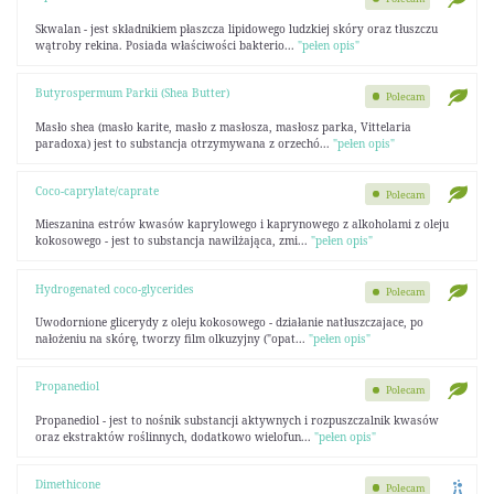
Skwalan - jest składnikiem płaszcza lipidowego ludzkiej skóry oraz tłuszczu
wątroby rekina. Posiada właściwości bakterio...
"pełen opis"
Butyrospermum Parkii (Shea Butter)
Polecam
Masło shea (masło karite, masło z masłosza, masłosz parka, Vittelaria
paradoxa) jest to substancja otrzymywana z orzechó...
"pełen opis"
Coco-caprylate/caprate
Polecam
Mieszanina estrów kwasów kaprylowego i kaprynowego z alkoholami z oleju
kokosowego - jest to substancja nawilżająca, zmi...
"pełen opis"
Hydrogenated coco-glycerides
Polecam
Uwodornione glicerydy z oleju kokosowego - działanie natłuszczajace, po
nałożeniu na skórę, tworzy film olkuzyjny ("opat...
"pełen opis"
Propanediol
Polecam
Propanediol - jest to nośnik substancji aktywnych i rozpuszczalnik kwasów
oraz ekstraktów roślinnych, dodatkowo wielofun...
"pełen opis"
Dimethicone
Polecam