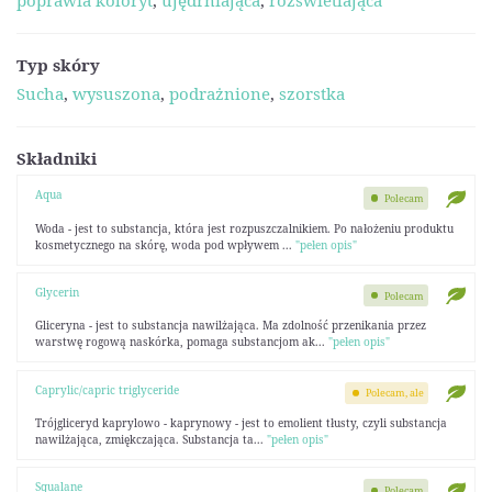
poprawia koloryt
,
ujędrniająca
,
rozświetlająca
Typ skóry
Sucha
,
wysuszona
,
podrażnione
,
szorstka
Składniki
Aqua
Polecam
Woda - jest to substancja, która jest rozpuszczalnikiem. Po nałożeniu produktu
kosmetycznego na skórę, woda pod wpływem ...
"pełen opis"
Glycerin
Polecam
Gliceryna - jest to substancja nawilżająca. Ma zdolność przenikania przez
warstwę rogową naskórka, pomaga substancjom ak...
"pełen opis"
Caprylic/capric triglyceride
Polecam, ale
Trójgliceryd kaprylowo - kaprynowy - jest to emolient tłusty, czyli substancja
nawilżająca, zmiękczająca. Substancja ta...
"pełen opis"
Squalane
Polecam