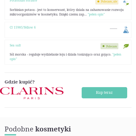
Potassium sorbate
Polecam, ale
Sorbinian potasu - jest to konserwant, który działa na zahamowanie rozwoju
mikroorganizmów w kosmetyku. Dzięki czemu zap...
"pełen opis"
CI 15985/Yellow 6
--------
Sea salt
Polecam
Sól morska - reguluje wydzielanie łoju i działa tonizująco oraz gojąco.
"pełen
opis"
Gdzie kupić?
Kup teraz
Podobne
kosmetyki