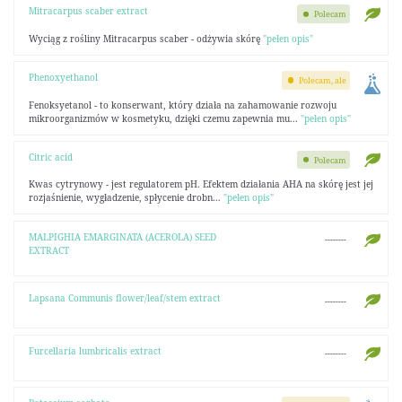
Mitracarpus scaber extract
Polecam
Wyciąg z rośliny Mitracarpus scaber - odżywia skórę
"pełen opis"
Phenoxyethanol
Polecam, ale
Fenoksyetanol - to konserwant, który działa na zahamowanie rozwoju
mikroorganizmów w kosmetyku, dzięki czemu zapewnia mu...
"pełen opis"
Citric acid
Polecam
Kwas cytrynowy - jest regulatorem pH. Efektem działania AHA na skórę jest jej
rozjaśnienie, wygładzenie, spłycenie drobn...
"pełen opis"
MALPIGHIA EMARGINATA (ACEROLA) SEED
--------
EXTRACT
Lapsana Communis flower/leaf/stem extract
--------
Furcellaria lumbricalis extract
--------