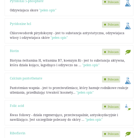
Pyridoxal 5-phosphate
Polecam
Odzywiajaca skore
"pełen opis"
Pyridoxine hcl
Polecam
Chlorowodorek pirydoksyny - jest to substancja antystatyczna, odzywiajaca
wlosy i odzywiajaca skóre
"pełen opis"
Biotin
Polecam
Biotyna (witamina H, witamina B7, koenzym R) - jest to substancja aktywna,
która działa kojąco, łagodząco i odżywczo na ...
"pełen opis"
Calcium pantothenate
Polecam
Pantotenian wapnia - jest to przeciwutleniacz, który hamuje rodnikowe reakcje
utleniania, przedłużając trwałość kosmety...
"pełen opis"
Folic acid
Polecam
Kwas foliowy - działa regenerująco, przeciwzapalnie, antyoksydacyjnie i
nawilżająco. Jest szczególnie polecany do skóry ...
"pełen opis"
Riboflavin
Polecam