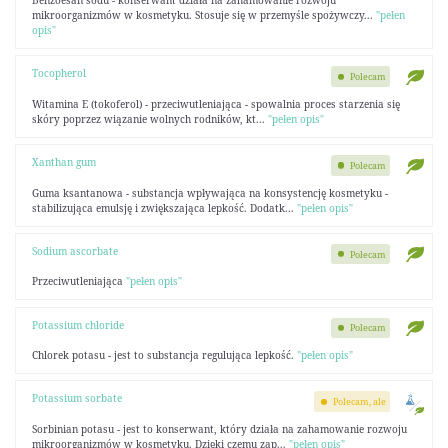
Benzoesan sodu - konserwant działa na zahamowanie rozwoju
mikroorganizmów w kosmetyku. Stosuje się w przemyśle spożywczy...
"pełen
opis"
Tocopherol
Polecam
Witamina E (tokoferol) - przeciwutleniająca - spowalnia proces starzenia się
skóry poprzez wiązanie wolnych rodników, kt...
"pełen opis"
Xanthan gum
Polecam
Guma ksantanowa - substancja wpływająca na konsystencję kosmetyku -
stabilizująca emulsję i zwiększająca lepkość. Dodatk...
"pełen opis"
Sodium ascorbate
Polecam
Przeciwutleniająca
"pełen opis"
Potassium chloride
Polecam
Chlorek potasu - jest to substancja regulująca lepkość.
"pełen opis"
Potassium sorbate
Polecam, ale
Sorbinian potasu - jest to konserwant, który działa na zahamowanie rozwoju
mikroorganizmów w kosmetyku. Dzięki czemu zap...
"pełen opis"