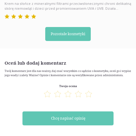
Krem na słońce z mineralnymi filtrami przeciwsłonecznymi chroni delikatną
skórę niemowląt i dzieci przed promieniowaniem UVA i UVB. Działa...
Pozostałe kosmetyki
Oceń lub dodaj komentarz
Twój komentarz jest dla nas ważny, daj znać wszystkim co sądzisz o kosmetyku, oceń go i wypisz
jego wady i zalety. Ważne! Opinie i komentarze nie są weryfikowane przez administratora.
Twoja ocena
Chcę napisać opinię