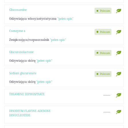
Glucosamine
Polecam
Odżywiająca włosy/antystatyczna
"pełen opis"
Coenzyme a
Polecam
Zmiękczająca/rozpuszczalnik
"pełen opis"
Glucuronolactone
Polecam
Odżywiająca skórę
"pełen opis"
Sodium glucuronate
Polecam
Odżywiająca skórę
"pełen opis"
THIAMINE DIPHOSPHATE
--------
DISODIUM FLAVINE ADENINE
--------
DINUCLEOTIDE