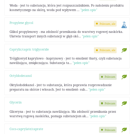
Woda - jest to substancja, która jest rozpuszczalnikiem. Po nałożeniu produktu
kosmetycznego na skórę, woda pod wpływem ...
"pełen opis"
Propylene glycol
Polecam, ale
Glikol propylenowy - ma zdolność przenikania do warstwy rogowej naskórka.
Ułatwia transport innych substancji w głąb skó...
"pełen opis"
Caprylic/capric triglyceride
Polecam, ale
Trójgliceryd kaprylowo - kaprynowy - jest to emolient tłusty, czyli substancja
nawilżająca, zmiękczająca. Substancja ta...
"pełen opis"
Octyldodecanol
Polecam
Oktylododekanol - jest to substancja, która poprawia rozprowadzanie
preparatu na skórze i włosach. Jest to emolient- sub...
"pełen opis"
Glycerin
Polecam
Gliceryna - jest to substancja nawilżająca. Ma zdolność przenikania przez
warstwę rogową naskórka, pomaga substancjom ak...
"pełen opis"
Coco-caprylate/caprate
Polecam