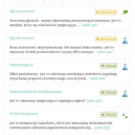
Glyceryl stearate
Polecam, ale
Stearynian glicerolu - nadaje odpowiednią konsystencję kosmetykom. Jest to
emolient, który ma właściwości zmiękczające, ...
"pełen opis"
Peg-100 stearate
Polecam, ale
Kwas stearynowy oksyetylenowany 100 molami tlenku etylenu - jest to
niejonowy środek powierzchniowo czynny (SPC) zwanym...
"pełen opis"
Pentylene glycol
Polecam
Glikol pentylenowy - jest to substancja nawilżająca dodatkowo zapobiega
wysychaniu preparatu kosmetycznego oraz krystali...
"pełen opis"
Pentaerythrityl tetraethylhexanoate
Polecam
Jest to substancja zmiękczająca i regulująca lepkość
"pełen opis"
Parfum (Fragrance)
Polecam
Jest to kompozcyja zapachowa, która jest mieszaniną naturalnych lub
syntetycznych substancji zapachowych nadających zap...
"pełen opis"