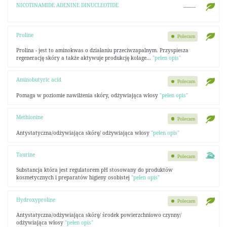
NICOTINAMIDE ADENINE DINUCLEOTIDE
--------
Proline
Polecam
Prolina - jest to aminokwas o działaniu przeciwzapalnym. Przyspiesza
regenerację skóry a także aktywuje produkcję kolage...
"pełen opis"
Aminobutyric acid
Polecam
Pomaga w poziomie nawilżenia skóry, odżywiająca włosy
"pełen opis"
Methionine
Polecam
Antystatyczna/odżywiająca skórę/ odżywiająca włosy
"pełen opis"
Taurine
Polecam
Substancja która jest regulatorem pH stosowany do produktów
kosmetycznych i preparatów higieny osobistej
"pełen opis"
Hydroxyproline
Polecam
Antystatyczna/odżywiająca skórę/ środek powierzchniowo czynny/
odżywiająca włosy
"pełen opis"