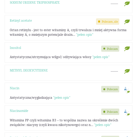
SODIUM URIDINE TRIPHOSPHATE
--------
Retinyl acetate
Polecam, ale
Octan retinylu - jest to ester witaminy A, czyli trwalsza i mniej aktywna forma
witaminy A, o mniejszym potencjale drażn...
"pełen opis"
Inositol
Polecam
Antystatyczna/utrzymująca wilgoć/ odżywiająca włosy
"pełen opis"
METHYL DEOXYCYTIDINE
--------
Niacin
Polecam
Antystatyczna/wygładzająca
"pełen opis"
Niacinamide
Polecam
Witamina PP czyli witamina B3 – to wspólna nazwa na określenie dwóch
związków: niacyny (czyli kwasu nikotynowego) oraz n...
"pełen opis"