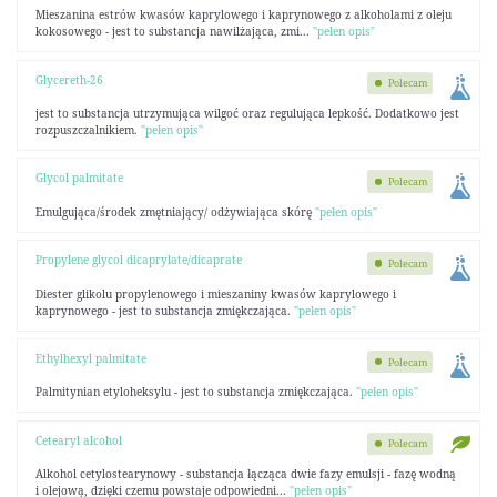
Mieszanina estrów kwasów kaprylowego i kaprynowego z alkoholami z oleju
kokosowego - jest to substancja nawilżająca, zmi...
"pełen opis"
Glycereth-26
Polecam
jest to substancja utrzymująca wilgoć oraz regulująca lepkość. Dodatkowo jest
rozpuszczalnikiem.
"pełen opis"
Glycol palmitate
Polecam
Emulgująca/środek zmętniający/ odżywiająca skórę
"pełen opis"
Propylene glycol dicaprylate/dicaprate
Polecam
Diester glikolu propylenowego i mieszaniny kwasów kaprylowego i
kaprynowego - jest to substancja zmiękczająca.
"pełen opis"
Ethylhexyl palmitate
Polecam
Palmitynian etyloheksylu - jest to substancja zmiękczająca.
"pełen opis"
Cetearyl alcohol
Polecam
Alkohol cetylostearynowy - substancja łącząca dwie fazy emulsji - fazę wodną
i olejową, dzięki czemu powstaje odpowiedni...
"pełen opis"