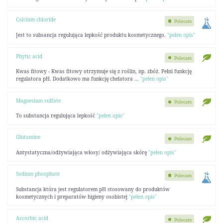
Calcium chloride
Polecam
Jest to subsancja regulująca lepkość produktu kosmetycznego.
"pełen opis"
Phytic acid
Polecam
Kwas fitowy - Kwas fitowy otrzymuje się z roślin, np. zbóż. Pełni funkcję
regulatora pH. Dodatkowo ma funkcję chelatora ...
"pełen opis"
Magnesium sulfate
Polecam
To substancja regulująca lepkość
"pełen opis"
Glutamine
Polecam
Antystatyczna/odżywiająca włosy/ odżywiająca skórę
"pełen opis"
Sodium phosphate
Polecam
Substancja która jest regulatorem pH stosowany do produktów
kosmetycznych i preparatów higieny osobistej
"pełen opis"
Ascorbic acid
Polecam