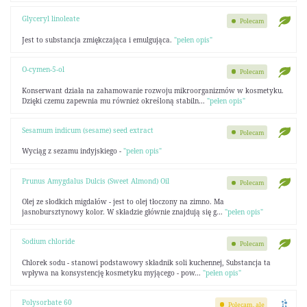
Glyceryl linoleate
Polecam
Jest to substancja zmiękczająca i emulgująca.
"pełen opis"
O-cymen-5-ol
Polecam
Konserwant działa na zahamowanie rozwoju mikroorganizmów w kosmetyku.
Dzięki czemu zapewnia mu również określoną stabiln...
"pełen opis"
Sesamum indicum (sesame) seed extract
Polecam
Wyciąg z sezamu indyjskiego -
"pełen opis"
Prunus Amygdalus Dulcis (Sweet Almond) Oil
Polecam
Olej ze słodkich migdałów - jest to olej tłoczony na zimno. Ma
jasnobursztynowy kolor. W składzie głównie znajdują się g...
"pełen opis"
Sodium chloride
Polecam
Chlorek sodu - stanowi podstawowy składnik soli kuchennej, Substancja ta
wpływa na konsystencję kosmetyku myjącego - pow...
"pełen opis"
Polysorbate 60
Polecam, ale