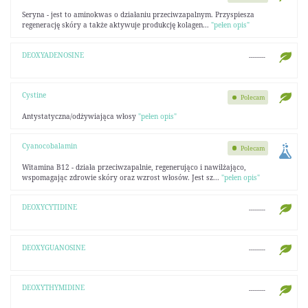
Seryna - jest to aminokwas o działaniu przeciwzapalnym. Przyspiesza
regenerację skóry a także aktywuje produkcję kolagen...
"pełen opis"
DEOXYADENOSINE
--------
Cystine
Polecam
Antystatyczna/odżywiająca włosy
"pełen opis"
Cyanocobalamin
Polecam
Witamina B12 - działa przeciwzapalnie, regenerująco i nawilżająco,
wspomagając zdrowie skóry oraz wzrost włosów. Jest sz...
"pełen opis"
DEOXYCYTIDINE
--------
DEOXYGUANOSINE
--------
DEOXYTHYMIDINE
--------