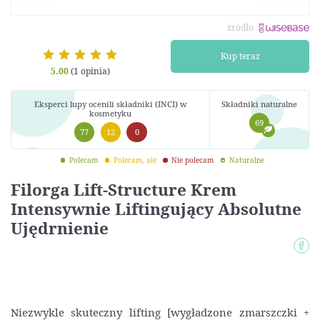
źródło
Kup teraz
5.00
(1 opinia)
Eksperci lupy ocenili składniki (INCI) w
Składniki naturalne
kosmetyku
69
77
12
0
Polecam
Polecam, ale
Nie polecam
Naturalne
Filorga Lift-Structure Krem
Intensywnie Liftingujący Absolutne
Ujędrnienie
Niezwykle skuteczny lifting [wygładzone zmarszczki +