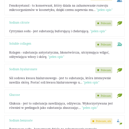
Fenoksyetanol - to konserwant, który działa na zahamowanie rozwoju
mikroorganizmów w kosmetyku, dzięki czemu zapewnia mu...
"pełen opis"
Sodium citrate
Polecam
Cytrynian sodu - jest substancją buforującą i chelatującą.
"pełen opis"
Soluble collagen
Polecam
Kolagen - substancja antystatyczna, błonotwórcza, utrzymująca wilgoć,
odżywiająca włosy i skórę.
"pełen opis"
Sodium hyaluronate
Polecam
Sól sodowa kwasu hialuronowego - jest to substancja, która intensywnie
nawilża skórę. Postać soli kwasu hialuronowego u...
"pełen opis"
Glucose
Polecam
Glukoza - jest to substancja nawilżająca, odżywcza. Wykorzystywana jest
również w peelingach jako substancja złuszczając...
"pełen opis"
Sodium benzoate
Polecam, ale