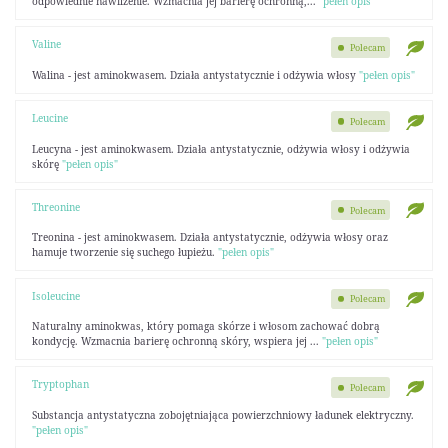
odpowiednie nawilżenie. Wzmacnia jej barierę ochronną,...
"pełen opis"
Valine
Polecam
Walina - jest aminokwasem. Działa antystatycznie i odżywia włosy
"pełen opis"
Leucine
Polecam
Leucyna - jest aminokwasem. Działa antystatycznie, odżywia włosy i odżywia
skórę
"pełen opis"
Threonine
Polecam
Treonina - jest aminokwasem. Działa antystatycznie, odżywia włosy oraz
hamuje tworzenie się suchego łupieżu.
"pełen opis"
Isoleucine
Polecam
Naturalny aminokwas, który pomaga skórze i włosom zachować dobrą
kondycję. Wzmacnia barierę ochronną skóry, wspiera jej ...
"pełen opis"
Tryptophan
Polecam
Substancja antystatyczna zobojętniająca powierzchniowy ładunek elektryczny.
"pełen opis"