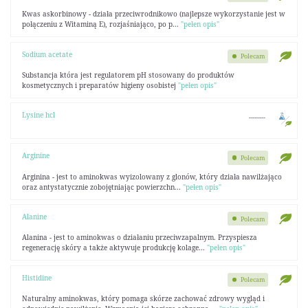
Kwas askorbinowy - działa przeciwrodnikowo (najlepsze wykorzystanie jest w
połączeniu z Witaminą E), rozjaśniająco, po p...
"pełen opis"
Sodium acetate
Polecam
Substancja która jest regulatorem pH stosowany do produktów
kosmetycznych i preparatów higieny osobistej
"pełen opis"
Lysine hcl
--------
Arginine
Polecam
Arginina - jest to aminokwas wyizolowany z glonów, który działa nawilżająco
oraz antystatycznie zobojętniając powierzchn...
"pełen opis"
Alanine
Polecam
Alanina - jest to aminokwas o działaniu przeciwzapalnym. Przyspiesza
regenerację skóry a także aktywuje produkcję kolage...
"pełen opis"
Histidine
Polecam
Naturalny aminokwas, który pomaga skórze zachować zdrowy wygląd i