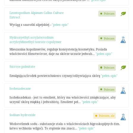
Leontopodium Alpinum Callus Culture
Polecam
Extract
Wyciąg z szarotki alpejskiej -
"pełen opis"
Hydroxyethyl acrylate/sodium
Polecam
acryloyldimethyl taurate copolymer
Mieszanina kopolimerów, reguluje konsystencję kosmetyku. Posiada
właściwości filmotwórcze, daje na skórze uczucie jedwab...
"pełen opis"
Sucrose palmitate
Polecam
Emulgująca/środek powierzchniowo czynny/odżywiająca skórę
"pełen opis"
Isohexadecane
Polecam
Isoheksadekan - jest to emolient, który ma właściwości zmiękczające, aby
uczynić skórę miękką i jedwabistą. Emolient peł...
"pełen opis"
Sodium hydroxide
Polecam, ale
Wodorotlenek sodu - substancje stała o właściwościach higroskopijnych (tzn.
łatwo wchłania wilgoć). To stężenie ma znacz...
"pełen opis"