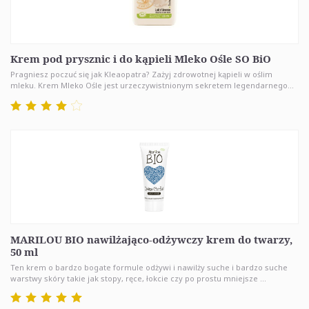
Krem pod prysznic i do kąpieli Mleko Ośle SO BiO
Pragniesz poczuć się jak Kleaopatra? Zażyj zdrowotnej kąpieli w oślim
mleku. Krem Mleko Ośle jest urzeczywistnionym sekretem legendarnego...
MARILOU BIO nawilżająco-odżywczy krem do twarzy,
50 ml
Ten krem o bardzo bogate formule odżywi i nawilży suche i bardzo suche
warstwy skóry takie jak stopy, ręce, łokcie czy po prostu mniejsze ...