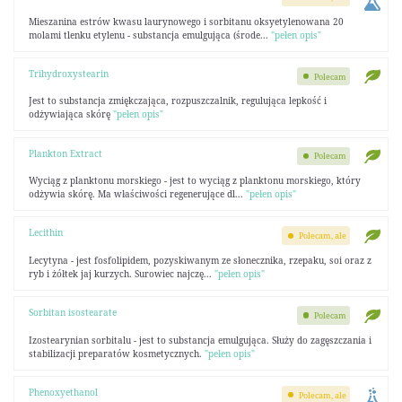
Mieszanina estrów kwasu laurynowego i sorbitanu oksyetylenowana 20
molami tlenku etylenu - substancja emulgująca (środe...
"pełen opis"
Trihydroxystearin
Polecam
Jest to substancja zmiękczająca, rozpuszczalnik, regulująca lepkość i
odżywiająca skórę
"pełen opis"
Plankton Extract
Polecam
Wyciąg z planktonu morskiego - jest to wyciąg z planktonu morskiego, który
odżywia skórę. Ma właściwości regenerujące dl...
"pełen opis"
Lecithin
Polecam, ale
Lecytyna - jest fosfolipidem, pozyskiwanym ze słonecznika, rzepaku, soi oraz z
ryb i żółtek jaj kurzych. Surowiec najczę...
"pełen opis"
Sorbitan isostearate
Polecam
Izostearynian sorbitalu - jest to substancja emulgująca. Służy do zagęszczania i
stabilizacji preparatów kosmetycznych.
"pełen opis"
Phenoxyethanol
Polecam, ale