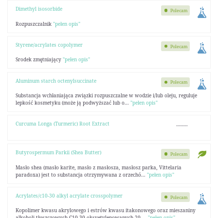
Dimethyl isosorbide
Polecam
Rozpuszczalnik
"pełen opis"
Styrene/acrylates copolymer
Polecam
Srodek zmętniający
"pełen opis"
Aluminum starch octenylsuccinate
Polecam
Substancja wchłaniająca związki rozpuszczalne w wodzie i/lub oleju, reguluje
lepkość kosmetyku (może ją podwyższać lub o...
"pełen opis"
Curcuma Longa (Turmeric) Root Extract
--------
Butyrospermum Parkii (Shea Butter)
Polecam
Masło shea (masło karite, masło z masłosza, masłosz parka, Vittelaria
paradoxa) jest to substancja otrzymywana z orzechó...
"pełen opis"
Acrylates/c10-30 alkyl acrylate crosspolymer
Polecam
Kopolimer kwasu akrylowego i estrów kwasu itakonowego oraz mieszaniny
alkoholi tłuszczowych C10-30 oksyetylenowanych 20 ...
"pełen opis"