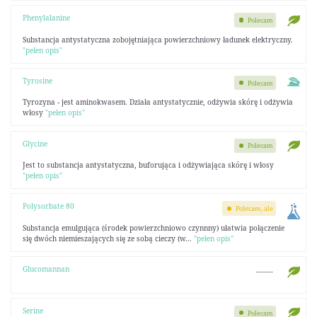
Phenylalanine
Polecam
Substancja antystatyczna zobojętniająca powierzchniowy ładunek elektryczny.
"pełen opis"
Tyrosine
Polecam
Tyrozyna - jest aminokwasem. Działa antystatycznie, odżywia skórę i odżywia
włosy
"pełen opis"
Glycine
Polecam
Jest to substancja antystatyczna, buforująca i odżywiająca skórę i włosy
"pełen opis"
Polysorbate 80
Polecam, ale
Substancja emulgująca (środek powierzchniowo czynnny) ułatwia połączenie
się dwóch niemieszających się ze sobą cieczy (w...
"pełen opis"
Glucomannan
--------
Serine
Polecam