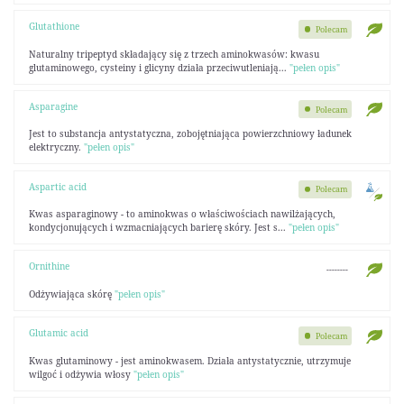
Glutathione
Polecam
Naturalny tripeptyd składający się z trzech aminokwasów: kwasu
glutaminowego, cysteiny i glicyny działa przeciwutleniają...
"pełen opis"
Asparagine
Polecam
Jest to substancja antystatyczna, zobojętniająca powierzchniowy ładunek
elektryczny.
"pełen opis"
Aspartic acid
Polecam
Kwas asparaginowy - to aminokwas o właściwościach nawilżających,
kondycjonujących i wzmacniających barierę skóry. Jest s...
"pełen opis"
Ornithine
--------
Odżywiająca skórę
"pełen opis"
Glutamic acid
Polecam
Kwas glutaminowy - jest aminokwasem. Działa antystatycznie, utrzymuje
wilgoć i odżywia włosy
"pełen opis"