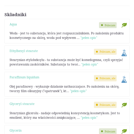
Składniki
Aqua
Polecam
Woda - jest to substancja, która jest rozpuszczalnikiem. Po nałożeniu produktu
kosmetycznego na skórę, woda pod wpływem ...
"pełen opis"
Ethylhexyl stearate
Polecam, ale
Stearynian etyloheksylu - ta substancja może być komedogenna, czyli sprzyjać
powstawaniu zaskórników. Substancja ta twor...
"pełen opis"
Paraffinum liquidum
Polecam, ale
Olej parafinowy - wykazuje działanie natłuszczajace. Po nałożeniu na skórę,
tworzy film olkuzyjny ("opatrunek"), kt...
"pełen opis"
Glyceryl stearate
Polecam, ale
Stearynian glicerolu - nadaje odpowiednią konsystencję kosmetykom. Jest to
emolient, który ma właściwości zmiękczające, ...
"pełen opis"
Glycerin
Polecam