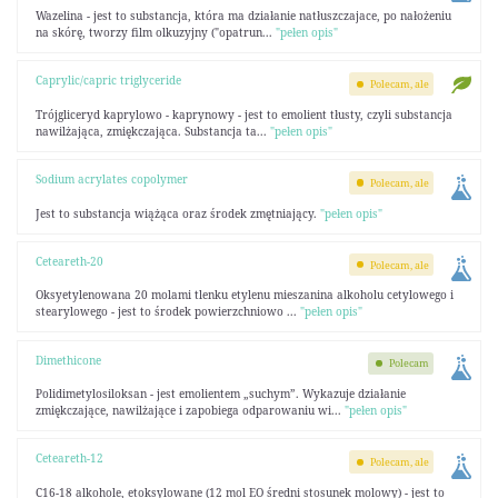
Wazelina - jest to substancja, która ma działanie natłuszczajace, po nałożeniu
na skórę, tworzy film olkuzyjny ("opatrun...
"pełen opis"
Caprylic/capric triglyceride
Polecam, ale
Trójgliceryd kaprylowo - kaprynowy - jest to emolient tłusty, czyli substancja
nawilżająca, zmiękczająca. Substancja ta...
"pełen opis"
Sodium acrylates copolymer
Polecam, ale
Jest to substancja wiążąca oraz środek zmętniający.
"pełen opis"
Ceteareth-20
Polecam, ale
Oksyetylenowana 20 molami tlenku etylenu mieszanina alkoholu cetylowego i
stearylowego - jest to środek powierzchniowo ...
"pełen opis"
Dimethicone
Polecam
Polidimetylosiloksan - jest emolientem „suchym”. Wykazuje działanie
zmiękczające, nawilżające i zapobiega odparowaniu wi...
"pełen opis"
Ceteareth-12
Polecam, ale
C16-18 alkohole, etoksylowane (12 mol EO średni stosunek molowy) - jest to