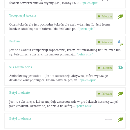
środek powierzchniowo czynny (SPC) zwany EMU...
"pełen opis"
Tocopheryl Acetate
Polecam
Octan tokoferylu jest pochodną tokoferolu czyli witaminy E. Jest formą
bardziej stabilną niż tokoferol. Ma działanie pr...
"pełen opis"
Parfum
Polecam
Jest to składnik kompozcyji zapachowej, który jest mieszaniną naturalnych lub
syntetycznych substancji zapachowych nadaj...
"pełen opis"
Silk amino acids
Polecam
Aminokwasy jedwabiu - Jest to substancja aktywna, która wykazuje
działanie kondycjonujące. Działa nawilżająco, w...
"pełen opis"
Butyl linoleate
Polecam
Jest to substancja, która znajduje zastosowanie w produktach kosmetycznych
jako emolient. Oznacza to, że działa na skórę...
"pełen opis"
Butyl linolenate
--------