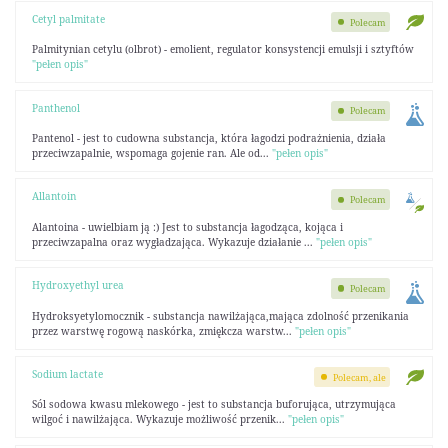
Cetyl palmitate
Polecam
Palmitynian cetylu (olbrot) - emolient, regulator konsystencji emulsji i sztyftów
"pełen opis"
Panthenol
Polecam
Pantenol - jest to cudowna substancja, która łagodzi podrażnienia, działa
przeciwzapalnie, wspomaga gojenie ran. Ale od...
"pełen opis"
Allantoin
Polecam
Alantoina - uwielbiam ją :) Jest to substancja łagodząca, kojąca i
przeciwzapalna oraz wygładzająca. Wykazuje działanie ...
"pełen opis"
Hydroxyethyl urea
Polecam
Hydroksyetylomocznik - substancja nawilżająca,mająca zdolność przenikania
przez warstwę rogową naskórka, zmiękcza warstw...
"pełen opis"
Sodium lactate
Polecam, ale
Sól sodowa kwasu mlekowego - jest to substancja buforująca, utrzymująca
wilgoć i nawilżająca. Wykazuje możliwość przenik...
"pełen opis"