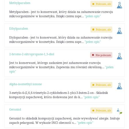
Methylparaben
Polecam, ale
Metylparaben - jest to konserwant, który działa na zahamowanie rozwoju
mikroorganizmów w kosmetyku. Dzięki czemu zape...
"pełen opis"
Ethylparaben
Polecam, ale
Etyloparaben - jest to konserwant, który działa na zahamowanie rozwoju
mikroorganizmów w kosmetyku. Dzięki czemu zape...
"pełen opis"
2-bromo-2-nitropropane-1,3-diol
Nie polecam
Jest to konserwant, którego zadaniem jest zahamowanie rozwoju
mikroorganizmów w kosmetyku. Zapewnia mu również określoną...
"pełen
opis"
Alpha-isomethyl ionone
Polecam, ale
3-metylo-4-(2,6,6-trimetylo-2-cykloheksen-1-ylo)-3-buten-2-on - Składnik
kompozycji zapachowej, która dodawana jest do k...
"pełen opis"
Geraniol
Polecam, ale
Geraniol to składnik kompozycji zapachowej, może wywoływać alergie. Imituje
zapach pelargonii. W wykazie INCI obecność s...
"pełen opis"