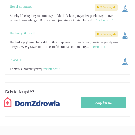
Hexyl cinnamal
Polecam, ale
Aldehyd heksylocynamonowy - składnik kompozycji zapachowej, może
powodować alergie. Daje zapach jaśminu. Opinia ekspert...
"pełen opis"
Hydroxycitronellal
Polecam, ale
Hydroksycytronellal - składnik kompozycji zapachowej, może wywoływać
alergie. W wykazie INCI obecność substancji musi by...
"pełen opis"
Ci 45100
--------
Barwnik kosmetyczny
"pełen opis"
Gdzie kupić?
Kup teraz