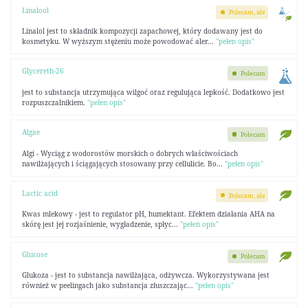
Linalool
Polecam, ale
Linalol jest to składnik kompozycji zapachowej, który dodawany jest do
kosmetyku. W wyższym stężeniu może powodować aler...
"pełen opis"
Glycereth-26
Polecam
jest to substancja utrzymująca wilgoć oraz regulująca lepkość. Dodatkowo jest
rozpuszczalnikiem.
"pełen opis"
Algae
Polecam
Algi - Wyciąg z wodorostów morskich o dobrych właściwościach
nawilżających i ściągających stosowany przy cellulicie. Bo...
"pełen opis"
Lactic acid
Polecam, ale
Kwas mlekowy - jest to regulator pH, humektant. Efektem działania AHA na
skórę jest jej rozjaśnienie, wygładzenie, spłyc...
"pełen opis"
Glucose
Polecam
Glukoza - jest to substancja nawilżająca, odżywcza. Wykorzystywana jest
również w peelingach jako substancja złuszczając...
"pełen opis"