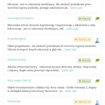
Gliceryna - jest to substancja nawilżająca. Ma zdolność przenikania przez
warstwę rogową naskórka, pomaga substancjom ak...
"pełen opis"
Coco-caprylate/caprate
Polecam
Mieszanina estrów kwasów kaprylowego i kaprynowego z alkoholami z oleju
kokosowego - jest to substancja nawilżająca, zmi...
"pełen opis"
Propylene glycol
Polecam, ale
Glikol propylenowy - ma zdolność przenikania do warstwy rogowej naskórka.
Ułatwia transport innych substancji w głąb skó...
"pełen opis"
Cetearyl alcohol
Polecam
Alkohol cetylostearynowy - substancja łącząca dwie fazy emulsji - fazę wodną
i olejową, dzięki czemu powstaje odpowiedni...
"pełen opis"
Rosa canina fruit oil
Polecam
Olejem otrzymywanym z dzikiej róży, Rosa canina - źródło witaminy C, bogaty
w niezbędne nienasycone kwasy tłuszczowe – w...
"pełen opis"
Petrolatum
Polecam, ale