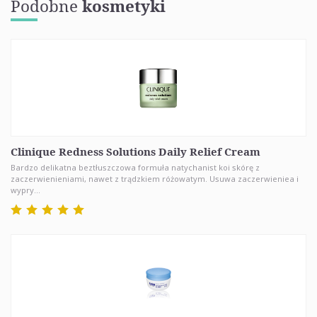
Podobne
kosmetyki
Clinique Redness Solutions Daily Relief Cream
Bardzo delikatna beztłuszczowa formuła natychanist koi skórę z
zaczerwienieniami, nawet z trądzkiem różowatym. Usuwa zaczerwieniea i
wypry...