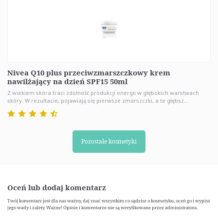
Nivea Q10 plus przeciwzmarszczkowy krem
nawilżający na dzień SPF15 50ml
Z wiekiem skóra traci zdolność produkcji energii w głębokich warstwach
skóry. W rezultacie, pojawiają się pierwsze zmarszczki, a te głębsz...
Pozostałe kosmetyki
Oceń lub dodaj komentarz
Twój komentarz jest dla nas ważny, daj znać wszystkim co sądzisz o kosmetyku, oceń go i wypisz
jego wady i zalety. Ważne! Opinie i komentarze nie są weryfikowane przez administratora.