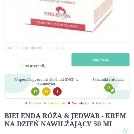
foto: strona producenta kosmetyku
Kup teraz
0.00
(0 opinii)
Eksperci lupy ocenili składniki (INCI) w
Składniki naturalne
kosmetyku
15
17
18
1
Polecam
Polecam, ale
Nie polecam
Naturalne
BIELENDA RÓŻA & JEDWAB - KREM
NA DZIEŃ NAWILŻAJĄCY 50 ML