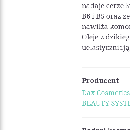
nadaje cerze ł
B6 i B5 oraz 
nawilża komór
Oleje z dzikie
uelastyczniają
Producent
Dax Cosmetics
BEAUTY SYST