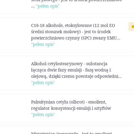
...
"pełen opis"
C16-18 alkohole, etoksylowane (12 mol EO
średni stosunek molowy) - jest to środek
powierzchniowo czynny (SPC) zwany EMU...
"pełen opis"
Alkohol cetylostearynowy - substancja
łącząca dwie fazy emulsji - fazę wodną i
olejową, dzięki czemu powstaje odpowiedni...
"pełen opis"
Palmitynian cetylu (olbrot) - emolient,
regulator konsystencji emulsji i sztyftów
"pełen opis"
Mirystynian izopropylu - jest to emolient,