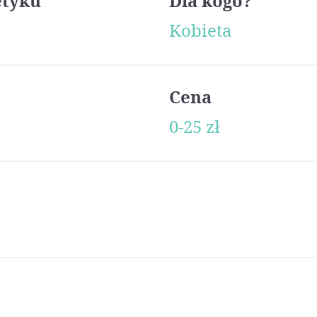
etyku
Dla kogo?
Kobieta
Cena
0-25 zł