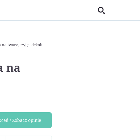
na twarz, szyję i dekolt
a na
Oceń / Zobacz opinie