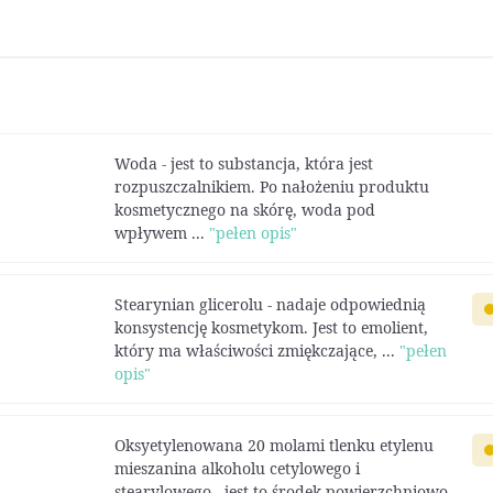
Woda - jest to substancja, która jest
rozpuszczalnikiem. Po nałożeniu produktu
kosmetycznego na skórę, woda pod
wpływem ...
"pełen opis"
Stearynian glicerolu - nadaje odpowiednią
konsystencję kosmetykom. Jest to emolient,
który ma właściwości zmiękczające, ...
"pełen
opis"
Oksyetylenowana 20 molami tlenku etylenu
mieszanina alkoholu cetylowego i
stearylowego - jest to środek powierzchniowo