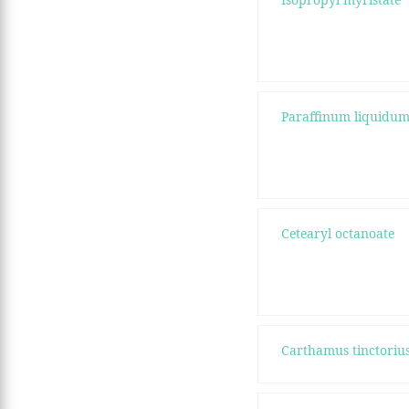
Paraffinum liquidu
Cetearyl octanoate
Carthamus tinctoriu