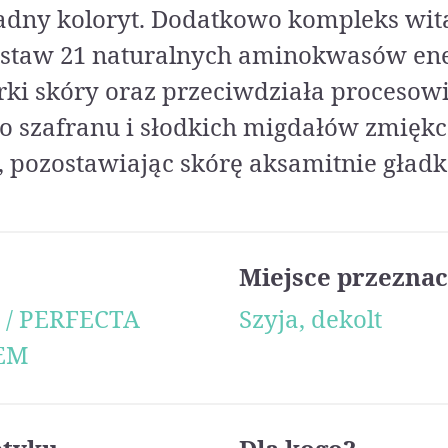
adny koloryt. Dodatkowo kompleks wita
zestaw 21 naturalnych aminokwasów ene
ki skóry oraz przeciwdziała procesowi 
go szafranu i słodkich migdałów zmiękc
, pozostawiając skórę aksamitnie gładk
Miejsce przeznac
 / PERFECTA
Szyja, dekolt
EM