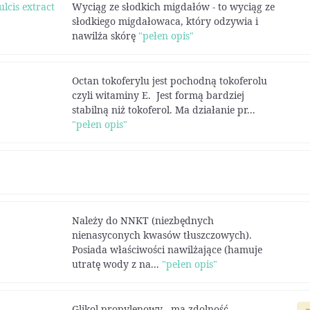
lcis extract
Wyciąg ze słodkich migdałów - to wyciąg ze
słodkiego migdałowaca, który odzywia i
nawilża skórę
"pełen opis"
Octan tokoferylu jest pochodną tokoferolu
czyli witaminy E. Jest formą bardziej
stabilną niż tokoferol. Ma działanie pr...
"pełen opis"
Należy do NNKT (niezbędnych
nienasyconych kwasów tłuszczowych).
Posiada właściwości nawilżające (hamuje
utratę wody z na...
"pełen opis"
Glikol propylenowy - ma zdolność