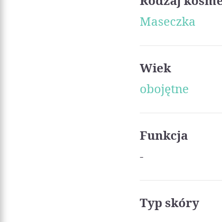
Rodzaj kosm
Maseczka
Wiek
obojętne
Funkcja
-
Typ skóry