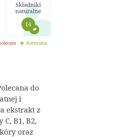
Składniki
naturalne
14
 polecam
Naturalne
Polecana do
atnej i
 ekstrakt z
C, B1, B2,
skóry oraz