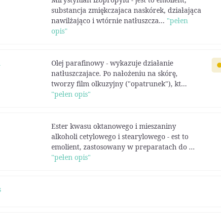
substancja zmiękczajaca naskórek, działająca
nawilżająco i wtórnie natłuszcza...
"pełen
opis"
m
Olej parafinowy - wykazuje działanie
natłuszczajace. Po nałożeniu na skórę,
tworzy film olkuzyjny ("opatrunek"), kt...
"pełen opis"
Ester kwasu oktanowego i mieszaniny
alkoholi cetylowego i stearylowego - est to
emolient, zastosowany w preparatach do ...
"pełen opis"
s