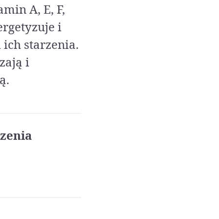
min A, E, F,
rgetyzuje i
ich starzenia.
zają i
ą.
zenia