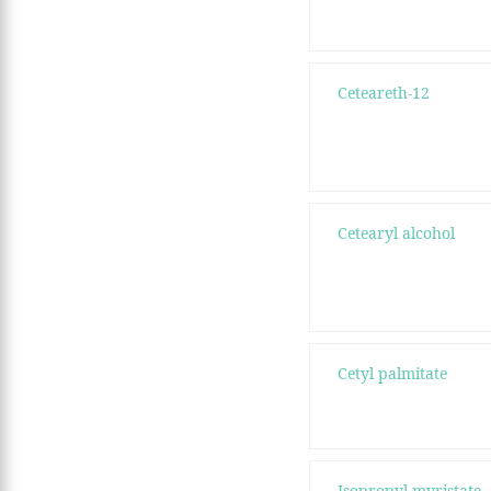
Ceteareth-12
Cetearyl alcohol
Cetyl palmitate
Isopropyl myristate