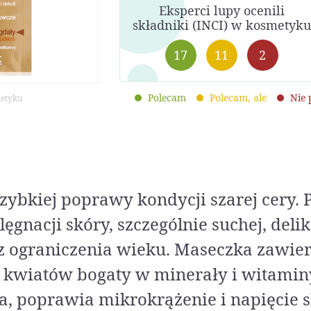
Eksperci lupy ocenili
składniki (INCI) w kosmetyku
17
11
2
Polecam
Polecam, ale
Nie
metyku
zybkiej poprawy kondycji szarej cery. 
ęgnacji skóry, szczególnie suchej, delik
z ograniczenia wieku. Maseczka zawiera
 kwiatów bogaty w minerały i witaminy 
a, poprawia mikrokrążenie i napięcie 