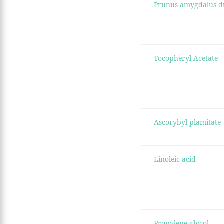
Prunus amygdalus du
Tocopheryl Acetate
Ascorybyl plamitate
Linoleic acid
Propylene glycol