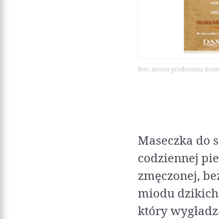
foto: strona producenta kos
Maseczka do s
codziennej piel
zmęczonej, be
miodu dzikich
który wygładz