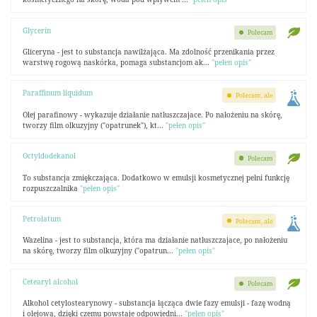
Glycerin
Polecam
Gliceryna - jest to substancja nawilżająca. Ma zdolność przenikania przez
warstwę rogową naskórka, pomaga substancjom ak...
"pełen opis"
Paraffinum liquidum
Polecam, ale
Olej parafinowy - wykazuje działanie natłuszczajace. Po nałożeniu na skórę,
tworzy film olkuzyjny ("opatrunek"), kt...
"pełen opis"
Octyldodekanol
Polecam
To substancja zmiękczająca. Dodatkowo w emulsji kosmetycznej pełni funkcję
rozpuszczalnika
"pełen opis"
Petrolatum
Polecam, ale
Wazelina - jest to substancja, która ma działanie natłuszczajace, po nałożeniu
na skórę, tworzy film olkuzyjny ("opatrun...
"pełen opis"
Cetearyl alcohol
Polecam
Alkohol cetylostearynowy - substancja łącząca dwie fazy emulsji - fazę wodną
i olejową, dzięki czemu powstaje odpowiedni...
"pełen opis"