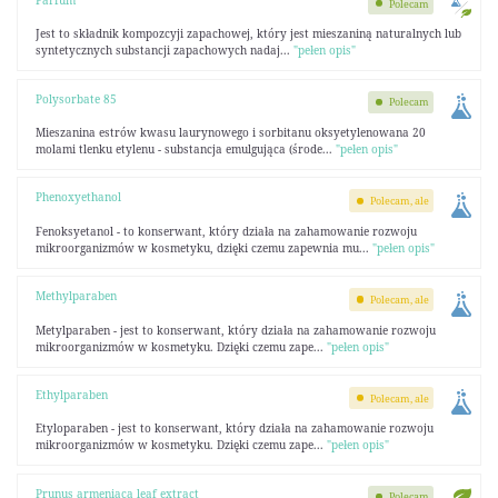
Polecam
Jest to składnik kompozcyji zapachowej, który jest mieszaniną naturalnych lub
syntetycznych substancji zapachowych nadaj...
"pełen opis"
Polysorbate 85
Polecam
Mieszanina estrów kwasu laurynowego i sorbitanu oksyetylenowana 20
molami tlenku etylenu - substancja emulgująca (środe...
"pełen opis"
Phenoxyethanol
Polecam, ale
Fenoksyetanol - to konserwant, który działa na zahamowanie rozwoju
mikroorganizmów w kosmetyku, dzięki czemu zapewnia mu...
"pełen opis"
Methylparaben
Polecam, ale
Metylparaben - jest to konserwant, który działa na zahamowanie rozwoju
mikroorganizmów w kosmetyku. Dzięki czemu zape...
"pełen opis"
Ethylparaben
Polecam, ale
Etyloparaben - jest to konserwant, który działa na zahamowanie rozwoju
mikroorganizmów w kosmetyku. Dzięki czemu zape...
"pełen opis"
Prunus armeniaca leaf extract
Polecam