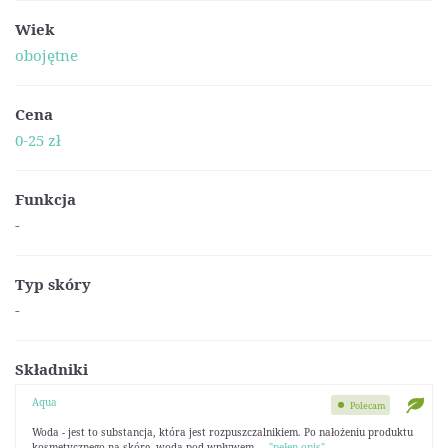
Wiek
obojętne
Cena
0-25 zł
Funkcja
-
Typ skóry
-
Składniki
Aqua
Polecam
Woda - jest to substancja, która jest rozpuszczalnikiem. Po nałożeniu produktu
kosmetycznego na skórę, woda pod wpływem ...
"pełen opis"