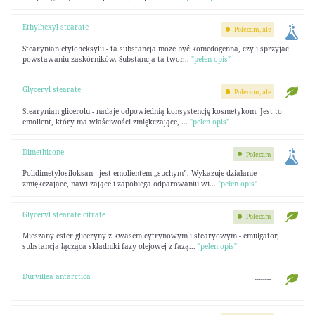
Ethylhexyl stearate
Polecam, ale
Stearynian etyloheksylu - ta substancja może być komedogenna, czyli sprzyjać
powstawaniu zaskórników. Substancja ta twor...
"pełen opis"
Glyceryl stearate
Polecam, ale
Stearynian glicerolu - nadaje odpowiednią konsystencję kosmetykom. Jest to
emolient, który ma właściwości zmiękczające, ...
"pełen opis"
Dimethicone
Polecam
Polidimetylosiloksan - jest emolientem „suchym”. Wykazuje działanie
zmiękczające, nawilżające i zapobiega odparowaniu wi...
"pełen opis"
Glyceryl stearate citrate
Polecam
Mieszany ester gliceryny z kwasem cytrynowym i stearyowym - emulgator,
substancja łącząca składniki fazy olejowej z fazą...
"pełen opis"
Durvillea antarctica
--------