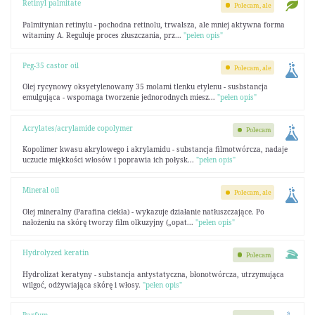
Retinyl palmitate
Polecam, ale
Palmitynian retinylu - pochodna retinolu, trwalsza, ale mniej aktywna forma
witaminy A. Reguluje proces złuszczania, prz...
"pełen opis"
Peg-35 castor oil
Polecam, ale
Olej rycynowy oksyetylenowany 35 molami tlenku etylenu - susbstancja
emulgująca - wspomaga tworzenie jednorodnych miesz...
"pełen opis"
Acrylates/acrylamide copolymer
Polecam
Kopolimer kwasu akrylowego i akrylamidu - substancja filmotwórcza, nadaje
uczucie miękkości włosów i poprawia ich połysk...
"pełen opis"
Mineral oil
Polecam, ale
Olej mineralny (Parafina ciekła) - wykazuje działanie natłuszczające. Po
nałożeniu na skórę tworzy film olkuzyjny („opat...
"pełen opis"
Hydrolyzed keratin
Polecam
Hydrolizat keratyny - substancja antystatyczna, błonotwórcza, utrzymująca
wilgoć, odżywiająca skórę i włosy.
"pełen opis"
Parfum