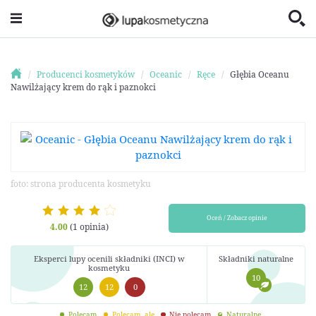
Producenci kosmetyków
Oceanic
Ręce
Głębia Oceanu
Nawilżający krem do rąk i paznokci
foto: strona producenta kosmetyku
Oceń / Zobacz opinie
4.00
(1 opinia)
Eksperci lupy ocenili składniki (INCI) w
Składniki naturalne
kosmetyku
10
12
12
0
Polecam
Polecam, ale
Nie polecam
Naturalne