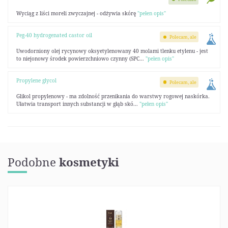
Wyciąg z liści moreli zwyczajnej - odżywia skórę
"pełen opis"
Peg-40 hydrogenated castor oil
Polecam, ale
Uwodorniony olej rycynowy oksyetylenowany 40 molami tlenku etylenu - jest
to niejonowy środek powierzchniowo czynny (SPC...
"pełen opis"
Propylene glycol
Polecam, ale
Glikol propylenowy - ma zdolność przenikania do warstwy rogowej naskórka.
Ułatwia transport innych substancji w głąb skó...
"pełen opis"
Podobne
kosmetyki