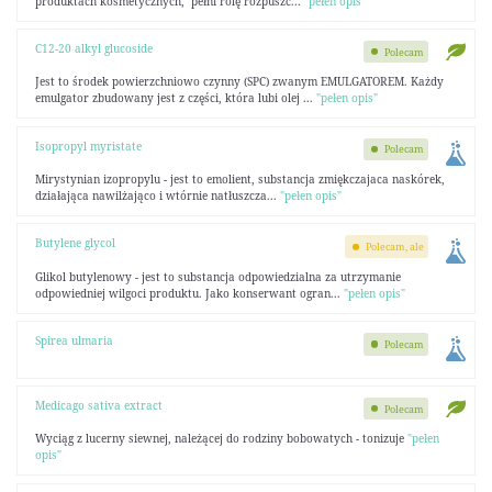
produktach kosmetycznych, pełni rolę rozpuszc...
"pełen opis"
C12-20 alkyl glucoside
Polecam
Jest to środek powierzchniowo czynny (SPC) zwanym EMULGATOREM. Każdy
emulgator zbudowany jest z części, która lubi olej ...
"pełen opis"
Isopropyl myristate
Polecam
Mirystynian izopropylu - jest to emolient, substancja zmiękczajaca naskórek,
działająca nawilżająco i wtórnie natłuszcza...
"pełen opis"
Butylene glycol
Polecam, ale
Glikol butylenowy - jest to substancja odpowiedzialna za utrzymanie
odpowiedniej wilgoci produktu. Jako konserwant ogran...
"pełen opis"
Spirea ulmaria
Polecam
Medicago sativa extract
Polecam
Wyciąg z lucerny siewnej, należącej do rodziny bobowatych - tonizuje
"pełen
opis"