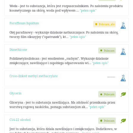
Woda - jest to substancja, która jest rozpuszczalnikiem. Po nałożeniu produktu
kosmetycznego na skórę, woda pod wpływem ...
"pełen opis"
Paraffinum liquidum
Polecam, ale
Olej parafinowy - wykazuje działanie natłuszczajace. Po nałożeniu na skórę,
tworzy film olkuzyjny ("opatrunek"), kt...
"pełen opis"
Dimethicone
Polecam
Polidimetylosiloksan - jest emolientem „suchym”. Wykazuje działanie
zmiękczające, nawilżające i zapobiega odparowaniu wi...
"pełen opis"
Cross-linked methyl methacrylate
--------
Glycerin
Polecam
Gliceryna - jest to substancja nawilżająca. Ma zdolność przenikania przez
warstwę rogową naskórka, pomaga substancjom ak...
"pełen opis"
C14-22 alcohol
Polecam
Jest to substancja, która działa nawilżająco i zmiękczająco. Dodatkowo, w