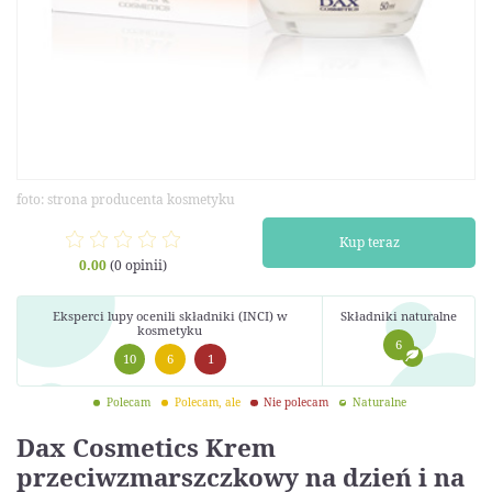
foto: strona producenta kosmetyku
Kup teraz
0.00
(0 opinii)
Eksperci lupy ocenili składniki (INCI) w
Składniki naturalne
kosmetyku
6
10
6
1
Polecam
Polecam, ale
Nie polecam
Naturalne
Dax Cosmetics Krem
przeciwzmarszczkowy na dzień i na