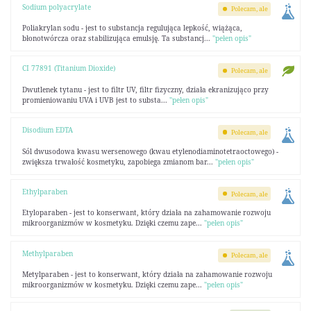
Sodium polyacrylate
Polecam, ale
Poliakrylan sodu - jest to substancja regulująca lepkość, wiążąca,
błonotwórcza oraz stabilizująca emulsję. Ta substancj...
"pełen opis"
CI 77891 (Titanium Dioxide)
Polecam, ale
Dwutlenek tytanu - jest to filtr UV, filtr fizyczny, działa ekranizująco przy
promieniowaniu UVA i UVB jest to substa...
"pełen opis"
Disodium EDTA
Polecam, ale
Sól dwusodowa kwasu wersenowego (kwau etylenodiaminotetraoctowego) -
zwiększa trwałość kosmetyku, zapobiega zmianom bar...
"pełen opis"
Ethylparaben
Polecam, ale
Etyloparaben - jest to konserwant, który działa na zahamowanie rozwoju
mikroorganizmów w kosmetyku. Dzięki czemu zape...
"pełen opis"
Methylparaben
Polecam, ale
Metylparaben - jest to konserwant, który działa na zahamowanie rozwoju
mikroorganizmów w kosmetyku. Dzięki czemu zape...
"pełen opis"