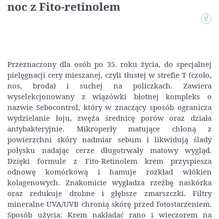
noc z Fito-retinolem
Przeznaczony dla osób po 35. roku życia, do specjalnej
pielęgnacji cery mieszanej, czyli tłustej w strefie T (czoło,
nos, broda) i suchej na policzkach. Zawiera
wyselekcjonowany z wiązówki błotnej kompleks o
nazwie Sebocontrol, który w znaczący sposób ogranicza
wydzielanie łoju, zwęża średnicę porów oraz działa
antybakteryjnie. Mikroperły matujące chłoną z
powierzchni skóry nadmiar sebum i likwidują ślady
połysku nadając cerze długotrwały matowy wygląd.
Dzięki formule z Fito-Retinolem krem przyspiesza
odnowę komórkową i hamuje rozkład włókien
kolagenowych. Znakomicie wygładza rzeźbę naskórka
oraz redukuje drobne i głębsze zmarszczki. Filtry
mineralne UVA/UVB chronią skórę przed fotostarzeniem.
Sposób użycia: Krem nakładać rano i wieczorem na