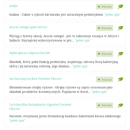
Inulin
Polecam
Inulina - Cukier z cykorii lub buraka jest naturalnym prebiotykiem.
"pełen opis"
Acacia senegal gum extract
Polecam
Wyciąg z żywicy akacji, Acacia senegal - jest to substancja rosnąca w Afryce i
Indiach. Najczęściej wykorzystywana w prz...
"pełen opis"
Alpha-glucan oligosaccharide
Polecam
Składnik, który pełni funkcję prebiotyku, wspierając zdrową florę bakteryjną
skóry i jej naturalną ochronę. Jego działan...
"pełen opis"
Saccharomyces/Rice Ferment Filtrate
Polecam
Sfermentowane otręby ryżowe - Otręby ryżowe są często stosowane jako
składnik produktów kosmetycznych. Popularne w Korei...
"pełen opis"
Lactobacillus/Arundinaria Gigantea Ferment
Polecam
Filtrate
Surowiec otrzymany przez fermentację bambusa bakteriami kwasu mlekowego
"pełen opis"