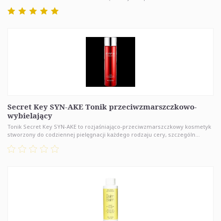
Secret Key SYN-AKE Tonik przeciwzmarszczkowo-
wybielający
Tonik Secret Key SYN-AKE to rozjaśniająco-przeciwzmarszczkowy kosmetyk
stworzony do codziennej pielęgnacji każdego rodzaju cery, szczególn...