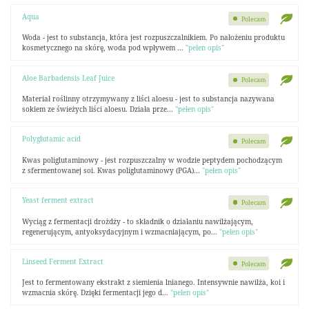
Aqua
Polecam
Woda - jest to substancja, która jest rozpuszczalnikiem. Po nałożeniu produktu
kosmetycznego na skórę, woda pod wpływem ...
"pełen opis"
Aloe Barbadensis Leaf Juice
Polecam
Materiał roślinny otrzymywany z liści aloesu - jest to substancja nazywana
sokiem ze świeżych liści aloesu. Działa prze...
"pełen opis"
Polyglutamic acid
Polecam
Kwas poliglutaminowy - jest rozpuszczalny w wodzie peptydem pochodzącym
z sfermentowanej soi. Kwas poliglutaminowy (PGA)...
"pełen opis"
Yeast ferment extract
Polecam
Wyciąg z fermentacji drożdży - to składnik o działaniu nawilżającym,
regenerującym, antyoksydacyjnym i wzmacniającym, po...
"pełen opis"
Linseed Ferment Extract
Polecam
Jest to fermentowany ekstrakt z siemienia lnianego. Intensywnie nawilża, koi i
wzmacnia skórę. Dzięki fermentacji jego d...
"pełen opis"