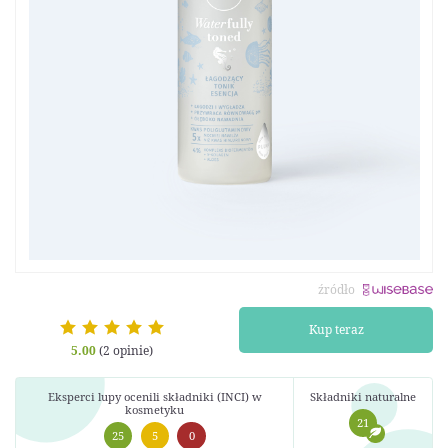
źródło
Kup teraz
5.00
(2 opinie)
Eksperci lupy ocenili składniki (INCI) w
Składniki naturalne
kosmetyku
21
25
5
0