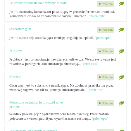
Leuconostoc/radish root ferment filtrate
Polecam
Jest to naturalny konserwant powstający w procesie fermentacji rzodkwi.
Konserwant działa na zahamowanie rozwoju mikroor...
"pełen opis"
Sclerotium gum
Polecam
Jest to substancja stabilizująca emulsję i regulująca lepkość.
"pełen opis"
Fructose
Polecam
Fruktoza - jest to substancja nawilżająca, odżywcza. Wykorzystywana jest
również w peelingach jako substancja złuszczają...
"pełen opis"
Glycerin
Polecam
Gliceryna - jest to substancja nawilżająca. Ma zdolność przenikania przez
warstwę rogową naskórka, pomaga substancjom ak...
"pełen opis"
Potassium palmitoyl hydrolyzed wheat
Polecam
protein
Składnik powstający z hydrolizowanego białka pszenicy, które zostało
połączone z kwasem palmitynowym (tłuszczem roślinny...
"pełen opis"