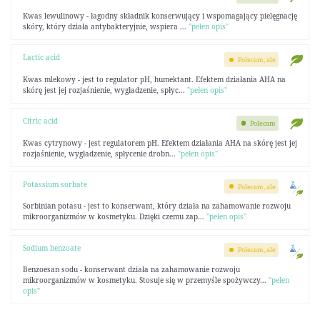
Kwas lewulinowy - łagodny składnik konserwujący i wspomagający pielęgnację
skóry, który działa antybakteryjnie, wspiera ...
"pełen opis"
Lactic acid
Polecam, ale
Kwas mlekowy - jest to regulator pH, humektant. Efektem działania AHA na
skórę jest jej rozjaśnienie, wygładzenie, spłyc...
"pełen opis"
Citric acid
Polecam
Kwas cytrynowy - jest regulatorem pH. Efektem działania AHA na skórę jest jej
rozjaśnienie, wygładzenie, spłycenie drobn...
"pełen opis"
Potassium sorbate
Polecam, ale
Sorbinian potasu - jest to konserwant, który działa na zahamowanie rozwoju
mikroorganizmów w kosmetyku. Dzięki czemu zap...
"pełen opis"
Sodium benzoate
Polecam, ale
Benzoesan sodu - konserwant działa na zahamowanie rozwoju
mikroorganizmów w kosmetyku. Stosuje się w przemyśle spożywczy...
"pełen
opis"