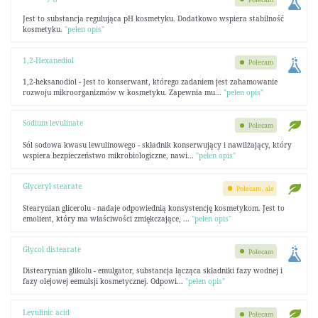
Jest to substancja regulująca pH kosmetyku. Dodatkowo wspiera stabilność
kosmetyku.
"pełen opis"
1,2-Hexanediol
Polecam
1,2-heksanodiol - Jest to konserwant, którego zadaniem jest zahamowanie
rozwoju mikroorganizmów w kosmetyku. Zapewnia mu...
"pełen opis"
Sodium levulinate
Polecam
Sól sodowa kwasu lewulinowego - składnik konserwujący i nawilżający, który
wspiera bezpieczeństwo mikrobiologiczne, nawi...
"pełen opis"
Glyceryl stearate
Polecam, ale
Stearynian glicerolu - nadaje odpowiednią konsystencję kosmetykom. Jest to
emolient, który ma właściwości zmiękczające, ...
"pełen opis"
Glycol distearate
Polecam
Distearynian glikolu - emulgator, substancja łącząca składniki fazy wodnej i
fazy olejowej eemulsji kosmetycznej. Odpowi...
"pełen opis"
Levulinic acid
Polecam