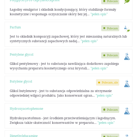
Polyglyceryl-10 caprylate/caprate
Polecam
Łagodny emulgator i składnik kondycjonujący, który stabilizuje formuły
kosmetyczne i wspomaga oczyszczanie skóry bez jej...
"pełen opis"
Parfum
Polecam
Jest to składnik kompozcyji zapachowej, który jest mieszaniną naturalnych lub
syntetycznych substancji zapachowych nadaj...
"pełen opis"
Pentylene glycol
Polecam
Glikol pentylenowy - jest to substancja nawilżająca dodatkowo zapobiega
wysychaniu preparatu kosmetycznego oraz krystali...
"pełen opis"
Butylene glycol
Polecam, ale
Glikol butylenowy - jest to substancja odpowiedzialna za utrzymanie
odpowiedniej wilgoci produktu. Jako konserwant ogran...
"pełen opis"
Hydroxyacetophenone
Polecam
Hydroksyacetofenon - jest środkiem przeciwutleniającym i łagodzącym.
Zwiększa także skuteczność konserwantów w preparata...
"pełen opis"
Dimethylglucamine
Polecam