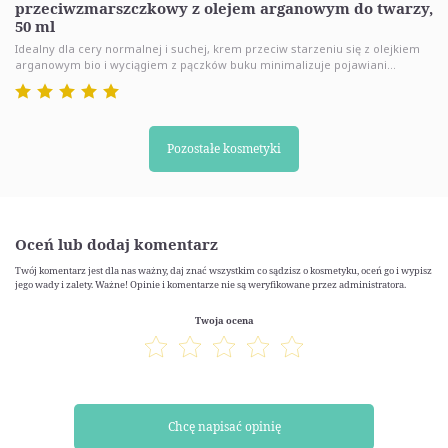
przeciwzmarszczkowy z olejem arganowym do twarzy,
50 ml
Idealny dla cery normalnej i suchej, krem przeciw starzeniu się z olejkiem
arganowym bio i wyciągiem z pączków buku minimalizuje pojawiani...
Pozostałe kosmetyki
Oceń lub dodaj komentarz
Twój komentarz jest dla nas ważny, daj znać wszystkim co sądzisz o kosmetyku, oceń go i wypisz
jego wady i zalety. Ważne! Opinie i komentarze nie są weryfikowane przez administratora.
Twoja ocena
Chcę napisać opinię