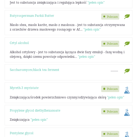
Jest to substancja zmiękczająca i regulująca lepkość
"pełen opis"
Butyrospermum Parkii Butter
Polecam
Masło shea, masło karite, masło z masłosza - jest to substancja otrzymywana
z orzechów drzewa masłowego rosnącego w Af...
"pełen opis"
Cetyl alcohol
Polecam
Alkohol cetylowy - jest to substancja łącząca dwie fazy emulsji - fazę wodną i
olejową, dzięki czemu powstaje odpowiedni...
"pełen opis"
Saccharomyces/black tea ferment
--------
Myreth-3 myristate
Polecam
Zmiękczająca/środek powierzchniowo czynny/odżywiająca skórę
"pełen opis"
Propylene glycol diethylhexanoate
Polecam
Zmiękczająca
"pełen opis"
Pentylene glycol
Polecam