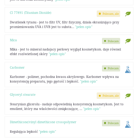
CI 77891 (Titanium Dioxide)
Polecam, ale
Dwutlenek tytanu - jest to filtr UV, filtr fizyczny, działa ekranizująco przy
promieniowaniu UVA i UVB jest to substa...
"pełen opis"
Mica
Polecam
Mika - jest to minerał nadajacy perłowy wygląd kosmetykom. daje równeż
efekt rozświetlonej skóry
"pełen opis"
Carbomer
Polecam
Karbomer - polimer, pochodna kwasu akrylowego. Karbomer wpływa na
konsystencję preparatu, jego gęstość i lepkość.
"pełen opis"
Glyceryl stearate
Polecam, ale
Stearynian glicerolu - nadaje odpowiednią konsystencję kosmetykom. Jest to
emolient, który ma właściwości zmiękczające, ...
"pełen opis"
Dimethicone/vinyl dimethicone crosspolymer
Polecam
Regulująca lepkość
"pełen opis"