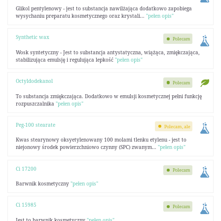
Glikol pentylenowy - jest to substancja nawilżająca dodatkowo zapobiega
wysychaniu preparatu kosmetycznego oraz krystali...
"pełen opis"
Synthetic wax
Polecam
Wosk syntetyczny - Jest to substancja antystatyczna, wiążąca, zmiękczająca,
stabilizująca emulsję i regulująca lepkość
"pełen opis"
Octyldodekanol
Polecam
To substancja zmiękczająca. Dodatkowo w emulsji kosmetycznej pełni funkcję
rozpuszczalnika
"pełen opis"
Peg-100 stearate
Polecam, ale
Kwas stearynowy oksyetylenowany 100 molami tlenku etylenu - jest to
niejonowy środek powierzchniowo czynny (SPC) zwanym...
"pełen opis"
Ci 17200
Polecam
Barwnik kosmetyczny
"pełen opis"
Ci 15985
Polecam
Jest to barwnik kosmetyczny
"pełen opis"