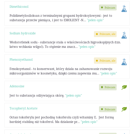
Dimethiconol
Polecam
Polidimetylosiloksan z terminalnymi grupami hydroksylowymi - jest to
substancja przeciw pieniąca, i jest to EMOLIENT -N...
"pełen opis"
Sodium hydroxide
Polecam, ale
Wodorotlenek sodu - substancje stała o właściwościach higroskopijnych (tzn.
łatwo wchłania wilgoć). To stężenie ma znacz...
"pełen opis"
Phenoxyethanol
Polecam, ale
Fenoksyetanol - to konserwant, który działa na zahamowanie rozwoju
mikroorganizmów w kosmetyku, dzięki czemu zapewnia mu...
"pełen opis"
Adenosine
Polecam
Jest to substancja odżywiająca skórę.
"pełen opis"
Tocopheryl Acetate
Polecam
Octan tokoferylu jest pochodną tokoferolu czyli witaminy E. Jest formą
bardziej stabilną niż tokoferol. Ma działanie pr...
"pełen opis"