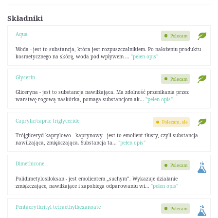
Składniki
Aqua
Polecam
Woda - jest to substancja, która jest rozpuszczalnikiem. Po nałożeniu produktu
kosmetycznego na skórę, woda pod wpływem ...
"pełen opis"
Glycerin
Polecam
Gliceryna - jest to substancja nawilżająca. Ma zdolność przenikania przez
warstwę rogową naskórka, pomaga substancjom ak...
"pełen opis"
Caprylic/capric triglyceride
Polecam, ale
Trójgliceryd kaprylowo - kaprynowy - jest to emolient tłusty, czyli substancja
nawilżająca, zmiękczająca. Substancja ta...
"pełen opis"
Dimethicone
Polecam
Polidimetylosiloksan - jest emolientem „suchym”. Wykazuje działanie
zmiękczające, nawilżające i zapobiega odparowaniu wi...
"pełen opis"
Pentaerythrityl tetraethylhexanoate
Polecam