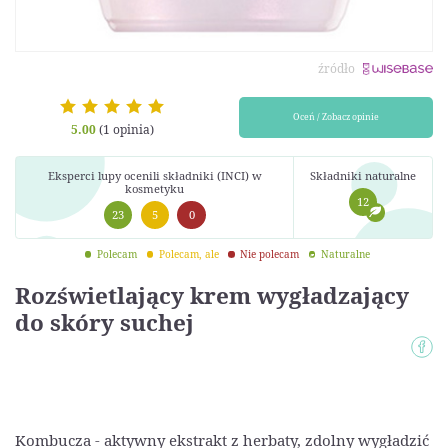
źródło
Oceń / Zobacz opinie
5.00
(1 opinia)
Eksperci lupy ocenili składniki (INCI) w
Składniki naturalne
kosmetyku
12
23
5
0
Polecam
Polecam, ale
Nie polecam
Naturalne
Rozświetlający krem wygładzający
do skóry suchej
Kombucza - aktywny ekstrakt z herbaty, zdolny wygładzić