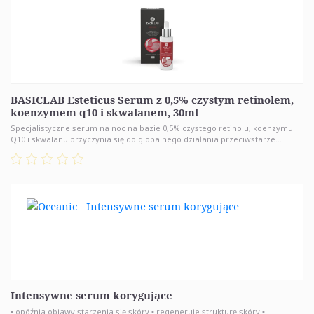
BASICLAB Esteticus Serum z 0,5% czystym retinolem,
koenzymem q10 i skwalanem, 30ml
Specjalistyczne serum na noc na bazie 0,5% czystego retinolu, koenzymu
Q10 i skwalanu przyczynia się do globalnego działania przeciwstarze...
Intensywne serum korygujące
▪ opóźnia objawy starzenia się skóry ▪ regeneruje strukturę skóry ▪