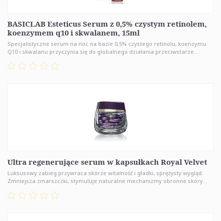
BASICLAB Esteticus Serum z 0,5% czystym retinolem,
koenzymem q10 i skwalanem, 15ml
Specjalistyczne serum na noc na bazie 0,5% czystego retinolu, koenzymu
Q10 i skwalanu przyczynia się do globalnego działania przeciwstarze...
Ultra regenerujące serum w kapsułkach Royal Velvet
Luksusowy zabieg przywraca skórze witalność i gładki, sprężysty wygląd.
Zmniejsza zmarszczki, stymuluje naturalne mechanizmy obronne skóry...