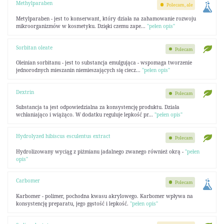
Methylparaben
Polecam, ale
Metylparaben - jest to konserwant, który działa na zahamowanie rozwoju
mikroorganizmów w kosmetyku. Dzięki czemu zape...
"pełen opis"
Sorbitan oleate
Polecam
Oleinian sorbitanu - jest to substancja emulgująca - wspomaga tworzenie
jednorodnych mieszanin niemieszających się ciecz...
"pełen opis"
Dextrin
Polecam
Substancja ta jest odpowiedzialna za konsystencję produktu. Działa
wchłaniająco i wiążąco. W dodatku reguluje lepkość pr...
"pełen opis"
Hydrolyzed hibiscus esculentus extract
Polecam
Hydrolizowany wyciąg z piżmianu jadalnego zwanego również okrą -
"pełen
opis"
Carbomer
Polecam
Karbomer - polimer, pochodna kwasu akrylowego. Karbomer wpływa na
konsystencję preparatu, jego gęstość i lepkość.
"pełen opis"