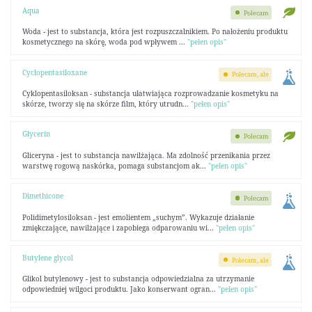
Aqua
Polecam
Woda - jest to substancja, która jest rozpuszczalnikiem. Po nałożeniu produktu
kosmetycznego na skórę, woda pod wpływem ...
"pełen opis"
Cyclopentasiloxane
Polecam, ale
Cyklopentasiloksan - substancja ułatwiająca rozprowadzanie kosmetyku na
skórze, tworzy się na skórze film, który utrudn...
"pełen opis"
Glycerin
Polecam
Gliceryna - jest to substancja nawilżająca. Ma zdolność przenikania przez
warstwę rogową naskórka, pomaga substancjom ak...
"pełen opis"
Dimethicone
Polecam
Polidimetylosiloksan - jest emolientem „suchym”. Wykazuje działanie
zmiękczające, nawilżające i zapobiega odparowaniu wi...
"pełen opis"
Butylene glycol
Polecam, ale
Glikol butylenowy - jest to substancja odpowiedzialna za utrzymanie
odpowiedniej wilgoci produktu. Jako konserwant ogran...
"pełen opis"