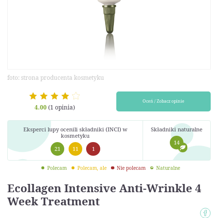
foto: strona producenta kosmetyku
Oceń / Zobacz opinie
4.00
(1 opinia)
Eksperci lupy ocenili składniki (INCI) w
Składniki naturalne
kosmetyku
14
21
11
1
Polecam
Polecam, ale
Nie polecam
Naturalne
Ecollagen Intensive Anti-Wrinkle 4
Week Treatment