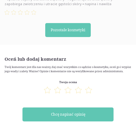
zapobiega zwiotczeniu i utracie gęstości skóry ▪ napina i nawilża
Pozostałe kosmetyki
Oceń lub dodaj komentarz
Twój komentarz jest dla nas ważny, daj znać wszystkim co sądzisz o kosmetyku, oceń go i wypisz
jego wady i zalety. Ważne! Opinie i komentarze nie są weryfikowane przez administratora.
Twoja ocena
Chcę napisać opinię