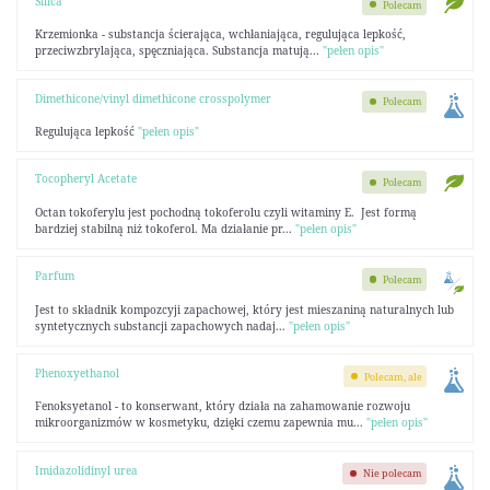
Silica
Polecam
Krzemionka - substancja ścierająca, wchłaniająca, regulująca lepkość,
przeciwzbrylająca, spęczniająca. Substancja matują...
"pełen opis"
Dimethicone/vinyl dimethicone crosspolymer
Polecam
Regulująca lepkość
"pełen opis"
Tocopheryl Acetate
Polecam
Octan tokoferylu jest pochodną tokoferolu czyli witaminy E. Jest formą
bardziej stabilną niż tokoferol. Ma działanie pr...
"pełen opis"
Parfum
Polecam
Jest to składnik kompozcyji zapachowej, który jest mieszaniną naturalnych lub
syntetycznych substancji zapachowych nadaj...
"pełen opis"
Phenoxyethanol
Polecam, ale
Fenoksyetanol - to konserwant, który działa na zahamowanie rozwoju
mikroorganizmów w kosmetyku, dzięki czemu zapewnia mu...
"pełen opis"
Imidazolidinyl urea
Nie polecam