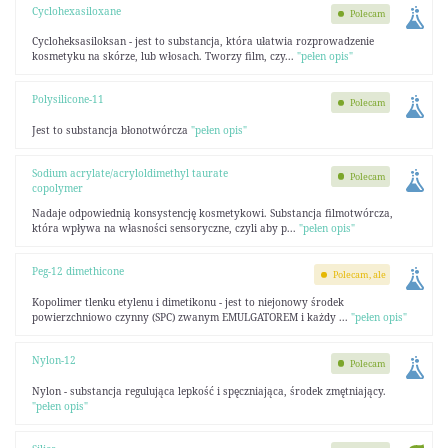
Cyclohexasiloxane
Polecam
Cycloheksasiloksan - jest to substancja, która ułatwia rozprowadzenie
kosmetyku na skórze, lub włosach. Tworzy film, czy...
"pełen opis"
Polysilicone-11
Polecam
Jest to substancja błonotwórcza
"pełen opis"
Sodium acrylate/acryloldimethyl taurate
Polecam
copolymer
Nadaje odpowiednią konsystencję kosmetykowi. Substancja filmotwórcza,
która wpływa na własności sensoryczne, czyli aby p...
"pełen opis"
Peg-12 dimethicone
Polecam, ale
Kopolimer tlenku etylenu i dimetikonu - jest to niejonowy środek
powierzchniowo czynny (SPC) zwanym EMULGATOREM i każdy ...
"pełen opis"
Nylon-12
Polecam
Nylon - substancja regulująca lepkość i spęczniająca, środek zmętniający.
"pełen opis"