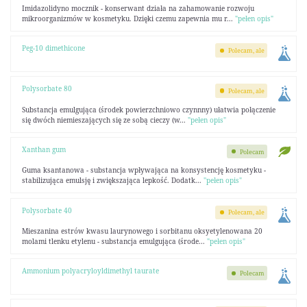
Imidazolidyno mocznik - konserwant działa na zahamowanie rozwoju
mikroorganizmów w kosmetyku. Dzięki czemu zapewnia mu r...
"pełen opis"
Peg-10 dimethicone
Polecam, ale
Polysorbate 80
Polecam, ale
Substancja emulgująca (środek powierzchniowo czynnny) ułatwia połączenie
się dwóch niemieszających się ze sobą cieczy (w...
"pełen opis"
Xanthan gum
Polecam
Guma ksantanowa - substancja wpływająca na konsystencję kosmetyku -
stabilizująca emulsję i zwiększająca lepkość. Dodatk...
"pełen opis"
Polysorbate 40
Polecam, ale
Mieszanina estrów kwasu laurynowego i sorbitanu oksyetylenowana 20
molami tlenku etylenu - substancja emulgująca (środe...
"pełen opis"
Ammonium polyacryloyldimethyl taurate
Polecam