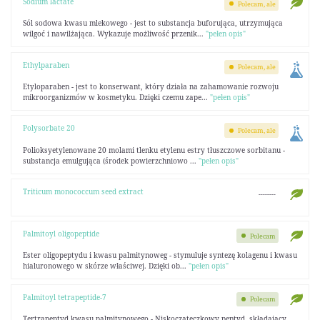
Sodium lactate
Polecam, ale
Sól sodowa kwasu mlekowego - jest to substancja buforująca, utrzymująca
wilgoć i nawilżająca. Wykazuje możliwość przenik...
"pełen opis"
Ethylparaben
Polecam, ale
Etyloparaben - jest to konserwant, który działa na zahamowanie rozwoju
mikroorganizmów w kosmetyku. Dzięki czemu zape...
"pełen opis"
Polysorbate 20
Polecam, ale
Polioksyetylenowane 20 molami tlenku etylenu estry tłuszczowe sorbitanu -
substancja emulgująca (środek powierzchniowo ...
"pełen opis"
Triticum monococcum seed extract
--------
Palmitoyl oligopeptide
Polecam
Ester oligopeptydu i kwasu palmitynoweg - stymuluje syntezę kolagenu i kwasu
hialuronowego w skórze właściwej. Dzięki ob...
"pełen opis"
Palmitoyl tetrapeptide-7
Polecam
Tertrapeptyd kwasu palmitynowego - Niskocząteczkowy peptyd, składający