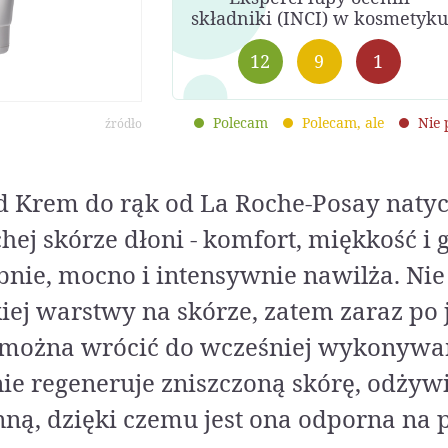
składniki (INCI) w kosmetyku
12
9
1
Polecam
Polecam, ale
Nie
źródło
d Krem do rąk od La Roche-Posay nat
ej skórze dłoni - komfort, miękkość i 
bnie, mocno i intensywnie nawilża. Ni
pkiej warstwy na skórze, zatem zaraz po 
można wrócić do wcześniej wykonywan
ie regeneruje zniszczoną skórę, odżyw
nną, dzięki czemu jest ona odporna na 