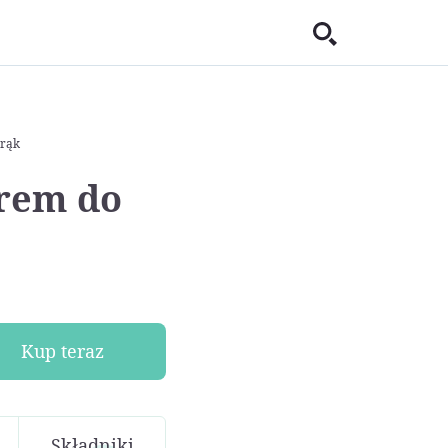
 rąk
Krem do
Kup teraz
Składniki