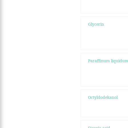
Glycerin
Paraffinum liquidu
Octyldodekanol
Stearic acid