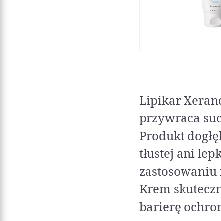
Lipikar Xeran
przywraca such
Produkt dogłę
tłustej ani le
zastosowaniu 
Krem skuteczn
barierę ochro