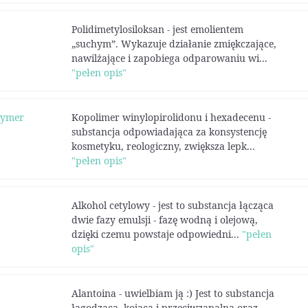
Polidimetylosiloksan - jest emolientem
„suchym”. Wykazuje działanie zmiękczające,
nawilżające i zapobiega odparowaniu wi...
"pełen opis"
lymer
Kopolimer winylopirolidonu i hexadecenu -
substancja odpowiadająca za konsystencję
kosmetyku, reologiczny, zwiększa lepk...
"pełen opis"
Alkohol cetylowy - jest to substancja łącząca
dwie fazy emulsji - fazę wodną i olejową,
dzięki czemu powstaje odpowiedni...
"pełen
opis"
Alantoina - uwielbiam ją :) Jest to substancja
łagodząca, kojąca i przeciwzapalna oraz