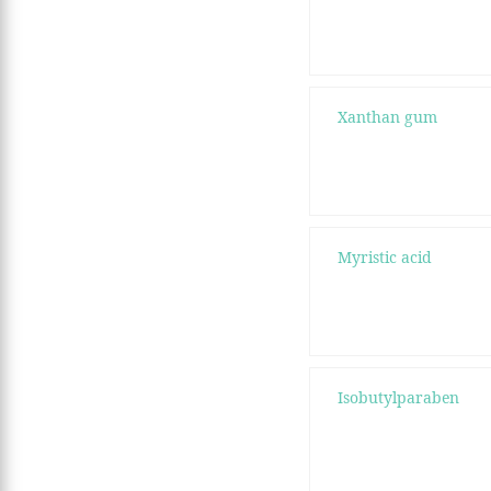
Xanthan gum
Myristic acid
Isobutylparaben