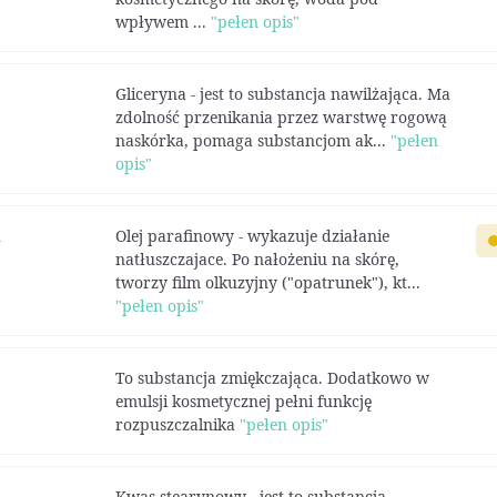
wpływem ...
"pełen opis"
Gliceryna - jest to substancja nawilżająca. Ma
zdolność przenikania przez warstwę rogową
naskórka, pomaga substancjom ak...
"pełen
opis"
m
Olej parafinowy - wykazuje działanie
natłuszczajace. Po nałożeniu na skórę,
tworzy film olkuzyjny ("opatrunek"), kt...
"pełen opis"
To substancja zmiękczająca. Dodatkowo w
emulsji kosmetycznej pełni funkcję
rozpuszczalnika
"pełen opis"
Kwas stearynowy - jest to substancja