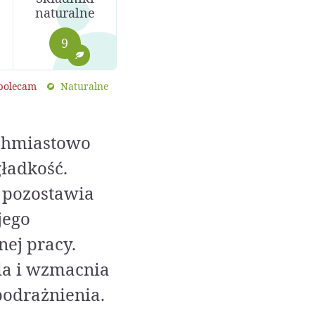
naturalne
9
 polecam
Naturalne
ychmiastowo
gładkość.
e pozostawia
jego
ej pracy.
ia i wzmacnia
podrażnienia.