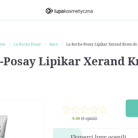
ków
La Roche Posay
Ręce
La Roche-Posay Lipikar Xerand Krem do
-Posay Lipikar Xerand 
0.00
(0 opinii)
Eksperci lupy ocenili