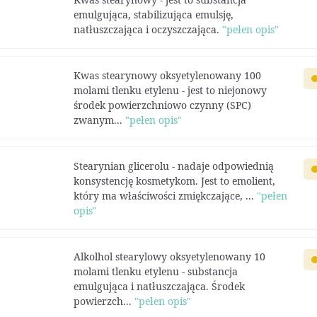
emulgująca, stabilizująca emulsję,
natłuszczająca i oczyszczająca.
"pełen opis"
Kwas stearynowy oksyetylenowany 100
molami tlenku etylenu - jest to niejonowy
środek powierzchniowo czynny (SPC)
zwanym...
"pełen opis"
Stearynian glicerolu - nadaje odpowiednią
konsystencję kosmetykom. Jest to emolient,
który ma właściwości zmiękczające, ...
"pełen
opis"
Alkolhol stearylowy oksyetylenowany 10
molami tlenku etylenu - substancja
emulgująca i natłuszczająca. Środek
powierzch...
"pełen opis"