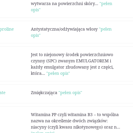
wytwarza na powierzchni skóry...
"pełen
opis"
proline
Antystatyczna/odżywiająca włosy
"pełen
opis"
Jest to niejonowy środek powierzchniowo
czynny (SPC) zwanym EMULGATOREM i
każdy emulgator zbudowany jest z części,
która...
"pełen opis"
ate
Zmiękczająca
"pełen opis"
Witamina PP czyli witamina B3 – to wspólna
nazwa na określenie dwóch związków:
niacyny (czyli kwasu nikotynowego) oraz n...