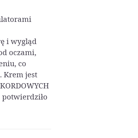
ulatorami
rę i wygląd
od oczami,
eniu, co
 Krem jest
 REKORDOWYCH
 potwierdziło