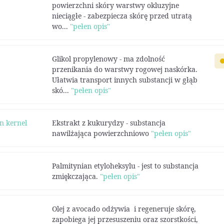
powierzchni skóry warstwy okluzyjne
nieciągłe - zabezpiecza skórę przed utratą
wo...
"pełen opis"
Glikol propylenowy - ma zdolność
przenikania do warstwy rogowej naskórka.
Ułatwia transport innych substancji w głąb
skó...
"pełen opis"
n kernel
Ekstrakt z kukurydzy - substancja
nawilżająca powierzchniowo
"pełen opis"
Palmitynian etyloheksylu - jest to substancja
zmiękczająca.
"pełen opis"
Olej z avocado odżywia i regeneruje skórę,
zapobiega jej przesuszeniu oraz szorstkości,