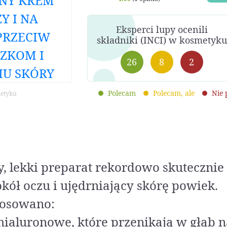
Eksperci lupy ocenili
składniki (INCI) w kosmetyku
26
8
2
Polecam
Polecam, ale
Nie
metyku
ny, lekki preparat rekordowo skuteczni
kół oczu i ujędrniający skórę powiek.
tosowano:
ialuronowe, które przenikają w głąb n