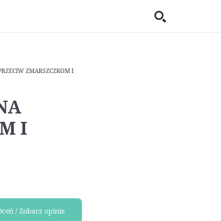
 PRZECIW ZMARSZCZKOM I
NA
M I
Oceń / Zobacz opinie