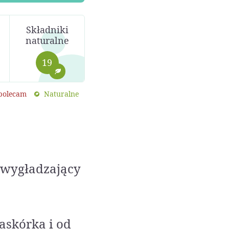
Składniki
naturalne
19
 polecam
Naturalne
e wygładzający
askórka i od