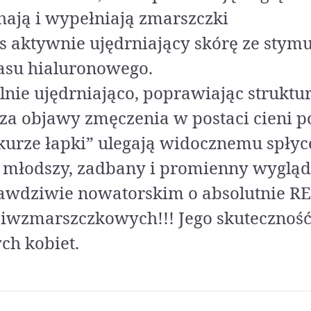
ają i wypełniają zmarszczki
 aktywnie ujędrniający skórę ze stym
asu hialuronowego.
lnie ujędrniająco, poprawiając struktu
sza objawy zmęczenia w postaci cieni p
kurze łapki” ulegają widocznemu spłyc
 młodszy, zadbany i promienny wygląd.
awdziwie nowatorskim o absolutnie
ciwzmarszczkowych!!! Jego skuteczność
ch kobiet.