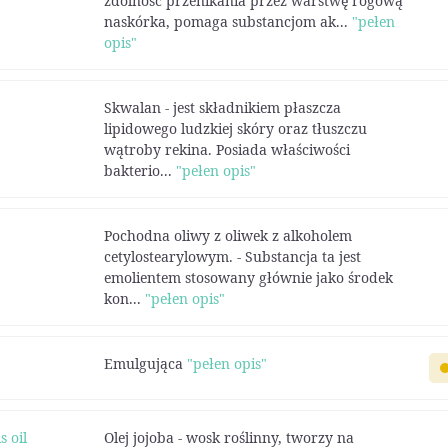
zdolność przenikania przez warstwę rogową
naskórka, pomaga substancjom ak...
"pełen
opis"
Skwalan - jest składnikiem płaszcza
lipidowego ludzkiej skóry oraz tłuszczu
wątroby rekina. Posiada właściwości
bakterio...
"pełen opis"
Pochodna oliwy z oliwek z alkoholem
cetylostearylowym. - Substancja ta jest
emolientem stosowany głównie jako środek
kon...
"pełen opis"
Emulgująca
"pełen opis"
 oil
Olej jojoba - wosk roślinny, tworzy na