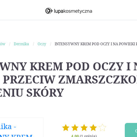
ków
Dermika
Oczy
INTENSYWNY KREM POD OCZY I NA POWIEKI
WNY KREM POD OCZY I 
 PRZECIW ZMARSZCZKO
NIU SKÓRY
4.00
(1 opinia)