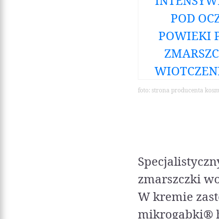
foto: strona producenta kos
Specjalistycz
zmarszczki wo
W kremie zas
mikrogąbki® h