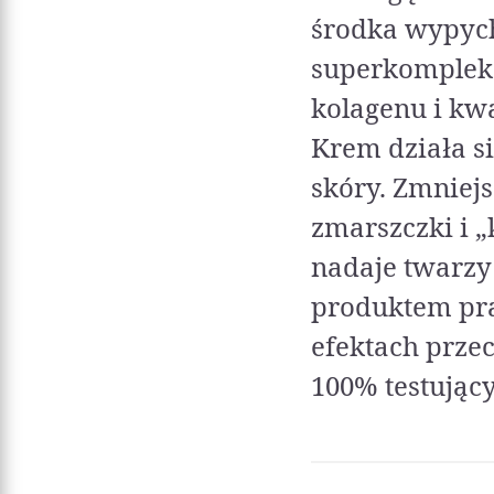
środka wypych
superkompleks
kolagenu i kw
Krem działa si
skóry. Zmniej
zmarszczki i „
nadaje twarzy
produktem pr
efektach prze
100% testujący