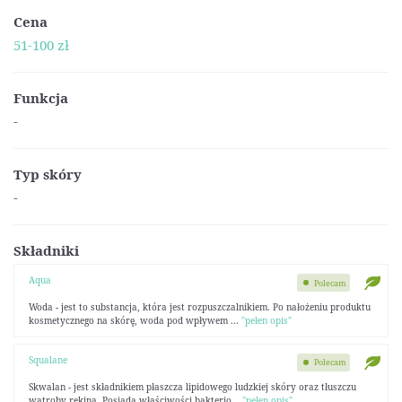
Cena
51-100 zł
Funkcja
-
Typ skóry
-
Składniki
Aqua
Polecam
Woda - jest to substancja, która jest rozpuszczalnikiem. Po nałożeniu produktu
kosmetycznego na skórę, woda pod wpływem ...
"pełen opis"
Squalane
Polecam
Skwalan - jest składnikiem płaszcza lipidowego ludzkiej skóry oraz tłuszczu
wątroby rekina. Posiada właściwości bakterio...
"pełen opis"