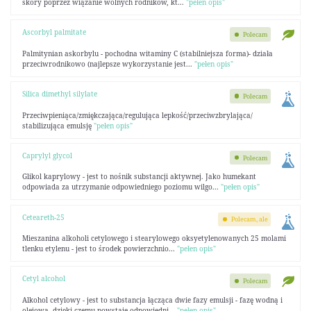
skóry poprzez wiązanie wolnych rodników, kt...
"pełen opis"
Ascorbyl palmitate
Polecam
Palmitynian askorbylu - pochodna witaminy C (stabilniejsza forma)- działa
przeciwrodnikowo (najlepsze wykorzystanie jest...
"pełen opis"
Silica dimethyl silylate
Polecam
Przeciwpieniąca/zmiękczająca/regulująca lepkość/przeciwzbrylająca/
stabilizująca emulsję
"pełen opis"
Caprylyl glycol
Polecam
Glikol kaprylowy - jest to nośnik substancji aktywnej. Jako humekant
odpowiada za utrzymanie odpowiedniego poziomu wilgo...
"pełen opis"
Ceteareth-25
Polecam, ale
Mieszanina alkoholi cetylowego i stearylowego oksyetylenowanych 25 molami
tlenku etylenu - jest to środek powierzchnio...
"pełen opis"
Cetyl alcohol
Polecam
Alkohol cetylowy - jest to substancja łącząca dwie fazy emulsji - fazę wodną i
olejową, dzięki czemu powstaje odpowiedni...
"pełen opis"