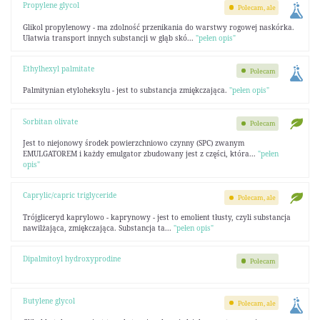
Propylene glycol
Polecam, ale
Glikol propylenowy - ma zdolność przenikania do warstwy rogowej naskórka.
Ułatwia transport innych substancji w głąb skó...
"pełen opis"
Ethylhexyl palmitate
Polecam
Palmitynian etyloheksylu - jest to substancja zmiękczająca.
"pełen opis"
Sorbitan olivate
Polecam
Jest to niejonowy środek powierzchniowo czynny (SPC) zwanym
EMULGATOREM i każdy emulgator zbudowany jest z części, która...
"pełen
opis"
Caprylic/capric triglyceride
Polecam, ale
Trójgliceryd kaprylowo - kaprynowy - jest to emolient tłusty, czyli substancja
nawilżająca, zmiękczająca. Substancja ta...
"pełen opis"
Dipalmitoyl hydroxyprodine
Polecam
Butylene glycol
Polecam, ale