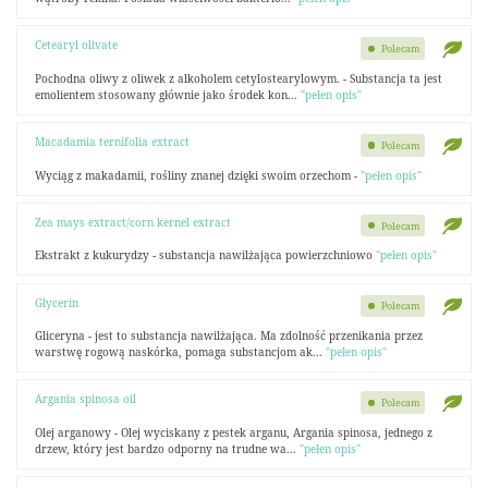
Cetearyl olivate
Polecam
Pochodna oliwy z oliwek z alkoholem cetylostearylowym. - Substancja ta jest
emolientem stosowany głównie jako środek kon...
"pełen opis"
Macadamia ternifolia extract
Polecam
Wyciąg z makadamii, rośliny znanej dzięki swoim orzechom -
"pełen opis"
Zea mays extract/corn kernel extract
Polecam
Ekstrakt z kukurydzy - substancja nawilżająca powierzchniowo
"pełen opis"
Glycerin
Polecam
Gliceryna - jest to substancja nawilżająca. Ma zdolność przenikania przez
warstwę rogową naskórka, pomaga substancjom ak...
"pełen opis"
Argania spinosa oil
Polecam
Olej arganowy - Olej wyciskany z pestek arganu, Argania spinosa, jednego z
drzew, który jest bardzo odporny na trudne wa...
"pełen opis"