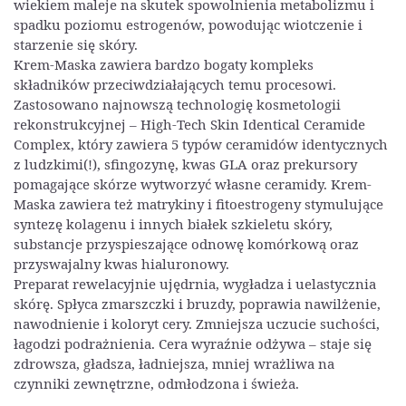
wiekiem maleje na skutek spowolnienia metabolizmu i
spadku poziomu estrogenów, powodując wiotczenie i
starzenie się skóry.
Krem-Maska zawiera bardzo bogaty kompleks
składników przeciwdziałających temu procesowi.
Zastosowano najnowszą technologię kosmetologii
rekonstrukcyjnej – High-Tech Skin Identical Ceramide
Complex, który zawiera 5 typów ceramidów identycznych
z ludzkimi(!), sfingozynę, kwas GLA oraz prekursory
pomagające skórze wytworzyć własne ceramidy. Krem-
Maska zawiera też matrykiny i fitoestrogeny stymulujące
syntezę kolagenu i innych białek szkieletu skóry,
substancje przyspieszające odnowę komórkową oraz
przyswajalny kwas hialuronowy.
Preparat rewelacyjnie ujędrnia, wygładza i uelastycznia
skórę. Spłyca zmarszczki i bruzdy, poprawia nawilżenie,
nawodnienie i koloryt cery. Zmniejsza uczucie suchości,
łagodzi podrażnienia. Cera wyraźnie odżywa – staje się
zdrowsza, gładsza, ładniejsza, mniej wrażliwa na
czynniki zewnętrzne, odmłodzona i świeża.