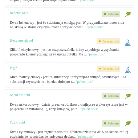
Behenic acid
Polecam
Kwas behenowy - jest to substancja emulgująca. W przypadku zastosowania
na skórę w stanie czystym, może sprzyjać powst...
"pełen opis"
Hexylene glycol
Polecam, ale
Glikol heksylenowy - jest to rozpuszczalnik, który zapobiega wysychaniu
preparatu kosmetycznego przy ujściu butelki. Ma ...
"pełen opis"
Peg-8
Polecam, ale
Glikol polietylenowy - Jest to substancja utrzymująca wilgoć, nawilżająca. Dla
substancji czynnych jest bardzo dobrym r...
"pełen opis"
Ascorbic acid
Polecam
Kwas askorbinowy - działa przeciwrodnikowo (najlepsze wykorzystanie jest w
połączeniu z Witaminą E), rozjaśniająco, po p...
"pełen opis"
Citric acid
Polecam
Kwas cytrynowy - jest regulatorem pH. Efektem działania AHA na skórę jest jej
rozjaśnienie, wygładzenie, spłycenie drobn...
"pełen opis"