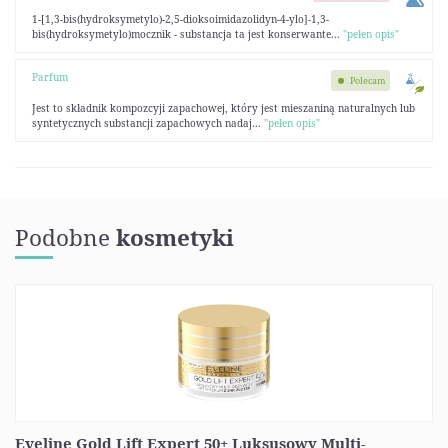
1-[1,3-bis(hydroksymetylo)-2,5-dioksoimidazolidyn-4-ylo]-1,3-
bis(hydroksymetylo)mocznik - substancja ta jest konserwante...
"pełen opis"
Parfum
Polecam
Jest to składnik kompozcyji zapachowej, który jest mieszaniną naturalnych lub
syntetycznych substancji zapachowych nadaj...
"pełen opis"
Podobne
kosmetyki
Eveline Gold Lift Expert 50+ Luksusowy Multi-