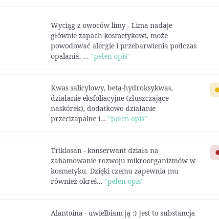
Wyciąg z owoców limy - Lima nadaje
głównie zapach kosmetykowi, może
powodować alergie i przebarwienia podczas
opalania. ...
"pełen opis"
Kwas salicylowy, beta-hydroksykwas,
działanie eksfoliacyjne (złuszczające
naskórek), dodatkowo działanie
przecizapalne i...
"pełen opis"
Triklosan - konserwant działa na
zahamowanie rozwoju mikroorganizmów w
kosmetyku. Dzięki czemu zapewnia mu
również okreś...
"pełen opis"
Alantoina - uwielbiam ją :) Jest to substancja