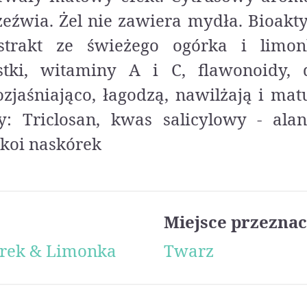
zeźwia. Żel nie zawiera mydła. Bioakt
strakt ze świeżego ogórka i limo
stki, witaminy A i C, flawonoidy, d
ozjaśniająco, łagodzą, nawilżają i ma
y: Triclosan, kwas salicylowy - alan
 koi naskórek
Miejsce przeznac
órek & Limonka
Twarz