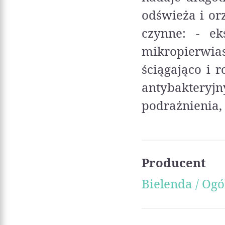
odświeża i or
czynne: - ek
mikropierwia
ściągająco i r
antybakteryjn
podrażnienia,
Producent
Bielenda / Og