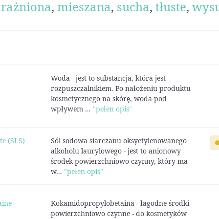
rażniona
,
mieszana
,
sucha
,
tłuste
,
wys
Woda - jest to substancja, która jest
rozpuszczalnikiem. Po nałożeniu produktu
kosmetycznego na skórę, woda pod
wpływem ...
"pełen opis"
te (SLS)
Sól sodowa siarczanu oksyetylenowanego
alkoholu laurylowego - jest to anionowy
środek powierzchniowo czynny, który ma
w...
"pełen opis"
aine
Kokamidopropylobetaina - łagodne środki
powierzchniowo czynne - do kosmetyków