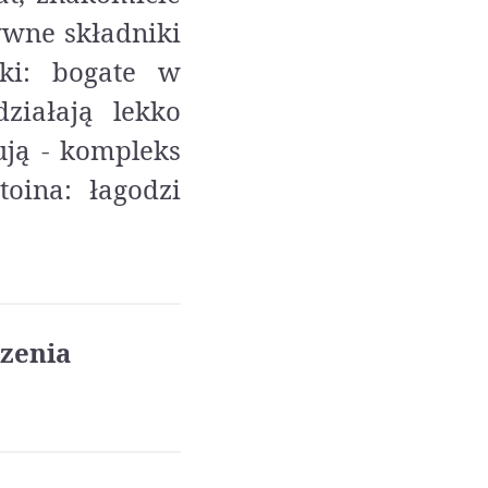
ywne składniki
nki: bogate w
ziałają lekko
tują - kompleks
toina: łagodzi
zenia