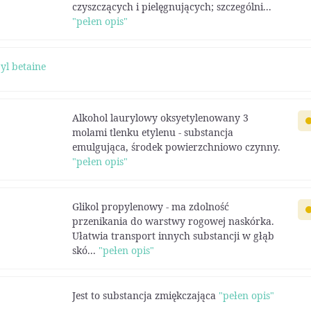
czyszczących i pielęgnujących; szczególni...
"pełen opis"
l betaine
Alkohol laurylowy oksyetylenowany 3
molami tlenku etylenu - substancja
emulgująca, środek powierzchniowo czynny.
"pełen opis"
Glikol propylenowy - ma zdolność
przenikania do warstwy rogowej naskórka.
Ułatwia transport innych substancji w głąb
skó...
"pełen opis"
Jest to substancja zmiękczająca
"pełen opis"