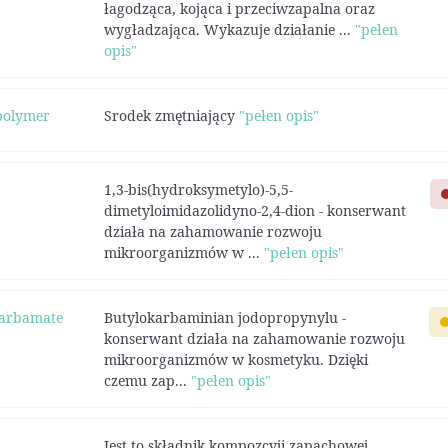
łagodząca, kojąca i przeciwzapalna oraz
wygładzająca. Wykazuje działanie ...
"pełen
opis"
opolymer
Srodek zmętniający
"pełen opis"
1,3-bis(hydroksymetylo)-5,5-
dimetyloimidazolidyno-2,4-dion - konserwant
działa na zahamowanie rozwoju
mikroorganizmów w ...
"pełen opis"
carbamate
Butylokarbaminian jodopropynylu -
konserwant działa na zahamowanie rozwoju
mikroorganizmów w kosmetyku. Dzięki
czemu zap...
"pełen opis"
Jest to składnik kompozcyji zapachowej,