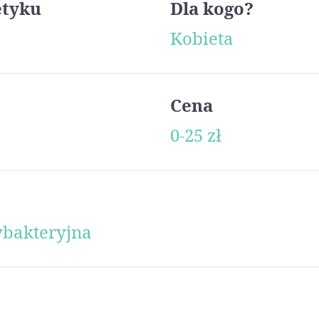
etyku
Dla kogo?
Kobieta
Cena
0-25 zł
ybakteryjna