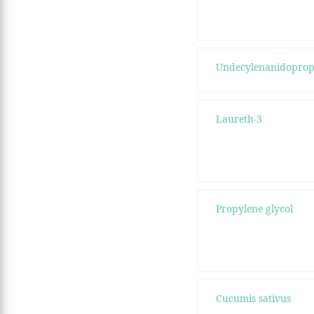
Undecylenanidopropy
Laureth-3
Propylene glycol
Cucumis sativus