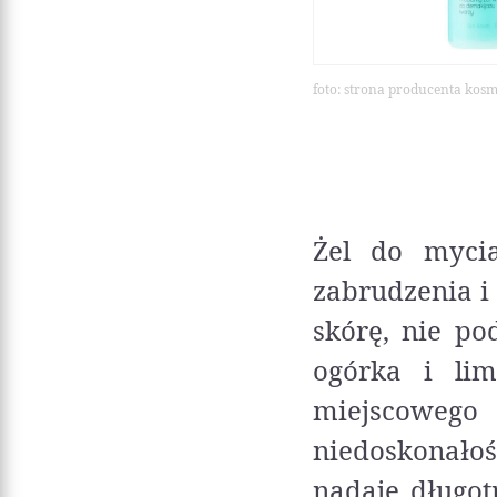
foto: strona producenta kos
Żel do mycia
zabrudzenia i
skórę, nie po
ogórka i lim
miejscowego 
niedoskonało
nadaje długo