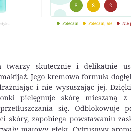
8
8
2
Polecam
Polecam, ale
Nie
metyku
 twarzy skutecznie i delikatnie u
 makijaż. Jego kremowa formuła dogłę
drażniając i nie wysuszając jej. Dzięk
onki pielęgnuje skórę mieszaną z
przetłuszczania się. Odblokowuje p
ści skóry, zapobiega powstawaniu zas
trwały matowy efekt. Cytrusowy aroma