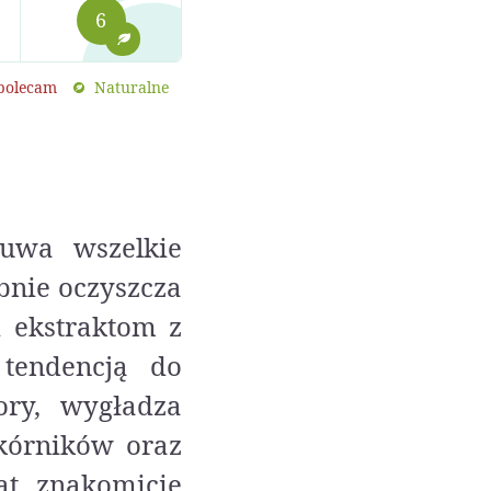
6
 polecam
Naturalne
suwa wszelkie
bnie oczyszcza
i ekstraktom z
 tendencją do
ory, wygładza
kórników oraz
t, znakomicie