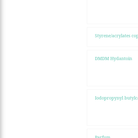
Styrene/acrylates c
DMDM Hydantoin
Iodopropynyl butyl
Parfum