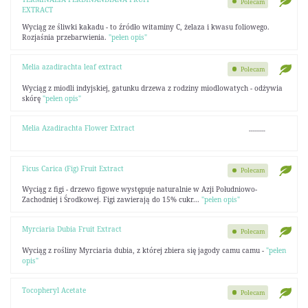
Polecam
EXTRACT
Wyciąg ze śliwki kakadu - to źródło witaminy C, żelaza i kwasu foliowego.
Rozjaśnia przebarwienia.
"pełen opis"
Melia azadirachta leaf extract
Polecam
Wyciąg z miodli indyjskiej, gatunku drzewa z rodziny miodlowatych - odżywia
skórę
"pełen opis"
Melia Azadirachta Flower Extract
--------
Ficus Carica (Fig) Fruit Extract
Polecam
Wyciąg z figi - drzewo figowe występuje naturalnie w Azji Południowo-
Zachodniej i Środkowej. Figi zawierają do 15% cukr...
"pełen opis"
Myrciaria Dubia Fruit Extract
Polecam
Wyciąg z rośliny Myrciaria dubia, z której zbiera się jagody camu camu -
"pełen
opis"
Tocopheryl Acetate
Polecam