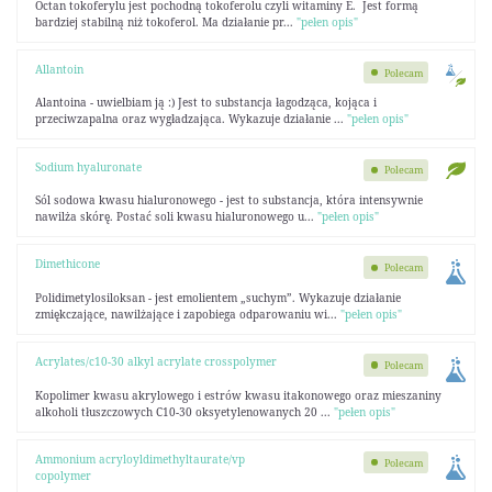
Octan tokoferylu jest pochodną tokoferolu czyli witaminy E. Jest formą
bardziej stabilną niż tokoferol. Ma działanie pr...
"pełen opis"
Allantoin
Polecam
Alantoina - uwielbiam ją :) Jest to substancja łagodząca, kojąca i
przeciwzapalna oraz wygładzająca. Wykazuje działanie ...
"pełen opis"
Sodium hyaluronate
Polecam
Sól sodowa kwasu hialuronowego - jest to substancja, która intensywnie
nawilża skórę. Postać soli kwasu hialuronowego u...
"pełen opis"
Dimethicone
Polecam
Polidimetylosiloksan - jest emolientem „suchym”. Wykazuje działanie
zmiękczające, nawilżające i zapobiega odparowaniu wi...
"pełen opis"
Acrylates/c10-30 alkyl acrylate crosspolymer
Polecam
Kopolimer kwasu akrylowego i estrów kwasu itakonowego oraz mieszaniny
alkoholi tłuszczowych C10-30 oksyetylenowanych 20 ...
"pełen opis"
Ammonium acryloyldimethyltaurate/vp
Polecam
copolymer