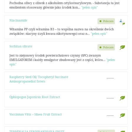
Pochodna oliwy z oliwek z alkoholem cetylostearylowym. - Substancja ta jest
emolientem stosowany głównie jako środek kon...
"pełen opis"
Niacinamide
Polecam
Witamina PP czyli witamina B3 – to wspólna nazwa na określenie dwóch
związków: niacyny (czyli kwasu nikotynowego) oraz n...
"pełen opis"
Sorbitan olivate
Polecam
Jest to niejonowy środek powierzchniowo czynny (SPC) zwanym
EMULGATOREM i każdy emulgator zbudowany jest z części, która...
"pełen
opis"
Raspberry Seed Oil/ Tocopheryl Succinate
--------
Aminopropanediol Esters
Ophiopogon Japonicus Root Extract
--------
Vaccinium Vitis – Idaea Fruit Extract
--------
TERMINALIA FERDINANDIANA FRUIT