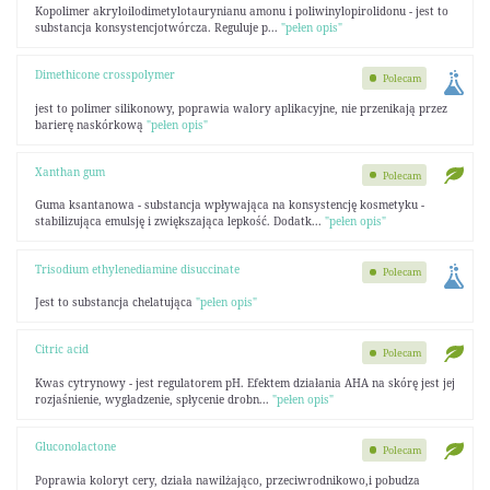
Kopolimer akryloilodimetylotaurynianu amonu i poliwinylopirolidonu - jest to
substancja konsystencjotwórcza. Reguluje p...
"pełen opis"
Dimethicone crosspolymer
Polecam
jest to polimer silikonowy, poprawia walory aplikacyjne, nie przenikają przez
barierę naskórkową
"pełen opis"
Xanthan gum
Polecam
Guma ksantanowa - substancja wpływająca na konsystencję kosmetyku -
stabilizująca emulsję i zwiększająca lepkość. Dodatk...
"pełen opis"
Trisodium ethylenediamine disuccinate
Polecam
Jest to substancja chelatująca
"pełen opis"
Citric acid
Polecam
Kwas cytrynowy - jest regulatorem pH. Efektem działania AHA na skórę jest jej
rozjaśnienie, wygładzenie, spłycenie drobn...
"pełen opis"
Gluconolactone
Polecam
Poprawia koloryt cery, działa nawilżająco, przeciwrodnikowo,i pobudza