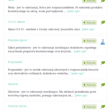
Polecam
Woda - jest to substancja, która jest rozpuszczalnikiem. Po nałożeniu produktu
kosmetycznego na skórę, woda pod wpływem ...
"pełen opis"
C13-15 Alkane
Polecam
Alkan C13-15 - emolient z trzciny cukrowej. Jasnożółta ciecz.
"pełen opis"
Pentylene glycol
Polecam
Glikol pentylenowy - jest to substancja nawilżająca dodatkowo zapobiega
wysychaniu preparatu kosmetycznego oraz krystali...
"pełen opis"
Propanediol
Polecam
Propanediol - jest to nośnik substancji aktywnych i rozpuszczalnik kwasów
oraz ekstraktów roślinnych, dodatkowo wielofun...
"pełen opis"
Glycerin
Polecam
Gliceryna - jest to substancja nawilżająca. Ma zdolność przenikania przez
warstwę rogową naskórka, pomaga substancjom ak...
"pełen opis"
Cetearyl olivate
Polecam