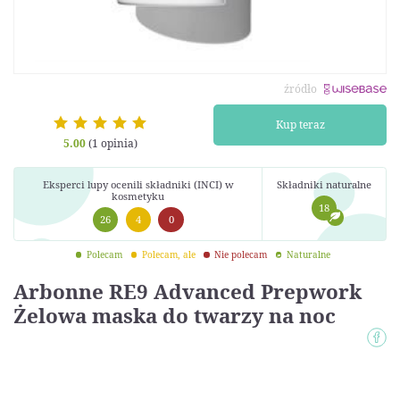
źródło
Kup teraz
5.00
(1 opinia)
Eksperci lupy ocenili składniki (INCI) w
Składniki naturalne
kosmetyku
18
26
4
0
Polecam
Polecam, ale
Nie polecam
Naturalne
Arbonne RE9 Advanced Prepwork
Żelowa maska do twarzy na noc