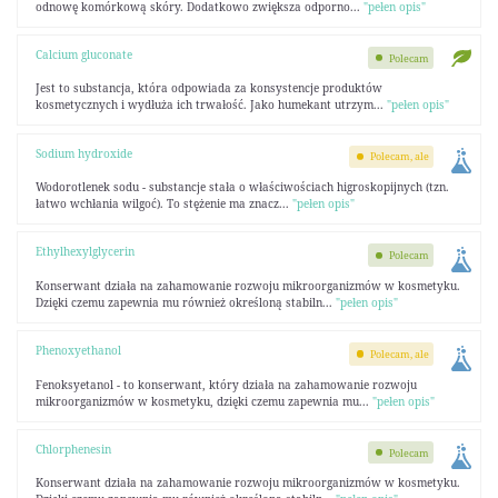
odnowę komórkową skóry. Dodatkowo zwiększa odporno...
"pełen opis"
Calcium gluconate
Polecam
Jest to substancja, która odpowiada za konsystencje produktów
kosmetycznych i wydłuża ich trwałość. Jako humekant utrzym...
"pełen opis"
Sodium hydroxide
Polecam, ale
Wodorotlenek sodu - substancje stała o właściwościach higroskopijnych (tzn.
łatwo wchłania wilgoć). To stężenie ma znacz...
"pełen opis"
Ethylhexylglycerin
Polecam
Konserwant działa na zahamowanie rozwoju mikroorganizmów w kosmetyku.
Dzięki czemu zapewnia mu również określoną stabiln...
"pełen opis"
Phenoxyethanol
Polecam, ale
Fenoksyetanol - to konserwant, który działa na zahamowanie rozwoju
mikroorganizmów w kosmetyku, dzięki czemu zapewnia mu...
"pełen opis"
Chlorphenesin
Polecam
Konserwant działa na zahamowanie rozwoju mikroorganizmów w kosmetyku.