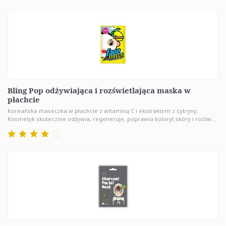
Bling Pop odżywiająca i rozświetlająca maska w
płachcie
Koreańska maseczka w płachcie z witaminą C i ekstraktem z cytryny.
Kosmetyk skutecznie odżywia, regeneruje, poprawia koloryt skóry i rozśw...