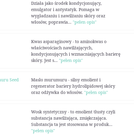
Działa jako środek kondycjonujący,
emulgator i antystatyk. Pomaga w
wygładzaniu i nawilżaniu skóry oraz
włosów, poprawia...
"pełen opis"
Kwas asparaginowy - to aminokwas o
właściwościach nawilżających,
kondycjonujących i wzmacniających barierę
skóry. Jest s...
"pełen opis"
uru Seed
Masło murumuru - silny emolient i
regenerator bariery hydrolipidowej skóry
oraz odżywka do włosów.
"pełen opis"
Wosk syntetyczny - to emolient tłusty czyli
substancja nawilżająca, zmiękczająca.
Substancja ta jest stosowana w pro­duk...
"pełen opis"