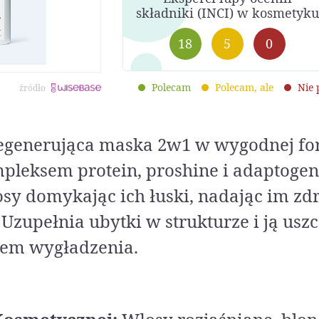
składniki (INCI) w kosmetyku
18
5
0
Polecam
Polecam, ale
Nie
źródło
regenerująca maska 2w1 w wygodnej fo
pleksem protein, proshine i adaptoge
y domykając ich łuski, nadając im zd
 Uzupełnia ubytki w strukturze i ją uszc
tem wygładzenia.