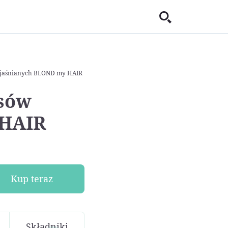
zjaśnianych BLOND my HAIR
sów
 HAIR
Kup teraz
Składniki