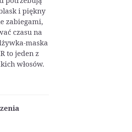
d potrzebują
blask i piękny
ne zabiegami,
wać czasu na
 Odżywka-maska
 to jeden z
akich włosów.
zenia