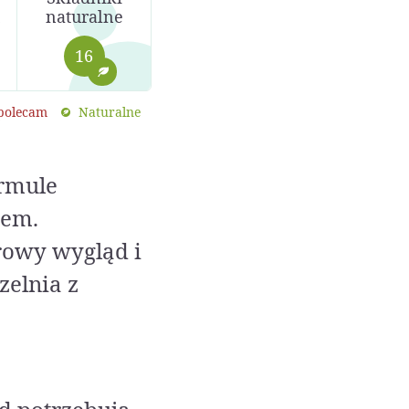
naturalne
16
 polecam
Naturalne
rmule
nem.
rowy wygląd i
zelnia z