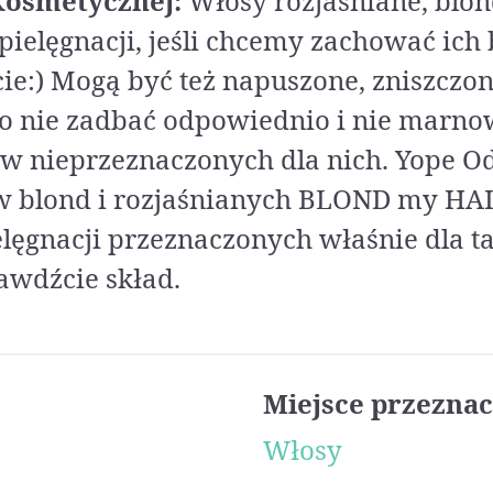
Kosmetycznej:
Włosy rozjaśniane, blon
ielęgnacji, jeśli chcemy zachować ich 
cie:) Mogą być też napuszone, zniszczo
 o nie zadbać odpowiednio i nie marno
ów nieprzeznaczonych dla nich. Yope
 blond i rozjaśnianych BLOND my HAIR
lęgnacji przeznaczonych właśnie dla t
awdźcie skład.
Miejsce przeznac
Włosy