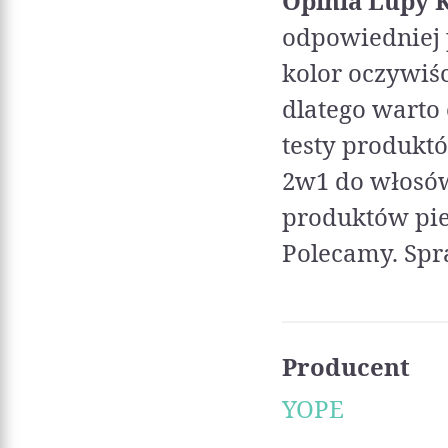
Opinia Lupy 
odpowiedniej p
kolor oczywiś
dlatego warto
testy produkt
2w1 do włosów
produktów pie
Polecamy. Spr
Producent
YOPE