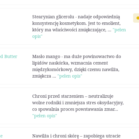
Stearynian glicerolu - nadaje odpowiednią
konsystencję kosmetykom. Jest to emolient,
który ma właściwości zmiękczające, ...
"pełen
opis"
d Butter
Masło mango - ma duże powinowactwo do
lipidów naskórka, wzmacnia cement
międzykomórkowy, dzięki czemu nawilża,
zmiękcza ...
"pełen opis"
Chroni przed starzeniem – neutralizuje
wolne rodniki i zmniejsza stres oksydacyjny,
co spowalnia proces powstawania zmar...
"pełen opis"
te
Nawilża i chroni skórę – zapobiega utracie