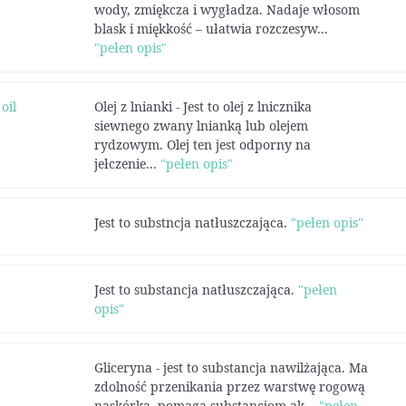
wody, zmiękcza i wygładza. Nadaje włosom
blask i miękkość – ułatwia rozczesyw...
"pełen opis"
oil
Olej z lnianki - Jest to olej z lnicznika
siewnego zwany lnianką lub olejem
rydzowym. Olej ten jest odporny na
jełczenie...
"pełen opis"
Jest to substncja natłuszczająca.
"pełen opis"
Jest to substancja natłuszczająca.
"pełen
opis"
Gliceryna - jest to substancja nawilżająca. Ma
zdolność przenikania przez warstwę rogową
naskórka, pomaga substancjom ak...
"pełen