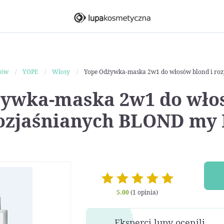
ków
YOPE
Włosy
Yope Odżywka-maska 2w1 do włosów blond i ro
żywka-maska 2w1 do wło
rozjaśnianych BLOND my
5.00
(1 opinia)
Eksperci lupy ocenili