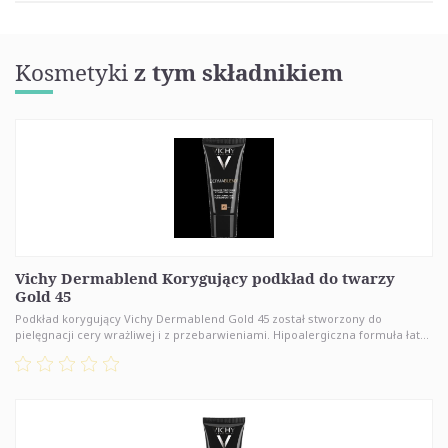
Kosmetyki
z tym składnikiem
Vichy Dermablend Korygujący podkład do twarzy
Gold 45
Podkład korygujący Vichy Dermablend Gold 45 został stworzony do
pielęgnacji cery wrażliwej i z przebarwieniami. Hipoalergiczna formuła łat...