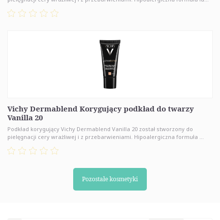
Vichy Dermablend Korygujący podkład do twarzy
Vanilla 20
Podkład korygujący Vichy Dermablend Vanilla 20 został stworzony do
pielęgnacji cery wrażliwej i z przebarwieniami. Hipoalergiczna formuła ...
Pozostałe kosmetyki