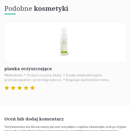
Podobne
kosmetyki
pianka oczyszczająca
Właściwości * Oczyszcza pory skóry. * Działa antybakteryjnie,
przeciwzapalnie i przeciwgrzybiczo. * Reguluje wydzielanie sebu...
Oceń lub dodaj komentarz
Twój komentarz jest dla nas ważny, daj znać wszystkim co sądzisz o kosmetyku, oceń go i wypisz
jego wady i zalety. Ważne! Opinie i komentarze nie są weryfikowane przez administratora.