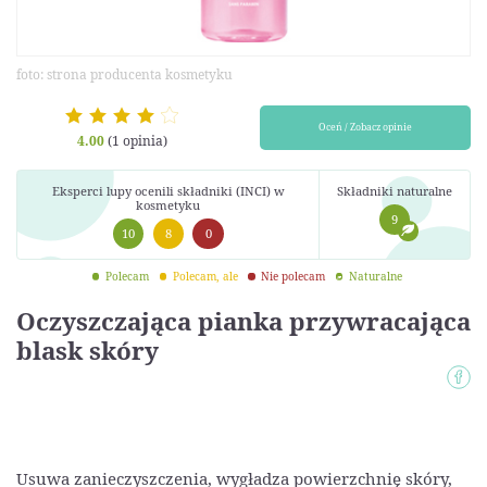
foto: strona producenta kosmetyku
Oceń / Zobacz opinie
4.00
(1 opinia)
Eksperci lupy ocenili składniki (INCI) w
Składniki naturalne
kosmetyku
9
10
8
0
Polecam
Polecam, ale
Nie polecam
Naturalne
Oczyszczająca pianka przywracająca
blask skóry
Usuwa zanieczyszczenia, wygładza powierzchnię skóry,