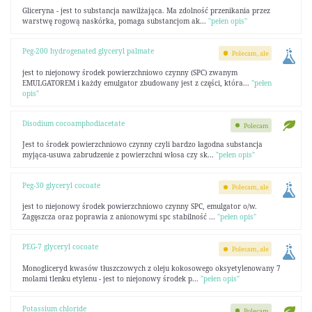
Gliceryna - jest to substancja nawilżająca. Ma zdolność przenikania przez
warstwę rogową naskórka, pomaga substancjom ak...
"pełen opis"
Peg-200 hydrogenated glyceryl palmate
Polecam, ale
jest to niejonowy środek powierzchniowo czynny (SPC) zwanym
EMULGATOREM i każdy emulgator zbudowany jest z części, która...
"pełen
opis"
Disodium cocoamphodiacetate
Polecam
Jest to środek powierzchniowo czynny czyli bardzo łagodna substancja
myjąca-usuwa zabrudzenie z powierzchni włosa czy sk...
"pełen opis"
Peg-30 glyceryl cocoate
Polecam, ale
jest to niejonowy środek powierzchniowo czynny SPC, emulgator o/w.
Zagęszcza oraz poprawia z anionowymi spc stabilność ...
"pełen opis"
PEG-7 glyceryl cocoate
Polecam, ale
Monogliceryd kwasów tłuszczowych z oleju kokosowego oksyetylenowany 7
molami tlenku etylenu - jest to niejonowy środek p...
"pełen opis"
Potassium chloride
Polecam