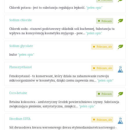
Chlorek potasu - jest to substancja regulująca lepkość.
"pełen opis"
Sodium chloride
Polecam
Chlorek sodu - stanowi podstawowy składnik soli kuchennej, Substancja ta
wpływa na konsystencję kosmetyku myjącego - pow...
"pełen opis"
Sodium glycolate
Polecam, ale
bufor
"pełen opis"
Phenoxyethanol
Polecam, ale
Fenoksyetanol - to konserwant, który działa na zahamowanie rozwoju
mikroorganizmów w kosmetyku, dzięki czemu zapewnia mu...
"pełen opis"
Coco-betaine
Polecam
Betaina kokosowa - amfoteryczny środek powierzchniowo czynny. Substancja
zwiększająca pienienie, antystatyczna, zmiękcz...
"pełen opis"
Disodium EDTA
Polecam, ale
Sól dwusodowa kwasu wersenowego (kwau etylenodiaminotetraoctowego) -