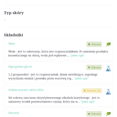
Typ skóry
-
Składniki
Aqua
Polecam
Woda - jest to substancja, która jest rozpuszczalnikiem. Po nałożeniu produktu
kosmetycznego na skórę, woda pod wpływem ...
"pełen opis"
Dipropylene glycol
Polecam
1,2-propanodiol - jest to rozpuszczalnik, działa nawilżająco, zapobiega
wysychaniu emulsji i przenika przez warstwę rog...
"pełen opis"
Sodium laureth sulfate (SLS)
Polecam, ale
Sól sodowa siarczanu oksyetylenowanego alkoholu laurylowego - jest to
anionowy środek powierzchniowo czynny, który ma w...
"pełen opis"
Glycerin
Polecam