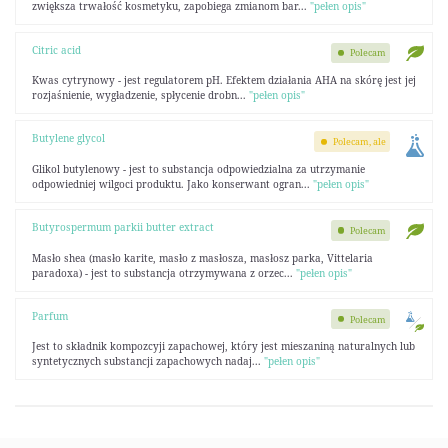
zwiększa trwałość kosmetyku, zapobiega zmianom bar...
"pełen opis"
Citric acid
Polecam
Kwas cytrynowy - jest regulatorem pH. Efektem działania AHA na skórę jest jej
rozjaśnienie, wygładzenie, spłycenie drobn...
"pełen opis"
Butylene glycol
Polecam, ale
Glikol butylenowy - jest to substancja odpowiedzialna za utrzymanie
odpowiedniej wilgoci produktu. Jako konserwant ogran...
"pełen opis"
Butyrospermum parkii butter extract
Polecam
Masło shea (masło karite, masło z masłosza, masłosz parka, Vittelaria
paradoxa) - jest to substancja otrzymywana z orzec...
"pełen opis"
Parfum
Polecam
Jest to składnik kompozcyji zapachowej, który jest mieszaniną naturalnych lub
syntetycznych substancji zapachowych nadaj...
"pełen opis"