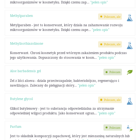
mikroorganizmów w kosmetyku. Dzięki czemu zap...
"pełen opis"
Methylparaben
Polecam, ale
Metylparaben - jest to konserwant, który działa na zahamowanie rozwoju
mikroorganizmów w kosmetyku. Dzięki czemu zape...
"pełen opis"
Methylisothiazolinone
Polecam, ale
Konserwant. Chroni kosmetyk przed wtórnym zakażeniem produktu podczas
jego użytkowania. Dopuszczony do stosowania w kosm...
"pełen opis"
Aloe barbadensis gel
Polecam
Żel z liści aloesu - działa przeciwzapalnie, bakteriobójczo, regenerująco i
nawilżająco. Zalecany do pielęgnacji skóry...
"pełen opis"
Butylene glycol
Polecam, ale
Glikol butylenowy - jest to substancja odpowiedzialna za utrzymanie
odpowiedniej wilgoci produktu. Jako konserwant ogran...
"pełen opis"
Parfum
Polecam
Jest to składnik kompozcyji zapachowej, który jest mieszaniną naturalnych lub