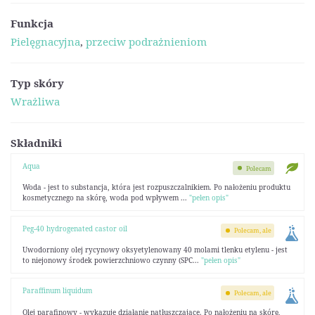
Funkcja
Pielęgnacyjna
,
przeciw podrażnieniom
Typ skóry
Wrażliwa
Składniki
Aqua
Polecam
Woda - jest to substancja, która jest rozpuszczalnikiem. Po nałożeniu produktu
kosmetycznego na skórę, woda pod wpływem ...
"pełen opis"
Peg-40 hydrogenated castor oil
Polecam, ale
Uwodorniony olej rycynowy oksyetylenowany 40 molami tlenku etylenu - jest
to niejonowy środek powierzchniowo czynny (SPC...
"pełen opis"
Paraffinum liquidum
Polecam, ale
Olej parafinowy - wykazuje działanie natłuszczajace. Po nałożeniu na skórę,