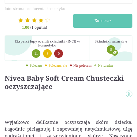
foto: strona producenta kosmetyku
Kup teraz
4.00
(1 opinia)
Eksperci lupy ocenili składniki (INCI) w
Składniki naturalne
kosmetyku
8
11
8
0
Polecam
Polecam, ale
Nie polecam
Naturalne
Nivea Baby Soft Cream Chusteczki
oczyszczające
Wyjątkowo delikatnie oczyszczają skórę dziecka.
Łagodnie pielęgnują i zapewniają natychmiastową ulgę
podrażnionej i zaczerwienionej skórze. Nasączone