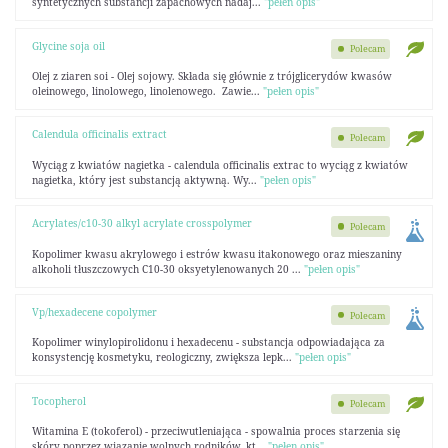
syntetycznych substancji zapachowych nadaj...
"pełen opis"
Glycine soja oil
Polecam
Olej z ziaren soi - Olej sojowy. Składa się głównie z trójglicerydów kwasów
oleinowego, linolowego, linolenowego. Zawie...
"pełen opis"
Calendula officinalis extract
Polecam
Wyciąg z kwiatów nagietka - calendula officinalis extrac to wyciąg z kwiatów
nagietka, który jest substancją aktywną. Wy...
"pełen opis"
Acrylates/c10-30 alkyl acrylate crosspolymer
Polecam
Kopolimer kwasu akrylowego i estrów kwasu itakonowego oraz mieszaniny
alkoholi tłuszczowych C10-30 oksyetylenowanych 20 ...
"pełen opis"
Vp/hexadecene copolymer
Polecam
Kopolimer winylopirolidonu i hexadecenu - substancja odpowiadająca za
konsystencję kosmetyku, reologiczny, zwiększa lepk...
"pełen opis"
Tocopherol
Polecam
Witamina E (tokoferol) - przeciwutleniająca - spowalnia proces starzenia się
skóry poprzez wiązanie wolnych rodników, kt...
"pełen opis"