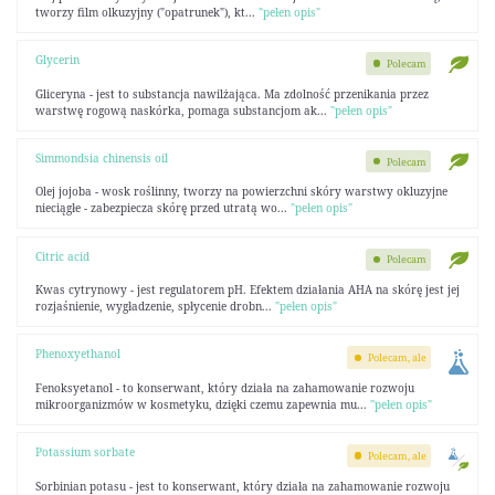
tworzy film olkuzyjny ("opatrunek"), kt...
"pełen opis"
Glycerin
Polecam
Gliceryna - jest to substancja nawilżająca. Ma zdolność przenikania przez
warstwę rogową naskórka, pomaga substancjom ak...
"pełen opis"
Simmondsia chinensis oil
Polecam
Olej jojoba - wosk roślinny, tworzy na powierzchni skóry warstwy okluzyjne
nieciągłe - zabezpiecza skórę przed utratą wo...
"pełen opis"
Citric acid
Polecam
Kwas cytrynowy - jest regulatorem pH. Efektem działania AHA na skórę jest jej
rozjaśnienie, wygładzenie, spłycenie drobn...
"pełen opis"
Phenoxyethanol
Polecam, ale
Fenoksyetanol - to konserwant, który działa na zahamowanie rozwoju
mikroorganizmów w kosmetyku, dzięki czemu zapewnia mu...
"pełen opis"
Potassium sorbate
Polecam, ale
Sorbinian potasu - jest to konserwant, który działa na zahamowanie rozwoju