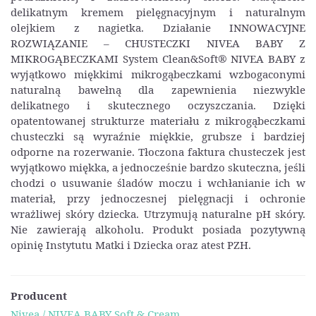
delikatnym kremem pielęgnacyjnym i naturalnym
olejkiem z nagietka. Działanie INNOWACYJNE
ROZWIĄZANIE – CHUSTECZKI NIVEA BABY Z
MIKROGĄBECZKAMI System Clean&Soft® NIVEA BABY z
wyjątkowo miękkimi mikrogąbeczkami wzbogaconymi
naturalną bawełną dla zapewnienia niezwykle
delikatnego i skutecznego oczyszczania. Dzięki
opatentowanej strukturze materiału z mikrogąbeczkami
chusteczki są wyraźnie miękkie, grubsze i bardziej
odporne na rozerwanie. Tłoczona faktura chusteczek jest
wyjątkowo miękka, a jednocześnie bardzo skuteczna, jeśli
chodzi o usuwanie śladów moczu i wchłanianie ich w
materiał, przy jednoczesnej pielęgnacji i ochronie
wrażliwej skóry dziecka. Utrzymują naturalne pH skóry.
Nie zawierają alkoholu. Produkt posiada pozytywną
opinię Instytutu Matki i Dziecka oraz atest PZH.
Producent
Nivea / NIVEA BABY Soft & Cream