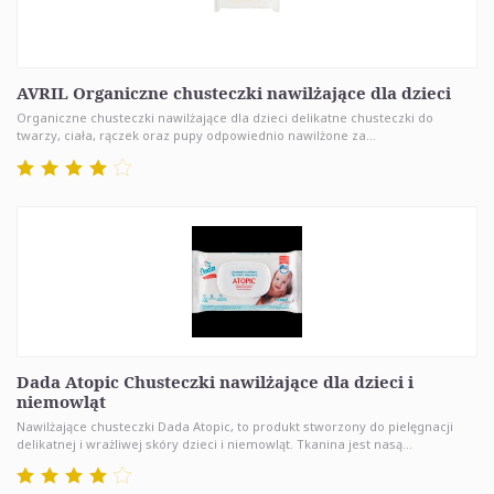
AVRIL Organiczne chusteczki nawilżające dla dzieci
Organiczne chusteczki nawilżające dla dzieci delikatne chusteczki do
twarzy, ciała, rączek oraz pupy odpowiednio nawilżone za...
Dada Atopic Chusteczki nawilżające dla dzieci i
niemowląt
Nawilżające chusteczki Dada Atopic, to produkt stworzony do pielęgnacji
delikatnej i wrażliwej skóry dzieci i niemowląt. Tkanina jest nasą...