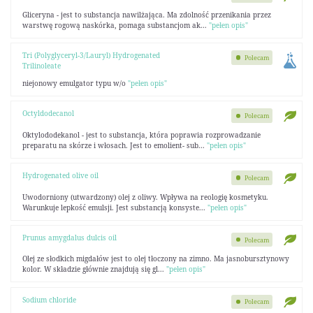
Gliceryna - jest to substancja nawilżająca. Ma zdolność przenikania przez
warstwę rogową naskórka, pomaga substancjom ak...
"pełen opis"
Tri (Polyglyceryl-3/Lauryl) Hydrogenated
Polecam
Trilinoleate
niejonowy emulgator typu w/o
"pełen opis"
Octyldodecanol
Polecam
Oktylododekanol - jest to substancja, która poprawia rozprowadzanie
preparatu na skórze i włosach. Jest to emolient- sub...
"pełen opis"
Hydrogenated olive oil
Polecam
Uwodorniony (utwardzony) olej z oliwy. Wpływa na reologię kosmetyku.
Warunkuje lepkość emulsji. Jest substancją konsyste...
"pełen opis"
Prunus amygdalus dulcis oil
Polecam
Olej ze słodkich migdałów jest to olej tłoczony na zimno. Ma jasnobursztynowy
kolor. W składzie głównie znajdują się gl...
"pełen opis"
Sodium chloride
Polecam