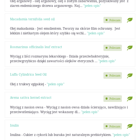
Olej arganowy - olej arganowy, olej o żółtym zabarwieniu, pozyskiwany jest z
ziaren endemicznego drzewa arganowego. Naj...
"pełen opis"
Macadamia ternifolia seed oil
Polecam
Olej makadamia - Jest emolientem. Tworzy na skórze film ochronny. Jest
lekkim i nietłustym olejem który szybko się wchł...
"pełen opis"
Rosmarinus officinalis leaf extract
Polecam
Wyciąg z liści rozmarynu lekarskiego - Działa przeciwbakteryjnie,
przeciwgrzybiczo dzięki zawartości olejków eterycznch ...
"pełen opis"
Luffa Cylindrica Seed Oil
Polecam
Olej z trukwy egipskiej -
"pełen opis"
Avena sativa kernel extract
Polecam
Wyciąg z nasion owsa - Wyciąg z nasion owsa działa ścierająco, nawilżająco i
przeciwutleniająco. Wyciąg jest wskazany dl...
"pełen opis"
Inulin
Polecam
Inulina - Cukier z cykorii lub buraka jest naturalnym prebiotykiem.
"pełen opis"