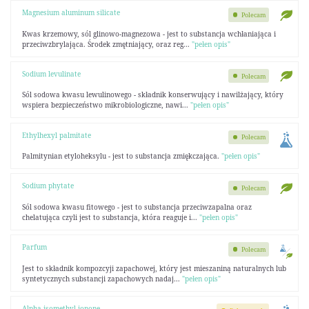
Magnesium aluminum silicate
Polecam
Kwas krzemowy, sól glinowo-magnezowa - jest to substancja wchłaniająca i
przeciwzbrylająca. Środek zmętniający, oraz reg...
"pełen opis"
Sodium levulinate
Polecam
Sól sodowa kwasu lewulinowego - składnik konserwujący i nawilżający, który
wspiera bezpieczeństwo mikrobiologiczne, nawi...
"pełen opis"
Ethylhexyl palmitate
Polecam
Palmitynian etyloheksylu - jest to substancja zmiękczająca.
"pełen opis"
Sodium phytate
Polecam
Sól sodowa kwasu fitowego - jest to substancja przeciwzapalna oraz
chelatująca czyli jest to substancja, która reaguje i...
"pełen opis"
Parfum
Polecam
Jest to składnik kompozcyji zapachowej, który jest mieszaniną naturalnych lub
syntetycznych substancji zapachowych nadaj...
"pełen opis"
Alpha-isomethyl ionone