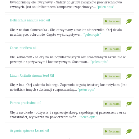
Uwodorniony olej rycynowy - Należy do grupy związków powierzchniowo
czynnych. Jest solubilizatorem kompozycji zapachowyc...
"pełen opis"
Helianthus annuus seed oil
Polecam
Olej z nasion słonecznika - Olej otrzymany z nasion słonecznika. Olej działa
nawilżająco, ochronnie. Często wykorzystywa...
"pełen opis"
Cocos nucifera oil
Polecam
Olej kokosowy - należy na najpopularniejszych olei stosowanych aktualnie w
przemyśle spożywczym i kosmetycznym. Stosowan...
"pełen opis"
Linum Usitatissimum Seed Oil
Polecam
Olej z lnu - Olej z siemia lnianego. Zapewnia bogatą teksturę kosmetykom. Jest
nośnikiem innych substancji rozpuszczalny...
"pełen opis"
Persea gratissima oil
Polecam
Olej z awokado - odżywia i regeneruje skórę, zapobiega jej przesuszeniu oraz
szorstkości, wytwarza na powierzchni skór...
"pełen opis"
Argania spinosa kernel oil
Polecam