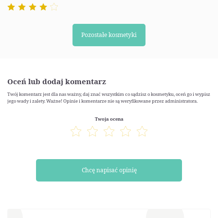
Pozostałe kosmetyki
Oceń lub dodaj komentarz
Twój komentarz jest dla nas ważny, daj znać wszystkim co sądzisz o kosmetyku, oceń go i wypisz
jego wady i zalety. Ważne! Opinie i komentarze nie są weryfikowane przez administratora.
Twoja ocena
Chcę napisać opinię