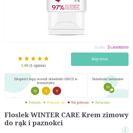
źródło
Kup teraz
5.00
(1 opinia)
Eksperci lupy ocenili składniki (INCI) w
Składniki naturalne
kosmetyku
34
36
4
0
Polecam
Polecam, ale
Nie polecam
Naturalne
Floslek WINTER CARE Krem zimowy
do rąk i paznokci