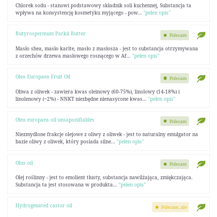
Chlorek sodu - stanowi podstawowy składnik soli kuchennej, Substancja ta
wpływa na konsystencję kosmetyku myjącego - pow...
"pełen opis"
Butyrospermum Parkii Butter
Polecam
Masło shea, masło karite, masło z masłosza - jest to substancja otrzymywana
z orzechów drzewa masłowego rosnącego w Af...
"pełen opis"
Olea Europaea Fruit Oil
Polecam
Oliwa z oliwek - zawiera kwas oleinowy (60-75%), linolowy (14-18%) i
linolenowy (~2%) - NNKT niezbędne nienasycone kwas...
"pełen opis"
Olea europaea oil unsaponifiables
Polecam
Niezmydlone frakcje olejowe z oliwy z oliwek - jest to naturalny emulgator na
bazie oliwy z oliwek, który posiada silne...
"pełen opis"
Olus oil
Polecam
Olej roślinny - jest to emolient tłusty, substancja nawilżająca, zmiękczająca.
Substancja ta jest stosowana w pro­dukta...
"pełen opis"
Hydrogenated castor oil
Polecam, ale