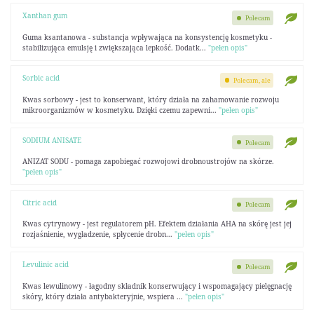
Xanthan gum
Polecam
Guma ksantanowa - substancja wpływająca na konsystencję kosmetyku -
stabilizująca emulsję i zwiększająca lepkość. Dodatk...
"pełen opis"
Sorbic acid
Polecam, ale
Kwas sorbowy - jest to konserwant, który działa na zahamowanie rozwoju
mikroorganizmów w kosmetyku. Dzięki czemu zapewni...
"pełen opis"
SODIUM ANISATE
Polecam
ANIZAT SODU - pomaga zapobiegać rozwojowi drobnoustrojów na skórze.
"pełen opis"
Citric acid
Polecam
Kwas cytrynowy - jest regulatorem pH. Efektem działania AHA na skórę jest jej
rozjaśnienie, wygładzenie, spłycenie drobn...
"pełen opis"
Levulinic acid
Polecam
Kwas lewulinowy - łagodny składnik konserwujący i wspomagający pielęgnację
skóry, który działa antybakteryjnie, wspiera ...
"pełen opis"