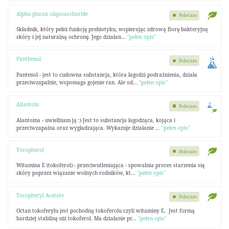
Alpha-glucan oligosaccharide
Polecam
Składnik, który pełni funkcję prebiotyku, wspierając zdrową florę bakteryjną
skóry i jej naturalną ochronę. Jego działan...
"pełen opis"
Panthenol
Polecam
Pantenol - jest to cudowna substancja, która łagodzi podrażnienia, działa
przeciwzapalnie, wspomaga gojenie ran. Ale od...
"pełen opis"
Allantoin
Polecam
Alantoina - uwielbiam ją :) Jest to substancja łagodząca, kojąca i
przeciwzapalna oraz wygładzająca. Wykazuje działanie ...
"pełen opis"
Tocopherol
Polecam
Witamina E (tokoferol) - przeciwutleniająca - spowalnia proces starzenia się
skóry poprzez wiązanie wolnych rodników, kt...
"pełen opis"
Tocopheryl Acetate
Polecam
Octan tokoferylu jest pochodną tokoferolu czyli witaminy E. Jest formą
bardziej stabilną niż tokoferol. Ma działanie pr...
"pełen opis"