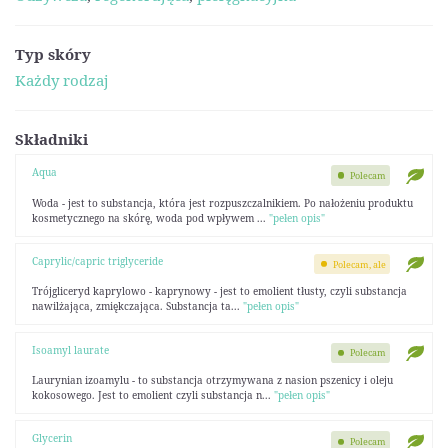
Typ skóry
Każdy rodzaj
Składniki
Aqua
Polecam
Woda - jest to substancja, która jest rozpuszczalnikiem. Po nałożeniu produktu
kosmetycznego na skórę, woda pod wpływem ...
"pełen opis"
Caprylic/capric triglyceride
Polecam, ale
Trójgliceryd kaprylowo - kaprynowy - jest to emolient tłusty, czyli substancja
nawilżająca, zmiękczająca. Substancja ta...
"pełen opis"
Isoamyl laurate
Polecam
Laurynian izoamylu - to substancja otrzymywana z nasion pszenicy i oleju
kokosowego. Jest to emolient czyli substancja n...
"pełen opis"
Glycerin
Polecam