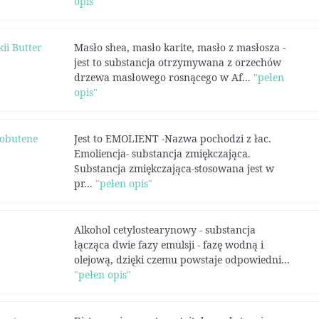
opis"
ii Butter
Masło shea, masło karite, masło z masłosza -
jest to substancja otrzymywana z orzechów
drzewa masłowego rosnącego w Af...
"pełen
opis"
sobutene
Jest to EMOLIENT -Nazwa pochodzi z łac.
Emoliencja- substancja zmiękczająca.
Substancja zmiękczająca-stosowana jest w
pr...
"pełen opis"
Alkohol cetylostearynowy - substancja
łącząca dwie fazy emulsji - fazę wodną i
olejową, dzięki czemu powstaje odpowiedni...
"pełen opis"