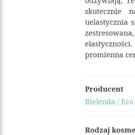
odżywiają, re
skutecznie n
uelastycznia 
zestresowan
elastyczności
promienna cer
Producent
Bielenda / Eco
Rodzaj kosm