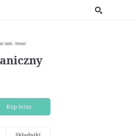
'Anti - Stress'
ganiczny
Kup teraz
Składniki