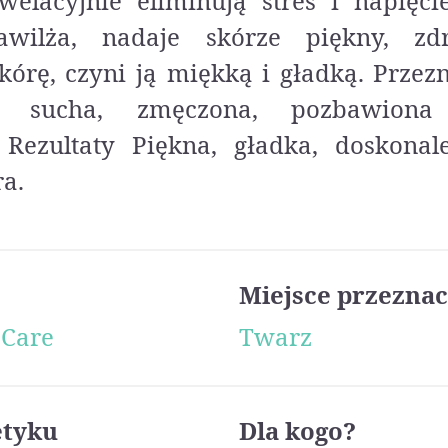
welacyjnie eliminują stres i napięc
awilża, nadaje skórze piękny, zd
skórę, czyni ją miękką i gładką. Przez
a, sucha, zmęczona, pozbawiona
. Rezultaty Piękna, gładka, doskona
a.
Miejsce przeznac
 Care
Twarz
etyku
Dla kogo?