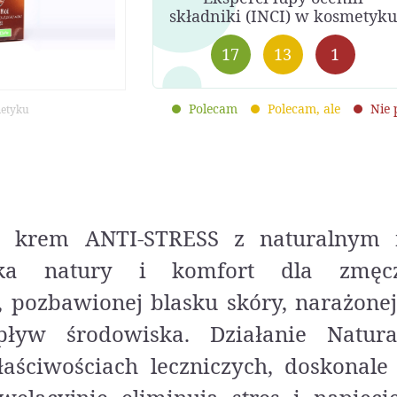
składniki (INCI) w kosmetyku
17
13
1
Polecam
Polecam, ale
Nie
metyku
y krem ANTI-STRESS z naturalnym 
a natury i komfort dla zmęczo
, pozbawionej blasku skóry, narażone
ływ środowiska. Działanie Natura
aściwościach leczniczych, doskonale