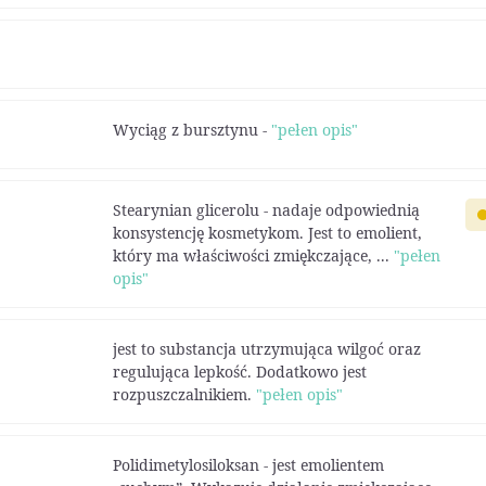
Wyciąg z bursztynu -
"pełen opis"
Stearynian glicerolu - nadaje odpowiednią
konsystencję kosmetykom. Jest to emolient,
który ma właściwości zmiękczające, ...
"pełen
opis"
jest to substancja utrzymująca wilgoć oraz
regulująca lepkość. Dodatkowo jest
rozpuszczalnikiem.
"pełen opis"
Polidimetylosiloksan - jest emolientem