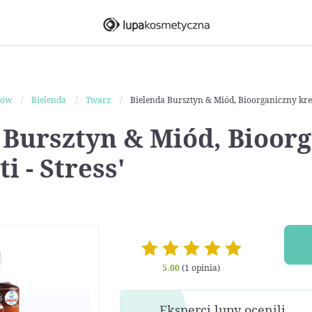
ków
Bielenda
Twarz
Bielenda Bursztyn & Miód, Bioorganiczny krem 
 Bursztyn & Miód, Bioor
i - Stress'
5.00
(1 opinia)
Eksperci lupy ocenili