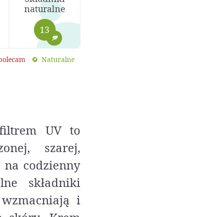
naturalne
13
 polecam
Naturalne
filtrem UV to
nej, szarej,
j na codzienny
lne składniki
 wzmacniają i