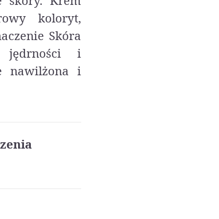
ie skóry. Krem
rowy koloryt,
naczenie Skóra
 jędrności i
le nawilżona i
zenia