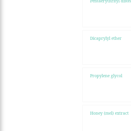
Pentaerythrityl diste
Dicaprylyl ether
Propylene glycol
Honey (mel) extract