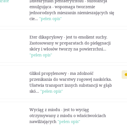
arate
Distearynian pentaerytritolu - substancja
emulgująca - wspomaga tworzenie
jednorodnych mieszanin niemieszających się
cie...
"pełen opis"
Eter dikaprylowy - jest to emolient suchy.
Zastosowany w preparatach do pielęgnacji
skóry i włosów tworzy na powierzchni...
"pełen opis"
Glikol propylenowy - ma zdolność
przenikania do warstwy rogowej naskórka.
Ułatwia transport innych substancji w głąb
skó...
"pełen opis"
Wyciąg z miodu - jest to wyciąg
otrzymywany z miodu o właściwościach
nawilżających
"pełen opis"