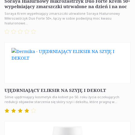
Soraya Hialurnowy mikrozastrzyk Duo Forte Krem 50+
wypełniający zmarszczki utrwalone na dzień i na noc
Soraya Krem wypełniający zmarszczki utrwalone Soraya Hialuronowy
Mikrozastrzyk Duo Forte 50+, łączy w sobie podwójną moc kwasu
hialuronowe...
UJĘDRNIAJĄCY ELIKSIR NA SZYJĘ I DEKOLT
Silnie ujędrniający kosmetyk dla kobiet po 50. roku życia oczekujących
redukcji objawów starzenia się skóry szyi i dekoltu, które pragną w...