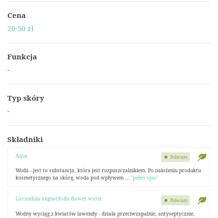
Cena
26-50 zł
Funkcja
-
Typ skóry
-
Składniki
Aqua
Polecam
Woda - jest to substancja, która jest rozpuszczalnikiem. Po nałożeniu produktu
kosmetycznego na skórę, woda pod wpływem ...
"pełen opis"
Lavandula angustifolia flower water
Polecam
Wodny wyciąg z kwiatów lawendy - działa przeciwzapalnie, antyseptycznie,