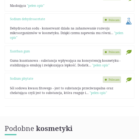
Maskująca
"pełen opis"
Sodium dehydroacetate
Polecam
Dehydrooctan sodu - konserwant działa na zahamowanie rozwoju
mikroorganizmów w kosmetyku. Dzięki czemu zapewnia mu równi...
"pełen
opis"
Xanthan gum
Polecam
Guma ksantanowa - substancja wpływająca na konsystencję kosmetyku -
stabilizująca emulsję i zwiększająca lepkość. Dodatk...
"pełen opis"
Sodium phytate
Polecam
Sól sodowa kwasu fitowego - jest to substancja przeciwzapalna oraz
chelatująca czyli jest to substancja, która reaguje i...
"pełen opis"
Podobne
kosmetyki