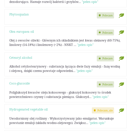
dezodorująco. Hamuje rozwój bakterii i grzybów...
"pełen opis"
Phytosqualan
Polecam
Olea europaea oil
Polecam
Olej z owoców oliwki - Głównym ich składnikiem jest kwas oleinowy (60-75%),
linolowy (14-18%) i linolenowy (~2%) - NNKT ...
"pełen opis"
Cetearyl alcohol
Polecam
Alkohol cetylostearynowy - substancja łącząca dwie fazy emulsji - fazę wodną
i olejową, dzięki czemu powstaje odpowiedni...
"pełen opis"
Coco-glucoside
Polecam
Poliglukozyd kwasów oleju kokosowego - glukozyd kokosowy to środek
powierzchniowo czynny i substancja pieniąca. Glukozyd...
"pełen opis"
Hydrogenated vegetable oil
Polecam, ale
Uwodorniony olej roślinny - Wykorzystywany jako emulgator. Warunkuje
powstanie emulsji (układu wodno-olejowego). Zwiększ...
"pełen opis"