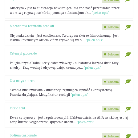
Gliceryna - jest to substancja nawilżająca. Ma zdolność przenikania przez
warstwę rogową naskórka, pomaga substancjom ak...
"pełen opis"
Macadamia ternifolia seed oil
Polecam
Olej makadamia - Jest emolientem. Tworzy na skórze film ochronny. Jest
lekkim i nietłustym olejem który szybko się wchł...
"pełen opis"
Cetearyl glucoside
Polecam
Poliglukozyd alkoholu cetylostearylowego - substancja łacząca dwie fazy
emulsji - fazę wodną i olejową, dzięki czemu po...
"pełen opis"
Zea mays starch
Polecam
Skrobia kukurydziana - substancja regulująca lepkość i konsystencję.
Przeciwzbrylająca. Modyfikator reologii
"pełen opis"
Citric acid
Polecam
Kwas cytrynowy - jest regulatorem pH. Efektem działania AHA na skórę jest jej
rozjaśnienie, wygładzenie, spłycenie drobn...
"pełen opis"
Sodium carbonate
Polecam