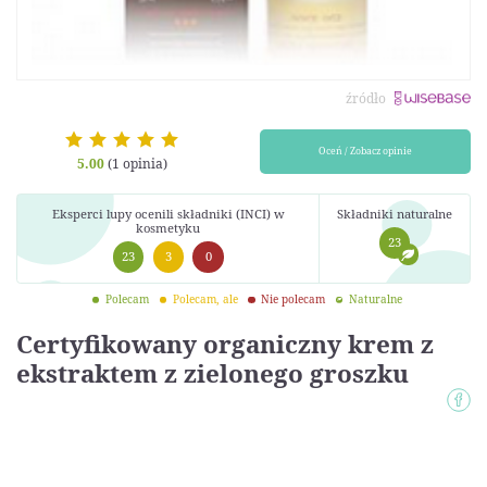
źródło
Oceń / Zobacz opinie
5.00
(1 opinia)
Eksperci lupy ocenili składniki (INCI) w
Składniki naturalne
kosmetyku
23
23
3
0
Polecam
Polecam, ale
Nie polecam
Naturalne
Certyfikowany organiczny krem z
ekstraktem z zielonego groszku