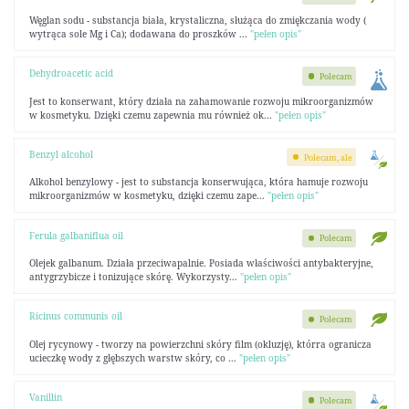
Węglan sodu - substancja biała, krystaliczna, służąca do zmiękczania wody (
wytrąca sole Mg i Ca); dodawana do proszków ...
"pełen opis"
Dehydroacetic acid
Polecam
Jest to konserwant, który działa na zahamowanie rozwoju mikroorganizmów
w kosmetyku. Dzięki czemu zapewnia mu również ok...
"pełen opis"
Benzyl alcohol
Polecam, ale
Alkohol benzylowy - jest to substancja konserwująca, która hamuje rozwoju
mikroorganizmów w kosmetyku, dzięki czemu zape...
"pełen opis"
Ferula galbaniflua oil
Polecam
Olejek galbanum. Działa przeciwapalnie. Posiada właściwości antybakteryjne,
antygrzybicze i tonizujące skórę. Wykorzysty...
"pełen opis"
Ricinus communis oil
Polecam
Olej rycynowy - tworzy na powierzchni skóry film (okluzję), którra ogranicza
ucieczkę wody z głębszych warstw skóry, co ...
"pełen opis"
Vanillin
Polecam