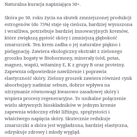
Naturalna kuracja napiniająca 50+.
Skóra po 50. roku życia na skutek zmniejszonej produkcji
estrogenów (do 75%) staje się cieńsza, bardziej wysuszona
i wrażliwa, potrzebuje bardziej innowacyjnych kremów,
które zwiększą gęstość skóry i zmniejszą głębokość
zmarszczek. Ten krem zadba o jej naturalne piękno i
pielęgnację. Zawiera ekologiczny ekstrakt z zielonego
groszku bogaty w fitohormony, minerały (sód, potas,
magnez, wapń), witaminy E, K z grupy B oraz proteiny.
Zapewnia odpowiednie nawilżenie i poprawia
elastyczność skóry. Zielony groszek zawiera również cynk
absorbujący nadmiar sebum, dobrze wpływa na
utrzymanie równowagi kwasowo-zasadowej skóry i
wspiera procesy regeneracyjne. To unikalne połączenie
wielu aktywnych bioskładników w jednym kremie
zapewnia widoczny efekt liftingu, sprężystości i
właściwego napięcia skóry. Skutecznie redukuje
zmarszczki a skóra jest wygładzona, bardziej elastyczna,
odzyskuje zdrowy i młody wygląd.