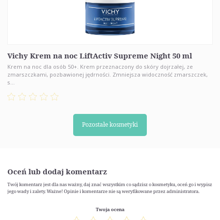
Vichy Krem na noc LiftActiv Supreme Night 50 ml
Krem na noc dla osób 50+. Krem przeznaczony do skóry dojrzałej, ze
zmarszczkami, pozbawionej jędrności. Zmniejsza widoczność zmarszczek,
s...
Pozostałe kosmetyki
Oceń lub dodaj komentarz
Twój komentarz jest dla nas ważny, daj znać wszystkim co sądzisz o kosmetyku, oceń go i wypisz
jego wady i zalety. Ważne! Opinie i komentarze nie są weryfikowane przez administratora.
Twoja ocena