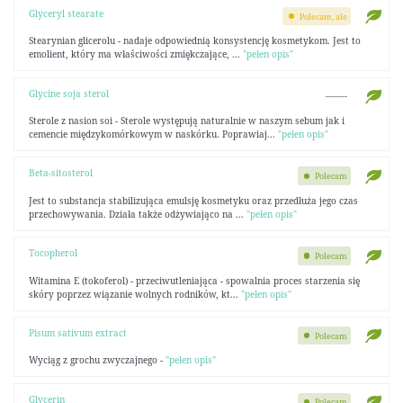
Glyceryl stearate
Polecam, ale
Stearynian glicerolu - nadaje odpowiednią konsystencję kosmetykom. Jest to
emolient, który ma właściwości zmiękczające, ...
"pełen opis"
Glycine soja sterol
--------
Sterole z nasion soi - Sterole występują naturalnie w naszym sebum jak i
cemencie międzykomórkowym w naskórku. Poprawiaj...
"pełen opis"
Beta-sitosterol
Polecam
Jest to substancja stabilizująca emulsję kosmetyku oraz przedłuża jego czas
przechowywania. Działa także odżywiająco na ...
"pełen opis"
Tocopherol
Polecam
Witamina E (tokoferol) - przeciwutleniająca - spowalnia proces starzenia się
skóry poprzez wiązanie wolnych rodników, kt...
"pełen opis"
Pisum sativum extract
Polecam
Wyciąg z grochu zwyczajnego -
"pełen opis"
Glycerin
Polecam