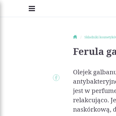
Składniki kosmetyk
Ferula ga
Olejek galban
antybakteryjn
jest w perfume
relakcująco. 
naskórkową, d