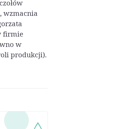
uczołów
j, wzmacnia
gorzata
 firmie
równo w
li produkcji).