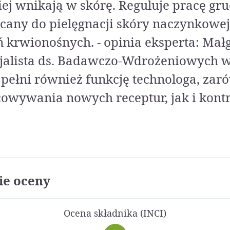
iej wnikają w skórę. Reguluje pracę gr
ecany do pielęgnacji skóry naczynkowe
ń krwionośnych. - opinia eksperta: Mał
cjalista ds. Badawczo-Wdrożeniowych w
 pełni również funkcję technologa, za
owywania nowych receptur, jak i kontro
e oceny
Ocena składnika (INCI)