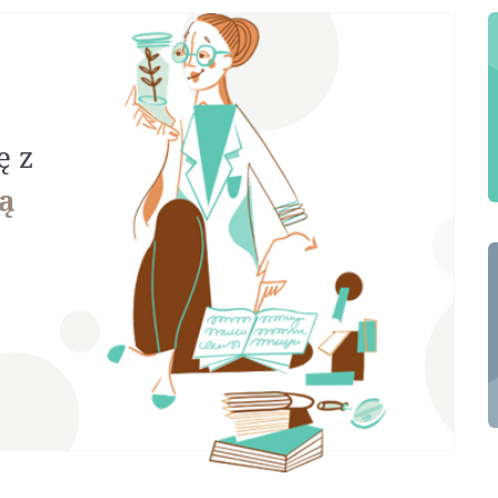
ę z
ą