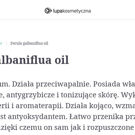
ów
Ferula galbaniflua oil
lbaniflua oil
um. Działa przeciwapalnie. Posiada wł
e, antygrzybicze i tonizujące skórę. W
rii i aromaterapii. Działa kojąco, wzm
Jest antyoksydantem. Łatwo przenika pr
zięki czemu on sam jak i rozpuszczone