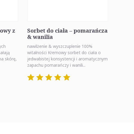
rowy z
Sorbet do ciała – pomarańcza
& wanilia
ych
nawilżenie & wyszczuplenie 100%
ałają
witalności Kremowy sorbet do ciała o
na skórę,
jedwabistej konsystencji i aromatycznym
zapachu pomarańczy i wanili...