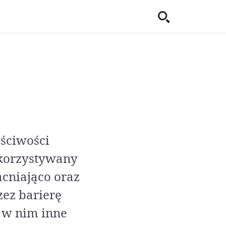
aściwości
ykorzystywany
acniająco oraz
zez barierę
 w nim inne