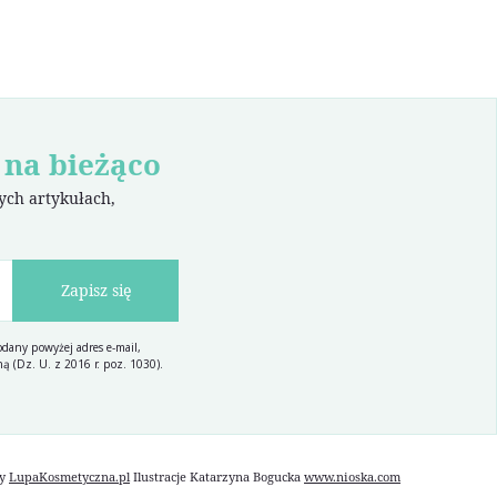
 na bieżąco
wych artykułach,
Zapisz się
dany powyżej adres e-mail,
ą (Dz. U. z 2016 r. poz. 1030).
by
LupaKosmetyczna.pl
Ilustracje
Katarzyna Bogucka
www.nioska.com