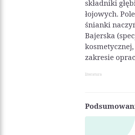
składniki głęb
łojowych. Pol
śnianki naczy
Bajerska (spe
kosmetycznej,
zakresie oprac
literatura
Podsumowani