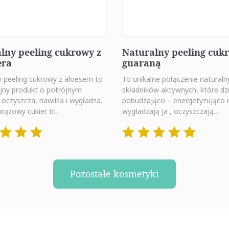
lny peeling cukrowy z
Naturalny peeling cuk
era
guaraną
y peeling cukrowy z aloesem to
To unikalne połączenie naturaln
jny produkt o potrójnym
składników aktywnych, które dzi
: oczyszcza, nawilża i wygładza.
pobudzająco – energetyzująco 
rązowy cukier tr...
wygładzają ja , oczyszczają...
Pozostałe kosmetyki