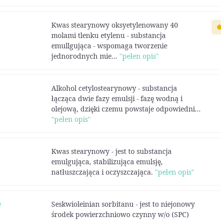
Kwas stearynowy oksyetylenowany 40
molami tlenku etylenu - substancja
emullgująca - wspomaga tworzenie
jednorodnych mie...
"pełen opis"
Alkohol cetylostearynowy - substancja
łącząca dwie fazy emulsji - fazę wodną i
olejową, dzięki czemu powstaje odpowiedni...
"pełen opis"
Kwas stearynowy - jest to substancja
emulgująca, stabilizująca emulsję,
natłuszczająca i oczyszczająca.
"pełen opis"
e
Seskwioleinian sorbitanu - jest to niejonowy
środek powierzchniowo czynny w/o (SPC)