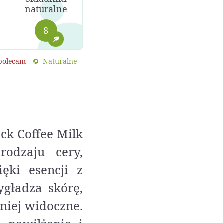
naturalne
8
 polecam
Naturalne
ck Coffee Milk
rodzaju cery,
ięki esencji z
gładza skórę,
niej widoczne.