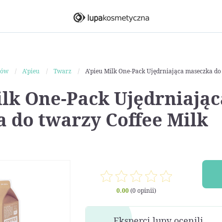
ków
A'pieu
Twarz
A'pieu Milk One-Pack Ujędrniająca maseczka do 
ilk One-Pack Ujędrniając
 do twarzy Coffee Milk
0.00
(0 opinii)
Eksperci lupy ocenili