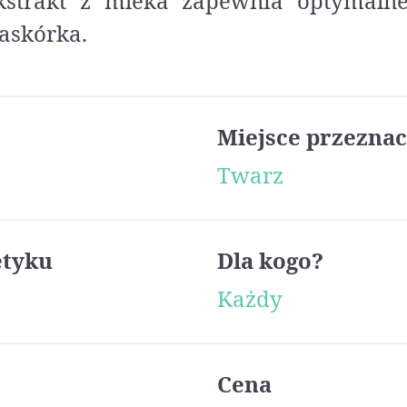
strakt z mleka zapewnia optymalne
askórka.
Miejsce przeznac
Twarz
etyku
Dla kogo?
Każdy
Cena