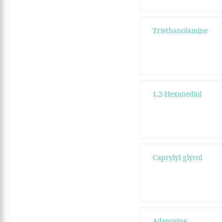
Triethanolamine
1,2-Hexanediol
Caprylyl glycol
Adenosine