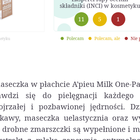
składniki (INCI) w kosmetyku
11
5
1
Polecam
Polecam, ale
Nie
metyku
seczka w płachcie A'pieu Milk One-Pa
awdzi się do pielęgnacji każdego 
ojrzałej i pozbawionej jędrności. Dz
 kawy, maseczka uelastycznia oraz wy
e drobne zmarszczki są wypełnione i m