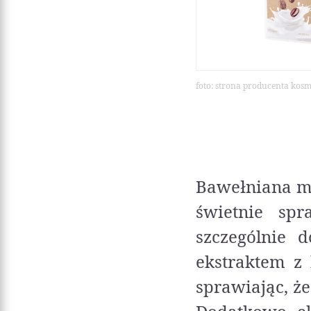
foto: strona producenta kos
Bawełniana ma
świetnie spr
szczególnie d
ekstraktem z
sprawiając, ż