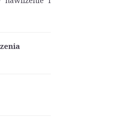
 nawilżenie i
zenia