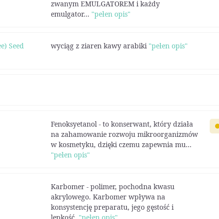
zwanym EMULGATOREM i każdy
emulgator...
"pełen opis"
ee) Seed
wyciąg z ziaren kawy arabiki
"pełen opis"
Fenoksyetanol - to konserwant, który działa
na zahamowanie rozwoju mikroorganizmów
w kosmetyku, dzięki czemu zapewnia mu...
"pełen opis"
Karbomer - polimer, pochodna kwasu
akrylowego. Karbomer wpływa na
konsystencję preparatu, jego gęstość i
lepkość.
"pełen opis"