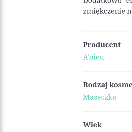
Dodatkowo ek
zmiękczenie n
Producent
A'pieu
Rodzaj kosm
Maseczka
Wiek