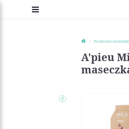
Producenci kosmety
A'pieu M
maseczka