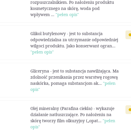
rozpuszczalnikiem. Po nałożeniu produktu
kosmetycznego na skórę, woda pod
wpływem ...
"pełen opis"
Glikol butylenowy - jest to substancja
odpowiedzialna za utrzymanie odpowiedniej
wilgoci produktu. Jako konserwant ogran...
"pełen opis"
Gliceryna - jest to substancja nawilżająca. Ma
zdolność przenikania przez warstwę rogową
naskórka, pomaga substancjom ak...
"pełen
opis"
Olej mineralny (Parafina ciekła) - wykazuje
działanie natłuszczające. Po nałożeniu na
skórę tworzy film olkuzyjny („opat...
"pełen
opis"