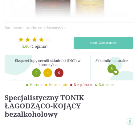
foto: strona producenta kosmetyku
Oceń / Zobacz opinie
4.00
(1 opinia)
Eksperci lupy ocenili składniki (INCI) w
Składniki naturalne
kosmetyku
5
9
4
0
Polecam
Polecam, ale
Nie polecam
Naturalne
Specjalistyczny TONIK
ŁAGODZĄCO-KOJĄCY
bezalkoholowy