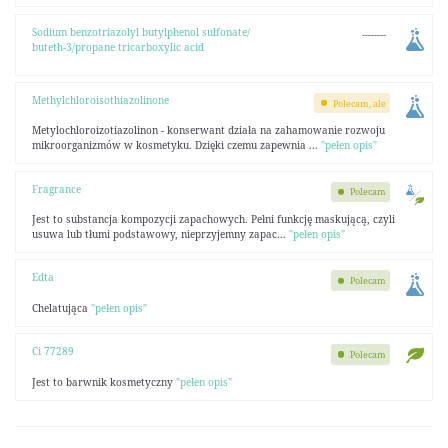
Sodium benzotriazolyl butylphenol sulfonate/
--------
buteth-3/propane tricarboxylic acid
Methylchloroisothiazolinone
Polecam, ale
Metylochloroizotiazolinon - konserwant działa na zahamowanie rozwoju
mikroorganizmów w kosmetyku. Dzięki czemu zapewnia ...
"pełen opis"
Fragrance
Polecam
Jest to substancja kompozycji zapachowych. Pełni funkcję maskującą, czyli
usuwa lub tłumi podstawowy, nieprzyjemny zapac...
"pełen opis"
Edta
Polecam
Chelatująca
"pełen opis"
Ci 77289
Polecam
Jest to barwnik kosmetyczny
"pełen opis"