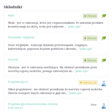
Składniki
Aqua
Polecam
Woda - jest to substancja, która jest rozpuszczalnikiem. Po nałożeniu produktu
kosmetycznego na skórę, woda pod wpływem ...
"pełen opis"
Hamamelis virginiana
Polecam
Oczar wirginijski - wykazuje działanie przeciwzapalne, ściągające,
bakteriobójcze, poprawia krążenie podskórne i ukrwien...
"pełen opis"
Glycerin
Polecam
Gliceryna - jest to substancja nawilżająca. Ma zdolność przenikania przez
warstwę rogową naskórka, pomaga substancjom ak...
"pełen opis"
Propylene glycol
Polecam, ale
Glikol propylenowy - ma zdolność przenikania do warstwy rogowej naskórka.
Ułatwia transport innych substancji w głąb skó...
"pełen opis"
Propylene glycol/water/morinda citrifolia
None
fruit extract