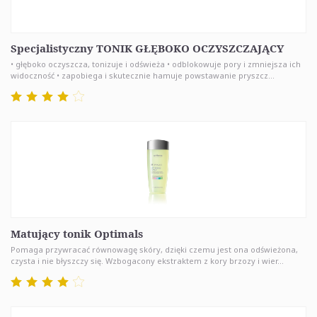
Specjalistyczny TONIK GŁĘBOKO OCZYSZCZAJĄCY
• głęboko oczyszcza, tonizuje i odświeża • odblokowuje pory i zmniejsza ich
widoczność • zapobiega i skutecznie hamuje powstawanie pryszcz...
Matujący tonik Optimals
Pomaga przywracać równowagę skóry, dzięki czemu jest ona odświeżona,
czysta i nie błyszczy się. Wzbogacony ekstraktem z kory brzozy i wier...