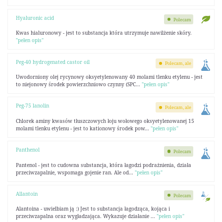
Hyaluronic acid
Polecam
Kwas hialuronowy - jest to substancja która utrzymuje nawilżenie skóry.
"pełen opis"
Peg-40 hydrogenated castor oil
Polecam, ale
Uwodorniony olej rycynowy oksyetylenowany 40 molami tlenku etylenu - jest
to niejonowy środek powierzchniowo czynny (SPC...
"pełen opis"
Peg-75 lanolin
Polecam, ale
Chlorek aminy kwasów tłuszczowych łoju wołowego oksyetylenowanej 15
molami tlenku etylenu - jest to kationowy środek pow...
"pełen opis"
Panthenol
Polecam
Pantenol - jest to cudowna substancja, która łagodzi podrażnienia, działa
przeciwzapalnie, wspomaga gojenie ran. Ale od...
"pełen opis"
Allantoin
Polecam
Alantoina - uwielbiam ją :) Jest to substancja łagodząca, kojąca i
przeciwzapalna oraz wygładzająca. Wykazuje działanie ...
"pełen opis"