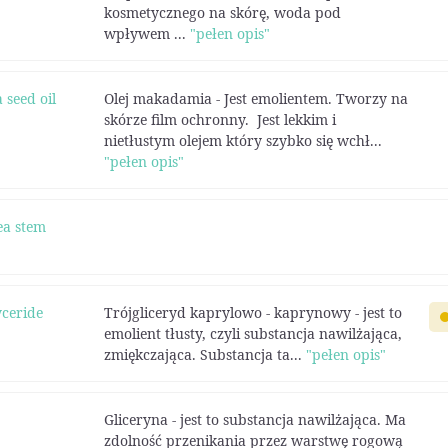
kosmetycznego na skórę, woda pod
wpływem ...
"pełen opis"
 seed oil
Olej makadamia - Jest emolientem. Tworzy na
skórze film ochronny. Jest lekkim i
nietłustym olejem który szybko się wchł...
"pełen opis"
a stem
yceride
Trójgliceryd kaprylowo - kaprynowy - jest to
emolient tłusty, czyli substancja nawilżająca,
zmiękczająca. Substancja ta...
"pełen opis"
Gliceryna - jest to substancja nawilżająca. Ma
zdolność przenikania przez warstwę rogową