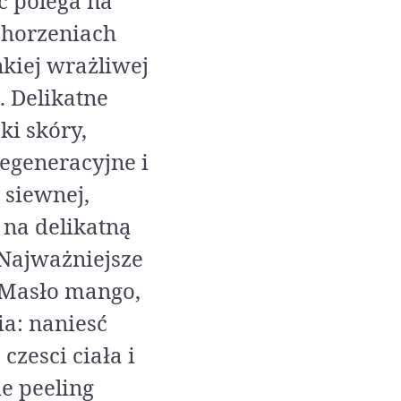
ć polega na
chorzeniach
nkiej wrażliwej
. Delikatne
ki skóry,
egeneracyjne i
 siewnej,
na delikatną
 Najważniejsze
, Masło mango,
a: naniesć
czesci ciała i
e peeling