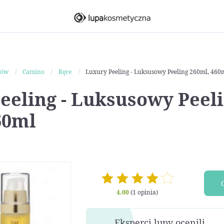
ków
Camino
Ręce
Luxury Peeling - Luksusowy Peeling 260ml, 460
eeling - Luksusowy Peel
60ml
4.00
(1 opinia)
Eksperci lupy ocenili