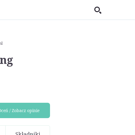
ml
ing
Oceń / Zobacz opinie
Składniki