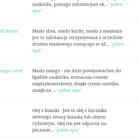
naskórka, pomaga substancjom ak...
"pełen
opis"
ii Butter
Masło shea, masło karite, masło z masłosza -
jest to substancja otrzymywana z orzechów
drzewa masłowego rosnącego w Af...
"pełen
opis"
mango) seed
Masło mango - ma duże powinowactwo do
lipidów naskórka, wzmacnia cement
międzykomórkowy, dzięki czemu nawilża,
zmiękcza ...
"pełen opis"
Olej z lnianki - Jest to olej z lnicznika
siewnego zwany lnianką lub olejem
rydzowym. Olej ten jest odporny na
jełczenie...
"pełen opis"