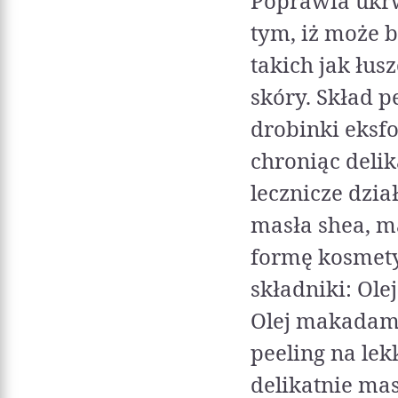
Poprawia ukrw
tym, iż może 
takich jak łus
skóry. Skład 
drobinki eksfo
chroniąc deli
lecznicze dzia
masła shea, m
formę kosmety
składniki: Ole
Olej makadami
peeling na lek
delikatnie ma