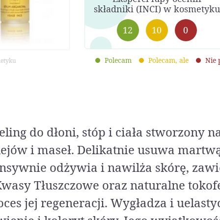
składniki (INCI) w kosmetyku
12
10
0
Polecam
Polecam, ale
Nie
metyku
ing do dłoni, stóp i ciała stworzony n
lejów i maseł. Delikatnie usuwa martw
ensywnie odżywia i nawilża skórę, zaw
wasy Tłuszczowe oraz naturalne tokofe
s jej regeneracji. Wygładza i uelasty