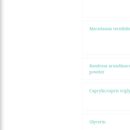
Macadamia ternifolia
Bambusa arundinace
powder
Caprylic/capric trigl
Glycerin