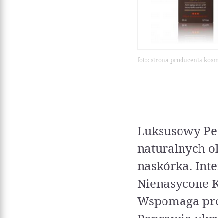
foto: strona producenta kos
Luksusowy Peel
naturalnych o
naskórka. Int
Nienasycone K
Wspomaga proce