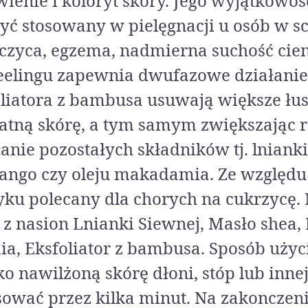
ienie i koloryt skóry. Jego wyjątkowoś
być stosowany w pielęgnacji u osób w s
zczyca, egzema, nadmierna suchość cie
peelingu zapewnia dwufazowe działanie
liatora z bambusa usuwają większe łus
katną skórę, a tym samym zwiększając r
łanie pozostałych składników tj. lnianki
ango czy oleju makadamia. Ze względu 
ku polecany dla chorych na cukrzycę.
j z nasion Lnianki Siewnej, Masło shea
a, Eksfoliator z bambusa. Sposób użyci
ko nawilżoną skórę dłoni, stóp lub innej 
sować przez kilka minut. Na zakonczeni