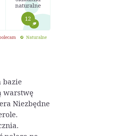
naturalne
12
 polecam
Naturalne
a bazie
ą warstwę
iera Niezbędne
role.
cznia.