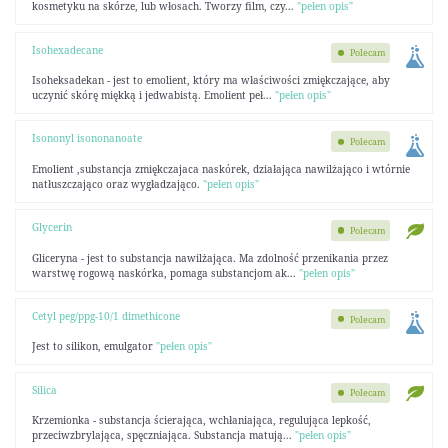
kosmetyku na skórze, lub włosach. Tworzy film, czy...
"pełen opis"
Isohexadecane
Polecam
Isoheksadekan - jest to emolient, który ma właściwości zmiękczające, aby
uczynić skórę miękką i jedwabistą. Emolient peł...
"pełen opis"
Isononyl isononanoate
Polecam
Emolient ,substancja zmiękczajaca naskórek, działająca nawilżająco i wtórnie
natłuszczająco oraz wygładzająco.
"pełen opis"
Glycerin
Polecam
Gliceryna - jest to substancja nawilżająca. Ma zdolność przenikania przez
warstwę rogową naskórka, pomaga substancjom ak...
"pełen opis"
Cetyl peg/ppg-10/1 dimethicone
Polecam
Jest to silikon, emulgator
"pełen opis"
Silica
Polecam
Krzemionka - substancja ścierająca, wchłaniająca, regulująca lepkość,
przeciwzbrylająca, spęczniająca. Substancja matują...
"pełen opis"