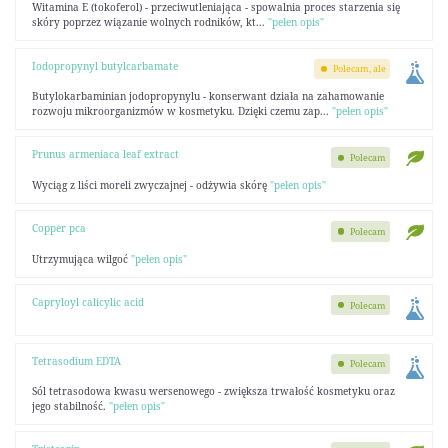
Witamina E (tokoferol) - przeciwutleniająca - spowalnia proces starzenia się
skóry poprzez wiązanie wolnych rodników, kt...
"pełen opis"
Iodopropynyl butylcarbamate
Polecam, ale
Butylokarbaminian jodopropynylu - konserwant działa na zahamowanie
rozwoju mikroorganizmów w kosmetyku. Dzięki czemu zap...
"pełen opis"
Prunus armeniaca leaf extract
Polecam
Wyciąg z liści moreli zwyczajnej - odżywia skórę
"pełen opis"
Copper pca
Polecam
Utrzymująca wilgoć
"pełen opis"
Capryloyl calicylic acid
Polecam
Tetrasodium EDTA
Polecam
Sól tetrasodowa kwasu wersenowego - zwiększa trwałość kosmetyku oraz
jego stabilność.
"pełen opis"