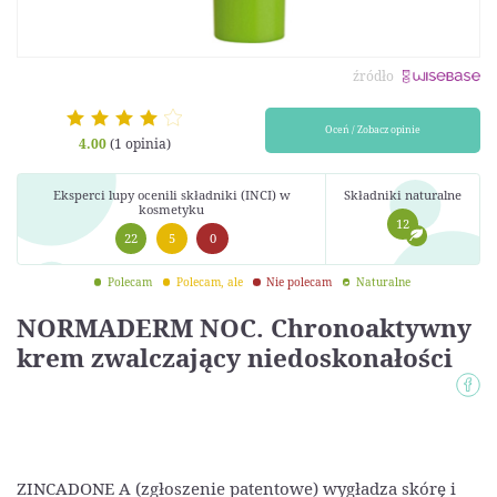
źródło
Oceń / Zobacz opinie
4.00
(1 opinia)
Eksperci lupy ocenili składniki (INCI) w
Składniki naturalne
kosmetyku
12
22
5
0
Polecam
Polecam, ale
Nie polecam
Naturalne
NORMADERM NOC. Chronoaktywny
krem zwalczający niedoskonałości
ZINCADONE A (zgłoszenie patentowe) wygładza skórę i