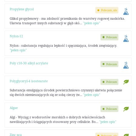
Propylene glycol
Polecam, ale
Glikol propylenowy - ma zdolność przenikania do warstwy rogowej naskórka.
Ułatwia transport innych substancji w głąb skó...
"pełen opis"
Nylon-12
Polecam
Nylon - substancja regulująca lepkość i spęczniająca, środek zmętniający.
"pełen opis"
Poly c10-30 alkyl acrylate
Polecam
Polyglyceryl-4 isostearate
Polecam
Substancja emulgująca (środek powierzchniowo czynnny) ułatwia połączenie
się dwóch niemieszających się ze sobą cieczy (w...
"pełen opis"
Algae
Polecam
Algi - Wyciąg z wodorostów morskich o dobrych właściwościach
nawilżających i ściągających stosowany przy cellulicie. Bo...
"pełen opis"
Zinc pca
Polecam, ale