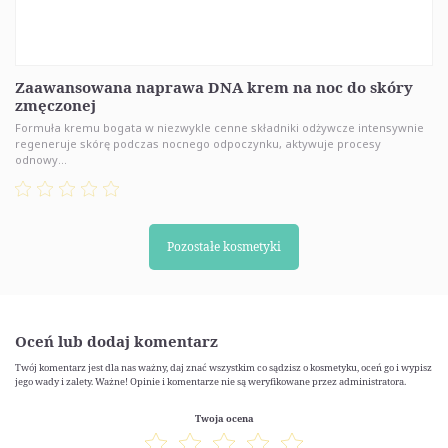
Zaawansowana naprawa DNA krem na noc do skóry
zmęczonej
Formuła kremu bogata w niezwykle cenne składniki odżywcze intensywnie
regeneruje skórę podczas nocnego odpoczynku, aktywuje procesy
odnowy...
Pozostałe kosmetyki
Oceń lub dodaj komentarz
Twój komentarz jest dla nas ważny, daj znać wszystkim co sądzisz o kosmetyku, oceń go i wypisz
jego wady i zalety. Ważne! Opinie i komentarze nie są weryfikowane przez administratora.
Twoja ocena