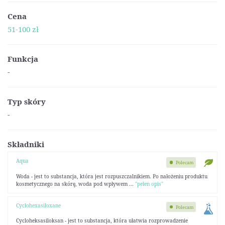
Cena
51-100 zł
Funkcja
-
Typ skóry
-
Składniki
Aqua
Polecam
Woda - jest to substancja, która jest rozpuszczalnikiem. Po nałożeniu produktu
kosmetycznego na skórę, woda pod wpływem ...
"pełen opis"
Cyclohexasiloxane
Polecam
Cycloheksasiloksan - jest to substancja, która ułatwia rozprowadzenie