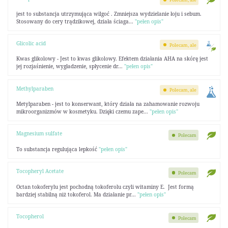
jest to substancja utrzymująca wilgoć . Zmniejsza wydzielanie łoju i sebum.
Stosowany do cery trądzikowej, działa ściaga...
"pełen opis"
Glicolic acid
Polecam, ale
Kwas glikolowy - Jest to kwas glikolowy. Efektem działania AHA na skórę jest
jej rozjaśnienie, wygładzenie, spłycenie dr...
"pełen opis"
Methylparaben
Polecam, ale
Metylparaben - jest to konserwant, który działa na zahamowanie rozwoju
mikroorganizmów w kosmetyku. Dzięki czemu zape...
"pełen opis"
Magnesium sulfate
Polecam
To substancja regulująca lepkość
"pełen opis"
Tocopheryl Acetate
Polecam
Octan tokoferylu jest pochodną tokoferolu czyli witaminy E. Jest formą
bardziej stabilną niż tokoferol. Ma działanie pr...
"pełen opis"
Tocopherol
Polecam