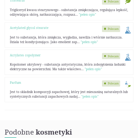
Tristearin
Polecam
Trigliceryd kwasu stearynowego - substancja zmiękczająca, regulująca lepkość,
odżywiająca skórę, natłuszczająca, rozpusz...
"pełen opis"
Acetylated glycol stearate
Polecam
Jest to substancja, która zmiękcza, wygładza, nawilża i wtórnie natłuszcza.
Działa też kondycjonująco. Jako emolient zap...
"pełen opis"
Acrylates copolymer
Polecam
Kopolomer akrylowy - substancja antystatyczna, która zobojętnienia ładunki
elektryczne na powierzchni. Ma także właściwo...
"pełen opis"
Parfum
Polecam
Jest to składnik kompozcyji zapachowej, który jest mieszaniną naturalnych lub
syntetycznych substancji zapachowych nadaj...
"pełen opis"
Podobne
kosmetyki