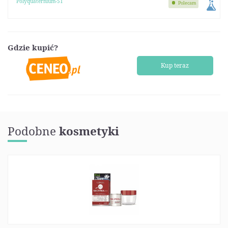
Polyquaternium-51
Polecam
Gdzie kupić?
Kup teraz
Podobne
kosmetyki