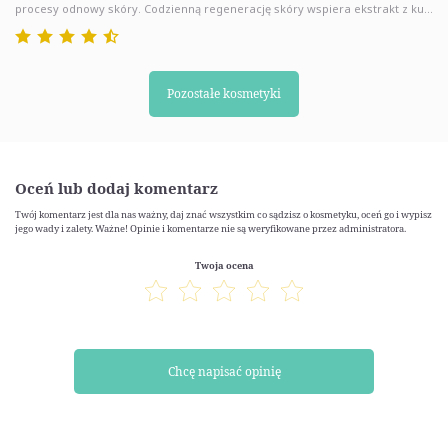
procesy odnowy skóry. Codzienną regenerację skóry wspiera ekstrakt z ku...
Pozostałe kosmetyki
Oceń lub dodaj komentarz
Twój komentarz jest dla nas ważny, daj znać wszystkim co sądzisz o kosmetyku, oceń go i wypisz
jego wady i zalety. Ważne! Opinie i komentarze nie są weryfikowane przez administratora.
Twoja ocena
Chcę napisać opinię