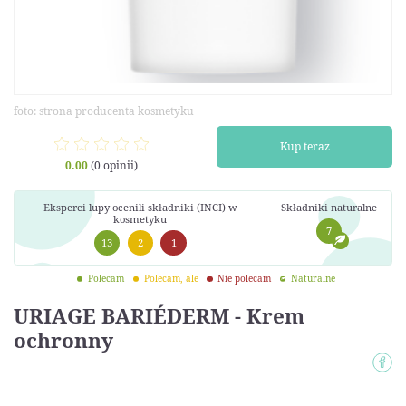
foto: strona producenta kosmetyku
Kup teraz
0.00
(0 opinii)
Eksperci lupy ocenili składniki (INCI) w
Składniki naturalne
kosmetyku
7
13
2
1
Polecam
Polecam, ale
Nie polecam
Naturalne
URIAGE BARIÉDERM - Krem
ochronny