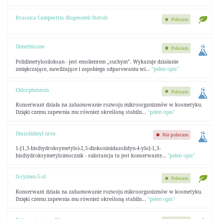
Brassica Campestris (Rapeseed) Sterols
Polecam
Dimethicone
Polecam
Polidimetylosiloksan - jest emolientem „suchym”. Wykazuje działanie
zmiękczające, nawilżające i zapobiega odparowaniu wi...
"pełen opis"
Chlorphenesin
Polecam
Konserwant działa na zahamowanie rozwoju mikroorganizmów w kosmetyku.
Dzięki czemu zapewnia mu również określoną stabiln...
"pełen opis"
Diazolidinyl urea
Nie polecam
1-[1,3-bis(hydroksymetylo)-2,5-dioksoimidazolidyn-4-ylo]-1,3-
bis(hydroksymetylo)mocznik - substancja ta jest konserwante...
"pełen opis"
O-cymen-5-ol
Polecam
Konserwant działa na zahamowanie rozwoju mikroorganizmów w kosmetyku.
Dzięki czemu zapewnia mu również określoną stabiln...
"pełen opis"