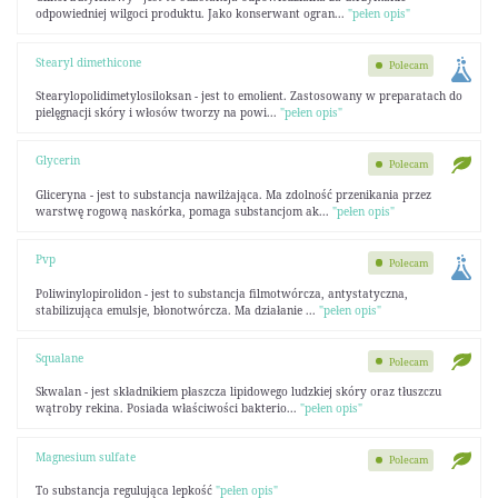
odpowiedniej wilgoci produktu. Jako konserwant ogran...
"pełen opis"
Stearyl dimethicone
Polecam
Stearylopolidimetylosiloksan - jest to emolient. Zastosowany w preparatach do
pielęgnacji skóry i włosów tworzy na powi...
"pełen opis"
Glycerin
Polecam
Gliceryna - jest to substancja nawilżająca. Ma zdolność przenikania przez
warstwę rogową naskórka, pomaga substancjom ak...
"pełen opis"
Pvp
Polecam
Poliwinylopirolidon - jest to substancja filmotwórcza, antystatyczna,
stabilizująca emulsje, błonotwórcza. Ma działanie ...
"pełen opis"
Squalane
Polecam
Skwalan - jest składnikiem płaszcza lipidowego ludzkiej skóry oraz tłuszczu
wątroby rekina. Posiada właściwości bakterio...
"pełen opis"
Magnesium sulfate
Polecam
To substancja regulująca lepkość
"pełen opis"