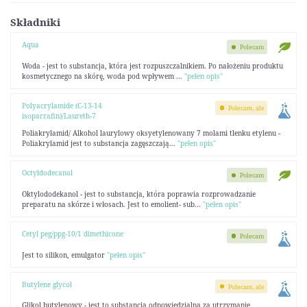
Składniki
Aqua
Polecam
Woda - jest to substancja, która jest rozpuszczalnikiem. Po nałożeniu produktu
kosmetycznego na skórę, woda pod wpływem ...
"pełen opis"
Polyacrylamide (C-13-14
Polecam, ale
isoparrafin)/Laureth-7
Poliakrylamid/ Alkohol laurylowy oksyetylenowany 7 molami tlenku etylenu -
Poliakrylamid jest to substancja zagęszczają...
"pełen opis"
Octyldodecanol
Polecam
Oktylododekanol - jest to substancja, która poprawia rozprowadzanie
preparatu na skórze i włosach. Jest to emolient- sub...
"pełen opis"
Cetyl peg/ppg-10/1 dimethicone
Polecam
Jest to silikon, emulgator
"pełen opis"
Butylene glycol
Polecam, ale
Glikol butylenowy - jest to substancja odpowiedzialna za utrzymanie