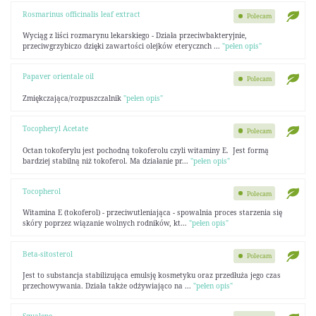
Rosmarinus officinalis leaf extract
Polecam
Wyciąg z liści rozmarynu lekarskiego - Działa przeciwbakteryjnie,
przeciwgrzybiczo dzięki zawartości olejków eterycznch ...
"pełen opis"
Papaver orientale oil
Polecam
Zmiękczająca/rozpuszczalnik
"pełen opis"
Tocopheryl Acetate
Polecam
Octan tokoferylu jest pochodną tokoferolu czyli witaminy E. Jest formą
bardziej stabilną niż tokoferol. Ma działanie pr...
"pełen opis"
Tocopherol
Polecam
Witamina E (tokoferol) - przeciwutleniająca - spowalnia proces starzenia się
skóry poprzez wiązanie wolnych rodników, kt...
"pełen opis"
Beta-sitosterol
Polecam
Jest to substancja stabilizująca emulsję kosmetyku oraz przedłuża jego czas
przechowywania. Działa także odżywiająco na ...
"pełen opis"