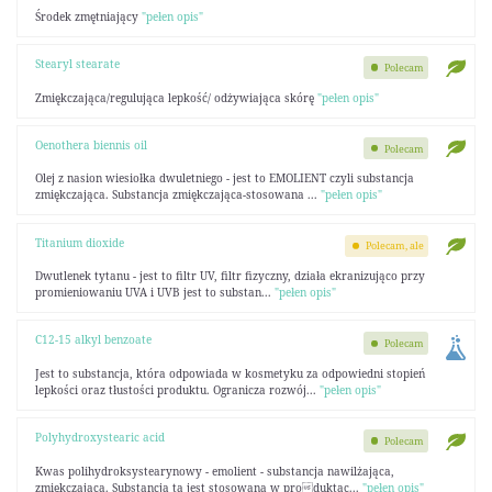
Środek zmętniający
"pełen opis"
Stearyl stearate
Polecam
Zmiękczająca/regulująca lepkość/ odżywiająca skórę
"pełen opis"
Oenothera biennis oil
Polecam
Olej z nasion wiesiołka dwuletniego - jest to EMOLIENT czyli substancja
zmiękczająca. Substancja zmiękczająca-stosowana ...
"pełen opis"
Titanium dioxide
Polecam, ale
Dwutlenek tytanu - jest to filtr UV, filtr fizyczny, działa ekranizująco przy
promieniowaniu UVA i UVB jest to substan...
"pełen opis"
C12-15 alkyl benzoate
Polecam
Jest to substancja, która odpowiada w kosmetyku za odpowiedni stopień
lepkości oraz tłustości produktu. Ogranicza rozwój...
"pełen opis"
Polyhydroxystearic acid
Polecam
Kwas polihydroksystearynowy - emolient - substancja nawilżająca,
zmiękczająca. Substancja ta jest stosowana w produktac...
"pełen opis"