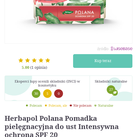
źródło
Kup teraz
5.00
(1 opinia)
Eksperci lupy ocenili składniki (INCI) w
Składniki naturalne
kosmetyku
27
30
5
0
Polecam
Polecam, ale
Nie polecam
Naturalne
Herbapol Polana Pomadka
pielęgnacyjna do ust Intensywna
ochrona SPF 20