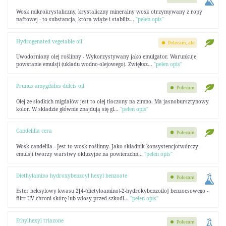
Wosk mikrokrystaliczny, krystaliczny mineralny wosk otrzymywany z ropy
naftowej - to substancja, która wiąże i stabiliz...
"pełen opis"
Hydrogenated vegetable oil
Polecam, ale
Uwodorniony olej roślinny - Wykorzystywany jako emulgator. Warunkuje
powstanie emulsji (układu wodno-olejowego). Zwiększ...
"pełen opis"
Prunus amygdalus dulcis oil
Polecam
Olej ze słodkich migdałów jest to olej tłoczony na zimno. Ma jasnobursztynowy
kolor. W składzie głównie znajdują się gl...
"pełen opis"
Candelilla cera
Polecam
Wosk candelila - Jest to wosk roślinny. Jako składnik konsystencjotwórczy
emulsji tworzy warstwy okluzyjne na powierzchn...
"pełen opis"
Diethylamino hydroxybenzoyl hexyl benzoate
Polecam
Ester heksylowy kwasu 2[4-(dietyloamino)-2-hydrokybenzoilo] benzoesowego -
filtr UV chroni skórę lub włosy przed szkodl...
"pełen opis"
Ethylhexyl triazone
Polecam