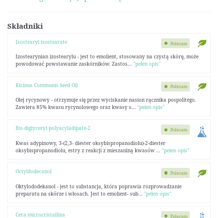
Składniki
Isostearyl isostearate
Polecam
Izostearynian izostearylu - jest to emolient, stosowany na czystą skórę, może
powodować powstawanie zaskórników. Zastos...
"pełen opis"
Ricinus Communis Seed Oil
Polecam
Olej rycynowy - otrzymuje się przez wyciskanie nasion rącznika pospolitego.
Zawiera 85% kwasu rycynolowego oraz kwasy s...
"pełen opis"
Bis-diglyceryl polyacyladipate-2
Polecam
Kwas adypinowy, 3-(2,3- diester oksybispropanodiolu)-2-diester
oksybispropanodiolu, estry z reakcji z mieszaniną kwasów ...
"pełen opis"
Octyldodecanol
Polecam
Oktylododekanol - jest to substancja, która poprawia rozprowadzanie
preparatu na skórze i włosach. Jest to emolient- sub...
"pełen opis"
Cera microcristallina
Polecam