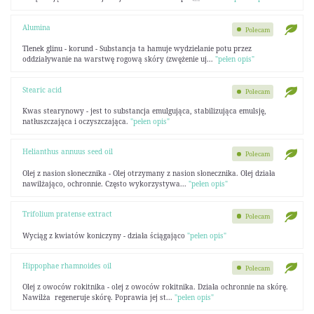
Alumina
Polecam
Tlenek glinu - korund - Substancja ta hamuje wydzielanie potu przez
oddziaływanie na warstwę rogową skóry (zwężenie uj...
"pełen opis"
Stearic acid
Polecam
Kwas stearynowy - jest to substancja emulgująca, stabilizująca emulsję,
natłuszczająca i oczyszczająca.
"pełen opis"
Helianthus annuus seed oil
Polecam
Olej z nasion słonecznika - Olej otrzymany z nasion słonecznika. Olej działa
nawilżająco, ochronnie. Często wykorzystywa...
"pełen opis"
Trifolium pratense extract
Polecam
Wyciąg z kwiatów koniczyny - działa ściągająco
"pełen opis"
Hippophae rhamnoides oil
Polecam
Olej z owoców rokitnika - olej z owoców rokitnika. Działa ochronnie na skórę.
Nawilża regeneruje skórę. Poprawia jej st...
"pełen opis"