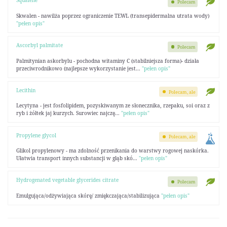
Squalene
Polecam
Skwalen - nawilża poprzez ograniczenie TEWL (transepidermalna utrata wody)
"pełen opis"
Ascorbyl palmitate
Polecam
Palmitynian askorbylu - pochodna witaminy C (stabilniejsza forma)- działa
przeciwrodnikowo (najlepsze wykorzystanie jest...
"pełen opis"
Lecithin
Polecam, ale
Lecytyna - jest fosfolipidem, pozyskiwanym ze słonecznika, rzepaku, soi oraz z
ryb i żółtek jaj kurzych. Surowiec najczę...
"pełen opis"
Propylene glycol
Polecam, ale
Glikol propylenowy - ma zdolność przenikania do warstwy rogowej naskórka.
Ułatwia transport innych substancji w głąb skó...
"pełen opis"
Hydrogenated vegetable glycerides citrate
Polecam
Emulgująca/odżywiająca skórę/ zmiękczająca/stabilizująca
"pełen opis"