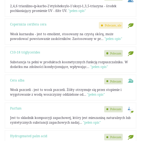
2,4,6 trianilino-(p-karbo-2'etyloheksylo-1'oksy)-1,3,5-triazyna - środek
pochłaniający promienie UV - filtr UV.
"pełen opis"
Copernicia cerifera cera
Polecam, ale
Wosk karnauba - jest to emolient, stosowany na czystą skórę, może
powodować powstawanie zaskórników. Zastosowany w pr...
"pełen opis"
C10-18 triglycerides
Polecam
Substancja ta pełni w produktach kosmetycznych funkcję rozpuszczalnika. W
dodatku ma zdolności kondycjonujące, wpływając...
"pełen opis"
Cera alba
Polecam
Wosk pszczeli - jest to wosk pszczeli. Żółty otrzymuje się przez stopienie i
wygotowanie z wodą woszczyzny oddzielone od...
"pełen opis"
Parfum
Polecam
Jest to składnik kompozcyji zapachowej, który jest mieszaniną naturalnych lub
syntetycznych substancji zapachowych nadaj...
"pełen opis"
Hydrogenated palm acid
Polecam