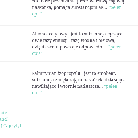
zdolność przenikania przez warstwę rogową
naskórka, pomaga substancjom ak...
"pełen
opis"
Alkohol cetylowy - jest to substancja łącząca
dwie fazy emulsji - fazę wodną i olejową,
dzięki czemu powstaje odpowiedni...
"pełen
opis"
Palmitynian izopropylu - jest to emolient,
substancja zmiękczająca naskórek, działająca
nawilżająco i wtórnie natłuszcza...
"pełen
opis"
rate
and)
) Caprylyl