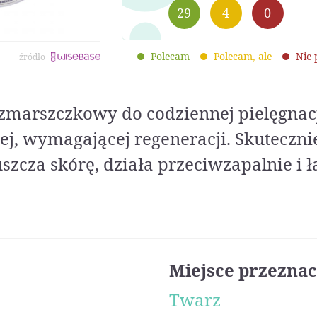
29
4
0
Polecam
Polecam, ale
Nie
źródło
marszczkowy do codziennej pielęgnacj
łej, wymagającej regeneracji. Skuteczni
szcza skórę, działa przeciwzapalnie i ł
Miejsce przeznac
Twarz