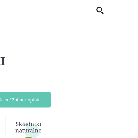
I
Oceń / Zobacz opinie
Składniki
naturalne