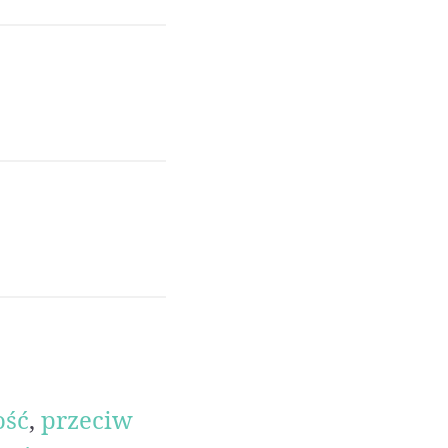
ość
,
przeciw