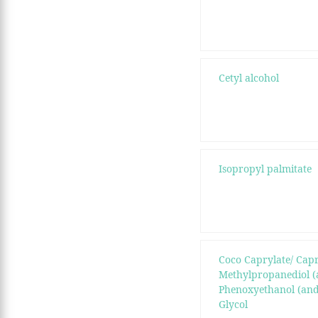
Cetyl alcohol
Isopropyl palmitate
Coco Caprylate/ Cap
Methylpropanediol (
Phenoxyethanol (and
Glycol