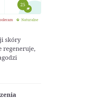
25
 polecam
Naturalne
i skóry
e regeneruje,
agodzi
zenia