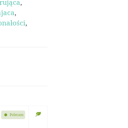
rująca
,
jaca
,
onałości
,
Polecam