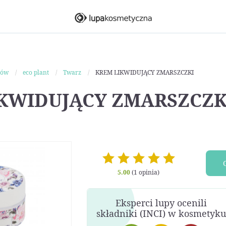
ków
eco plant
Twarz
KREM LIKWIDUJĄCY ZMARSZCZKI
KWIDUJĄCY ZMARSZCZK
5.00
(1 opinia)
Eksperci lupy ocenili
składniki (INCI) w kosmetyku