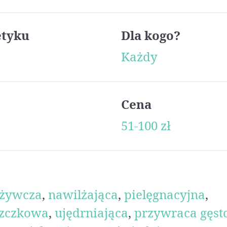
etyku
Dla kogo?
Każdy
Cena
51-100 zł
żywcza
,
nawilżająca
,
pielęgnacyjna
,
zczkowa
,
ujędrniająca
,
przywraca gęst