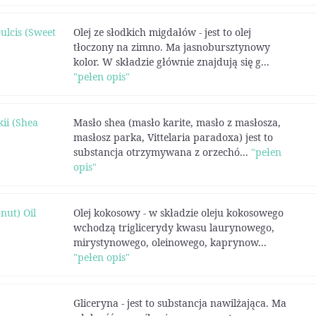
lcis (Sweet
Olej ze słodkich migdałów - jest to olej
tłoczony na zimno. Ma jasnobursztynowy
kolor. W składzie głównie znajdują się g...
"pełen opis"
ii (Shea
Masło shea (masło karite, masło z masłosza,
masłosz parka, Vittelaria paradoxa) jest to
substancja otrzymywana z orzechó...
"pełen
opis"
nut) Oil
Olej kokosowy - w składzie oleju kokosowego
wchodzą triglicerydy kwasu laurynowego,
mirystynowego, oleinowego, kaprynow...
"pełen opis"
Gliceryna - jest to substancja nawilżająca. Ma