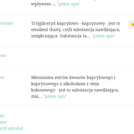
wpływem ...
"pełen opis"
yceride
Trójgliceryd kaprylowo - kaprynowy - jest to
emolient tłusty, czyli substancja nawilżająca,
zmiękczająca. Substancja ta...
"pełen opis"
aea)
te
Mieszanina estrów kwasów kaprylowego i
kaprynowego z alkoholami z oleju
kokosowego - jest to substancja nawilżająca,
zmi...
"pełen opis"
nd)
ate/
aryl Alcohol