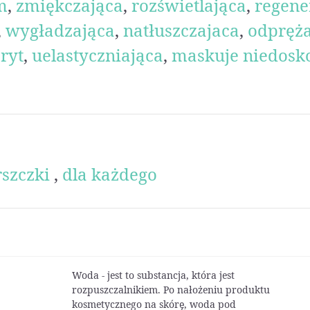
m
,
zmiękczająca
,
rozświetlająca
,
regene
,
wygładzająca
,
natłuszczajaca
,
odpręża
ryt
,
uelastyczniająca
,
maskuje niedosk
szczki
,
dla każdego
Woda - jest to substancja, która jest
rozpuszczalnikiem. Po nałożeniu produktu
kosmetycznego na skórę, woda pod