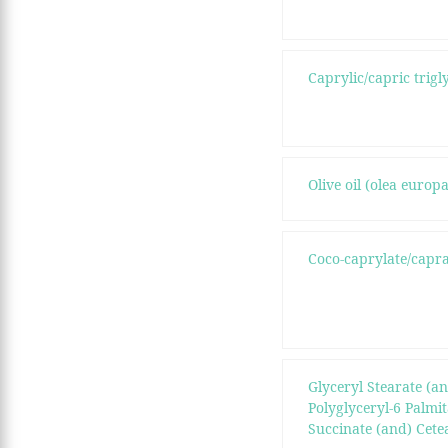
Caprylic/capric trigl
Olive oil (olea europ
Coco-caprylate/capra
Glyceryl Stearate (a
Polyglyceryl-6 Palmit
Succinate (and) Cete