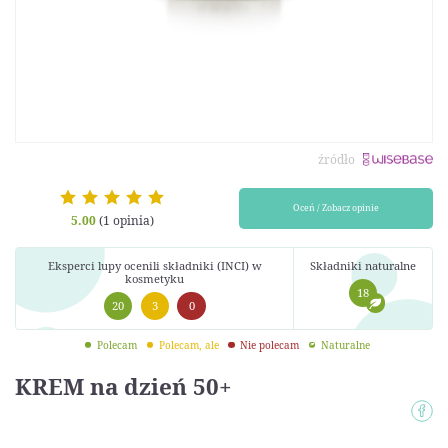
źródło
Oceń / Zobacz opinie
5.00
(1 opinia)
Eksperci lupy ocenili składniki (INCI) w
Składniki naturalne
kosmetyku
18
20
3
0
Polecam
Polecam, ale
Nie polecam
Naturalne
KREM na dzień 50+