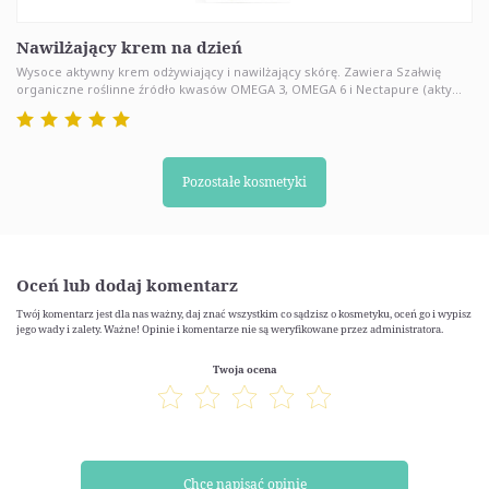
Nawilżający krem na dzień
Wysoce aktywny krem odżywiający i nawilżający skórę. Zawiera Szałwię
organiczne roślinne źródło kwasów OMEGA 3, OMEGA 6 i Nectapure (akty...
Pozostałe kosmetyki
Oceń lub dodaj komentarz
Twój komentarz jest dla nas ważny, daj znać wszystkim co sądzisz o kosmetyku, oceń go i wypisz
jego wady i zalety. Ważne! Opinie i komentarze nie są weryfikowane przez administratora.
Twoja ocena
Chcę napisać opinię