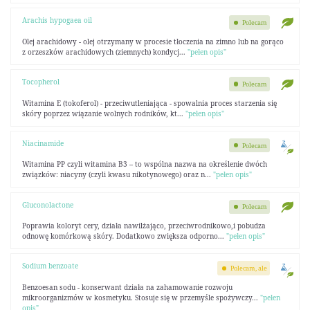
Arachis hypogaea oil
Polecam
Olej arachidowy - olej otrzymany w procesie tłoczenia na zimno lub na gorąco
z orzeszków arachidowych (ziemnych) kondycj...
"pełen opis"
Tocopherol
Polecam
Witamina E (tokoferol) - przeciwutleniająca - spowalnia proces starzenia się
skóry poprzez wiązanie wolnych rodników, kt...
"pełen opis"
Niacinamide
Polecam
Witamina PP czyli witamina B3 – to wspólna nazwa na określenie dwóch
związków: niacyny (czyli kwasu nikotynowego) oraz n...
"pełen opis"
Gluconolactone
Polecam
Poprawia koloryt cery, działa nawilżająco, przeciwrodnikowo,i pobudza
odnowę komórkową skóry. Dodatkowo zwiększa odporno...
"pełen opis"
Sodium benzoate
Polecam, ale
Benzoesan sodu - konserwant działa na zahamowanie rozwoju
mikroorganizmów w kosmetyku. Stosuje się w przemyśle spożywczy...
"pełen
opis"