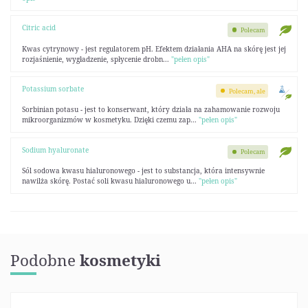
Citric acid
Polecam
Kwas cytrynowy - jest regulatorem pH. Efektem działania AHA na skórę jest jej
rozjaśnienie, wygładzenie, spłycenie drobn...
"pełen opis"
Potassium sorbate
Polecam, ale
Sorbinian potasu - jest to konserwant, który działa na zahamowanie rozwoju
mikroorganizmów w kosmetyku. Dzięki czemu zap...
"pełen opis"
Sodium hyaluronate
Polecam
Sól sodowa kwasu hialuronowego - jest to substancja, która intensywnie
nawilża skórę. Postać soli kwasu hialuronowego u...
"pełen opis"
Podobne
kosmetyki