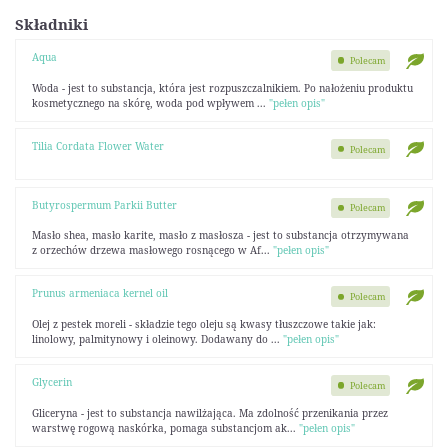
Składniki
Aqua
Polecam
Woda - jest to substancja, która jest rozpuszczalnikiem. Po nałożeniu produktu
kosmetycznego na skórę, woda pod wpływem ...
"pełen opis"
Tilia Cordata Flower Water
Polecam
Butyrospermum Parkii Butter
Polecam
Masło shea, masło karite, masło z masłosza - jest to substancja otrzymywana
z orzechów drzewa masłowego rosnącego w Af...
"pełen opis"
Prunus armeniaca kernel oil
Polecam
Olej z pestek moreli - składzie tego oleju są kwasy tłuszczowe takie jak:
linolowy, palmitynowy i oleinowy. Dodawany do ...
"pełen opis"
Glycerin
Polecam
Gliceryna - jest to substancja nawilżająca. Ma zdolność przenikania przez
warstwę rogową naskórka, pomaga substancjom ak...
"pełen opis"