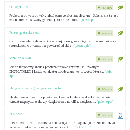
Cetearyl olivate
Polecam
Pochodna oliwy z oliwek z alkoholem cetylostearylowym. - Substancja ta jest
emolientem stosowany głównie jako środek kon...
"pełen opis"
Persea gratissima oil
Polecam
Olej z awokado - odżywia i regeneruje skórę, zapobiega jej przesuszeniu oraz
szorstkości, wytwarza na powierzchni skór...
"pełen opis"
Sorbitan olivate
Polecam
Jest to niejonowy środek powierzchniowo czynny (SPC) zwanym
EMULGATOREM i każdy emulgator zbudowany jest z części, która...
"pełen
opis"
Mangifera indica ( mango) seed butter
Polecam
Masło mango - ma duże powinowactwo do lipidów naskórka, wzmacnia
cement międzykomórkowy, dzięki czemu nawilża, zmiękcza ...
"pełen opis"
Panthenol
Polecam
D-Panthenol - jest to cudowna substancja, która łagodzi podrażnienia, działa
przeciwzapalnie, wspomaga gojenie ran. Ale...
"pełen opis"