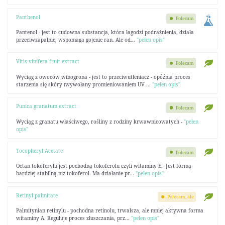
Panthenol
Polecam
Pantenol - jest to cudowna substancja, która łagodzi podrażnienia, działa
przeciwzapalnie, wspomaga gojenie ran. Ale od...
"pełen opis"
Vitis vinifera fruit extract
Polecam
Wyciąg z owoców winogrona - jest to przeciwutleniacz - opóźnia proces
starzenia się skóry (wywołany promieniowaniem UV ...
"pełen opis"
Punica granatum extract
Polecam
Wyciąg z granatu właściwego, rośliny z rodziny krwawnicowatych -
"pełen
opis"
Tocopheryl Acetate
Polecam
Octan tokoferylu jest pochodną tokoferolu czyli witaminy E. Jest formą
bardziej stabilną niż tokoferol. Ma działanie pr...
"pełen opis"
Retinyl palmitate
Polecam, ale
Palmitynian retinylu - pochodna retinolu, trwalsza, ale mniej aktywna forma
witaminy A. Reguluje proces złuszczania, prz...
"pełen opis"