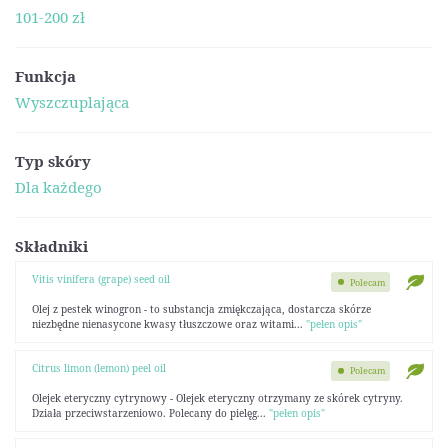
101-200 zł
Funkcja
Wyszczuplająca
Typ skóry
Dla każdego
Składniki
Vitis vinifera (grape) seed oil
Polecam
Olej z pestek winogron - to substancja zmiękczająca, dostarcza skórze
niezbędne nienasycone kwasy tłuszczowe oraz witami...
"pełen opis"
Citrus limon (lemon) peel oil
Polecam
Olejek eteryczny cytrynowy - Olejek eteryczny otrzymany ze skórek cytryny.
Działa przeciwstarzeniowo. Polecany do pielęg...
"pełen opis"