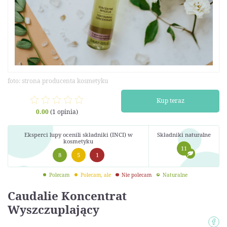
foto: strona producenta kosmetyku
Kup teraz
0.00
(1 opinia)
Eksperci lupy ocenili składniki (INCI) w
Składniki naturalne
kosmetyku
11
8
5
1
Polecam
Polecam, ale
Nie polecam
Naturalne
Caudalie Koncentrat
Wyszczuplający