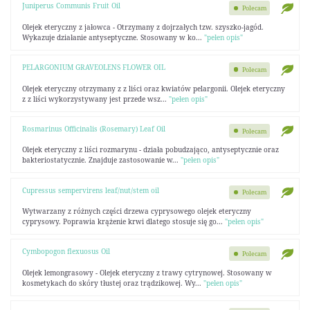
Juniperus Communis Fruit Oil
Polecam
Olejek eteryczny z jałowca - Otrzymany z dojrzałych tzw. szyszko-jagód.
Wykazuje działanie antyseptyczne. Stosowany w ko...
"pełen opis"
PELARGONIUM GRAVEOLENS FLOWER OIL
Polecam
Olejek eteryczny otrzymany z z liści oraz kwiatów pelargonii. Olejek eteryczny
z z liści wykorzystywany jest przede wsz...
"pełen opis"
Rosmarinus Officinalis (Rosemary) Leaf Oil
Polecam
Olejek eteryczny z liści rozmarynu - działa pobudzająco, antyseptycznie oraz
bakteriostatycznie. Znajduje zastosowanie w...
"pełen opis"
Cupressus sempervirens leaf/nut/stem oil
Polecam
Wytwarzany z różnych części drzewa cyprysowego olejek eteryczny
cyprysowy. Poprawia krążenie krwi dlatego stosuje się go...
"pełen opis"
Cymbopogon flexuosus Oil
Polecam
Olejek lemongrasowy - Olejek eteryczny z trawy cytrynowej. Stosowany w
kosmetykach do skóry tłustej oraz trądzikowej. Wy...
"pełen opis"