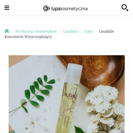
Producenci kosmetyków
Caudalie
Ciało
Caudalie
Koncentrat Wyszczuplający