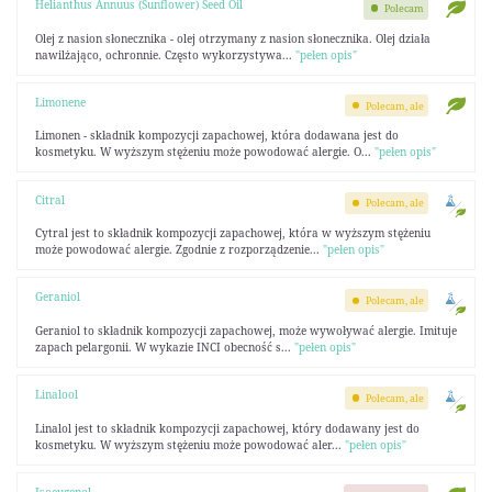
Helianthus Annuus (Sunflower) Seed Oil
Polecam
Olej z nasion słonecznika - olej otrzymany z nasion słonecznika. Olej działa
nawilżająco, ochronnie. Często wykorzystywa...
"pełen opis"
Limonene
Polecam, ale
Limonen - składnik kompozycji zapachowej, która dodawana jest do
kosmetyku. W wyższym stężeniu może powodować alergie. O...
"pełen opis"
Citral
Polecam, ale
Cytral jest to składnik kompozycji zapachowej, która w wyższym stężeniu
może powodować alergie. Zgodnie z rozporządzenie...
"pełen opis"
Geraniol
Polecam, ale
Geraniol to składnik kompozycji zapachowej, może wywoływać alergie. Imituje
zapach pelargonii. W wykazie INCI obecność s...
"pełen opis"
Linalool
Polecam, ale
Linalol jest to składnik kompozycji zapachowej, który dodawany jest do
kosmetyku. W wyższym stężeniu może powodować aler...
"pełen opis"
Isoeugenol