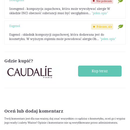
Nie polecam
Izoeugenol - kompozycja zapachowa, która może wywoływać alergie W
składzie INCI obecność substancji musi być uwzględnion...
"pełen opis"
Eugenol
Polecam, ale
Eugenol - składnik kompozycji zapachowej, która dodawana jest do
kosmetyku. W wyższym stężeniu może powodować alergie.Ob...
"pełen opis"
Gdzie kupić?
Kup teraz
Oceń lub dodaj komentarz
Twój komentarz jest dla nas ważny, daj znać wszystkim co sądzisz o kosmetyku, oceń go i wypisz
jego wady i zalety. Ważne! Opinie i komentarze nie są weryfikowane przez administratora.