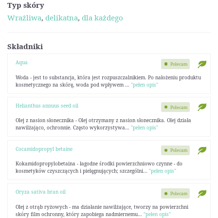
Typ skóry
Wrażliwa
,
delikatna
,
dla każdego
Składniki
Aqua
Polecam
Woda - jest to substancja, która jest rozpuszczalnikiem. Po nałożeniu produktu
kosmetycznego na skórę, woda pod wpływem ...
"pełen opis"
Helianthus annuus seed oil
Polecam
Olej z nasion słonecznika - Olej otrzymany z nasion słonecznika. Olej działa
nawilżająco, ochronnie. Często wykorzystywa...
"pełen opis"
Cocamidopropyl betaine
Polecam
Kokamidopropylobetaina - łagodne środki powierzchniowo czynne - do
kosmetyków czyszczących i pielęgnujących; szczególni...
"pełen opis"
Oryza sativa bran oil
Polecam
Olej z otrąb ryżowych - ma działanie nawilżające, tworzy na powierzchni
skóry film ochronny, który zapobiega nadmiernemu...
"pełen opis"