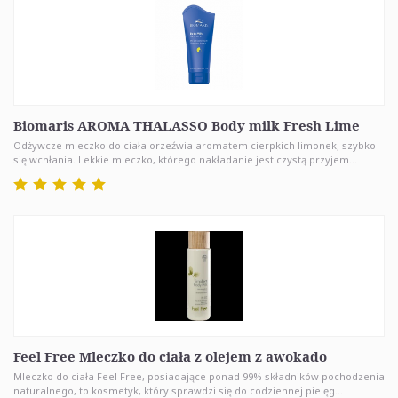
Biomaris AROMA THALASSO Body milk Fresh Lime
Odżywcze mleczko do ciała orzeźwia aromatem cierpkich limonek; szybko
się wchłania. Lekkie mleczko, którego nakładanie jest czystą przyjem...
Feel Free Mleczko do ciała z olejem z awokado
Mleczko do ciała Feel Free, posiadające ponad 99% składników pochodzenia
naturalnego, to kosmetyk, który sprawdzi się do codziennej pielęg...