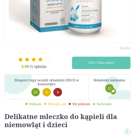
źródło
Oceń / Zobacz opinie
4.00
(1 opinia)
Eksperci lupy ocenili składniki (INCI) w
Składniki naturalne
kosmetyku
11
11
5
0
Polecam
Polecam, ale
Nie polecam
Naturalne
Delikatne mleczko do kąpieli dla
niemowląt i dzieci