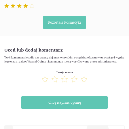
Pozostałe kosmetyki
Oceń lub dodaj komentarz
Twój komentarz jest dla nas ważny, daj znać wszystkim co sądzisz o kosmetyku, oceń go i wypisz
jego wady i zalety. Ważne! Opinie i komentarze nie są weryfikowane przez administratora.
Twoja ocena
Chcę napisać opinię