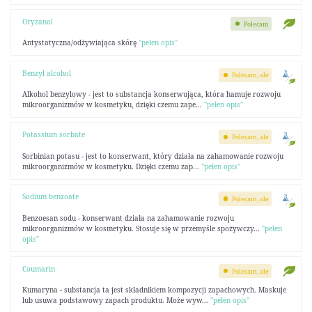
Oryzanol
Polecam
Antystatyczna/odżywiająca skórę
"pełen opis"
Benzyl alcohol
Polecam, ale
Alkohol benzylowy - jest to substancja konserwująca, która hamuje rozwoju
mikroorganizmów w kosmetyku, dzięki czemu zape...
"pełen opis"
Potassium sorbate
Polecam, ale
Sorbinian potasu - jest to konserwant, który działa na zahamowanie rozwoju
mikroorganizmów w kosmetyku. Dzięki czemu zap...
"pełen opis"
Sodium benzoate
Polecam, ale
Benzoesan sodu - konserwant działa na zahamowanie rozwoju
mikroorganizmów w kosmetyku. Stosuje się w przemyśle spożywczy...
"pełen
opis"
Coumarin
Polecam, ale
Kumaryna - substancja ta jest składnikiem kompozycji zapachowych. Maskuje
lub usuwa podstawowy zapach produktu. Może wyw...
"pełen opis"