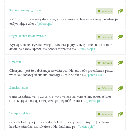
Sodium lauroyl glutamate
Polecam
Jest to substancja antystatyczna, środek powierzchniowo czynny. Substancja
odżywiająca włosy
"pełen opis"
Oryza sativa bran extract
Polecam
Wyciag z ziaren ryżu siewnego - zawiera peptydy dzięki czemu doskonale
działa na skórę, spowalnia proces starzenia się ...
"pełen opis"
Glycerin
Polecam
Gliceryna - jest to substancja nawilżająca. Ma zdolność przenikania przez
warstwę rogową naskórka, pomaga substancjom ak...
"pełen opis"
Xanthan gum
Polecam
Guma ksantanowa - substancja wpływająca na konsystencję kosmetyku -
stabilizująca emulsję i zwiększająca lepkość. Dodatk...
"pełen opis"
Tocopheryl Acetate
Polecam
Octan tokoferylu jest pochodną tokoferolu czyli witaminy E. Jest formą
bardziej stabilną niż tokoferol. Ma działanie pr...
"pełen opis"