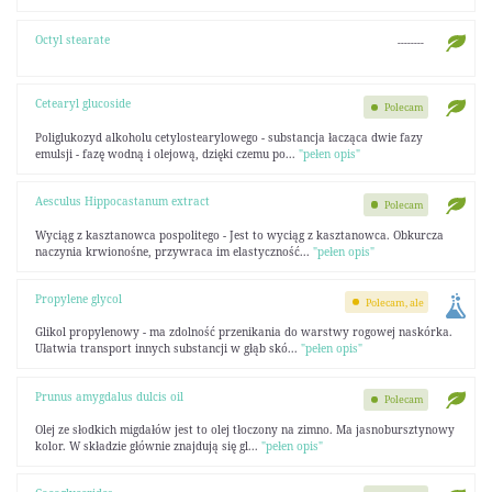
Octyl stearate
--------
Cetearyl glucoside
Polecam
Poliglukozyd alkoholu cetylostearylowego - substancja łacząca dwie fazy
emulsji - fazę wodną i olejową, dzięki czemu po...
"pełen opis"
Aesculus Hippocastanum extract
Polecam
Wyciąg z kasztanowca pospolitego - Jest to wyciąg z kasztanowca. Obkurcza
naczynia krwionośne, przywraca im elastyczność...
"pełen opis"
Propylene glycol
Polecam, ale
Glikol propylenowy - ma zdolność przenikania do warstwy rogowej naskórka.
Ułatwia transport innych substancji w głąb skó...
"pełen opis"
Prunus amygdalus dulcis oil
Polecam
Olej ze słodkich migdałów jest to olej tłoczony na zimno. Ma jasnobursztynowy
kolor. W składzie głównie znajdują się gl...
"pełen opis"