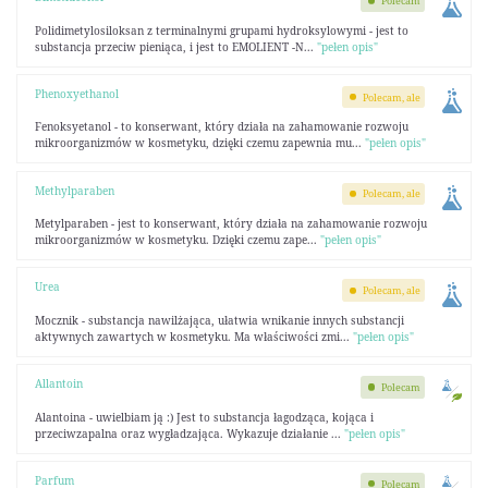
Polecam
Polidimetylosiloksan z terminalnymi grupami hydroksylowymi - jest to
substancja przeciw pieniąca, i jest to EMOLIENT -N...
"pełen opis"
Phenoxyethanol
Polecam, ale
Fenoksyetanol - to konserwant, który działa na zahamowanie rozwoju
mikroorganizmów w kosmetyku, dzięki czemu zapewnia mu...
"pełen opis"
Methylparaben
Polecam, ale
Metylparaben - jest to konserwant, który działa na zahamowanie rozwoju
mikroorganizmów w kosmetyku. Dzięki czemu zape...
"pełen opis"
Urea
Polecam, ale
Mocznik - substancja nawilżająca, ułatwia wnikanie innych substancji
aktywnych zawartych w kosmetyku. Ma właściwości zmi...
"pełen opis"
Allantoin
Polecam
Alantoina - uwielbiam ją :) Jest to substancja łagodząca, kojąca i
przeciwzapalna oraz wygładzająca. Wykazuje działanie ...
"pełen opis"
Parfum
Polecam