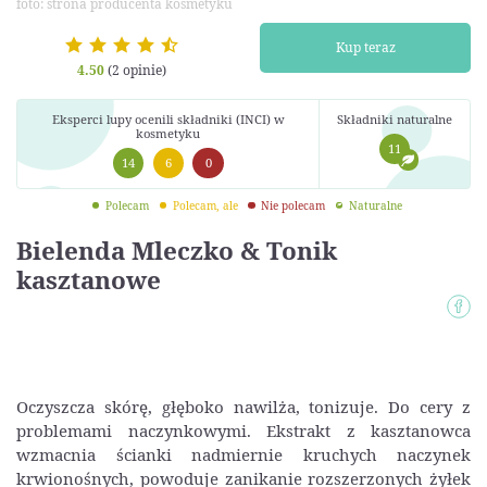
foto: strona producenta kosmetyku
Kup teraz
4.50
(2 opinie)
Eksperci lupy ocenili składniki (INCI) w
Składniki naturalne
kosmetyku
11
14
6
0
Polecam
Polecam, ale
Nie polecam
Naturalne
Bielenda Mleczko & Tonik
kasztanowe
Oczyszcza skórę, głęboko nawilża, tonizuje. Do cery z
problemami naczynkowymi. Ekstrakt z kasztanowca
wzmacnia ścianki nadmiernie kruchych naczynek
krwionośnych, powoduje zanikanie rozszerzonych żyłek