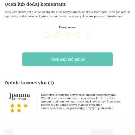
Oceń lub dodaj komentarz
Twój komentarz jest dla nas ważny, daj znać wszystkim co sądzisz o kosmetyku, oceń go i wypisz
jego wady i zalety. Ważne! Opinie i komentarze nie są weryfikowane przez administratora.
Twoja ocena
Chcę napisać opinię
Opinie kosmetyku (1)
Joanna
Kosmetyk idealny dla cery z problemami naczynkowymi.
Wszelkie zaczerwienienia znikają w dość krótkim czasie.
7 lat temu
Atutem produktu jest jego niska cena i wydajność. Starcza na
bardzo długo. Łatwo usuwa makijaż i wszelkie
zanieczyszczenia, nie powodując przy tym podrażnień.