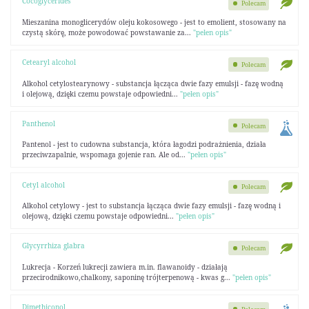
Cocoglycerides
Polecam
Mieszanina monoglicerydów oleju kokosowego - jest to emolient, stosowany na
czystą skórę, może powodować powstawanie za...
"pełen opis"
Cetearyl alcohol
Polecam
Alkohol cetylostearynowy - substancja łącząca dwie fazy emulsji - fazę wodną
i olejową, dzięki czemu powstaje odpowiedni...
"pełen opis"
Panthenol
Polecam
Pantenol - jest to cudowna substancja, która łagodzi podrażnienia, działa
przeciwzapalnie, wspomaga gojenie ran. Ale od...
"pełen opis"
Cetyl alcohol
Polecam
Alkohol cetylowy - jest to substancja łącząca dwie fazy emulsji - fazę wodną i
olejową, dzięki czemu powstaje odpowiedni...
"pełen opis"
Glycyrrhiza glabra
Polecam
Lukrecja - Korzeń lukrecji zawiera m.in. flawanoidy - działają
przecirodnikowo,chalkony, saponinę trójterpenową - kwas g...
"pełen opis"
Dimethiconol