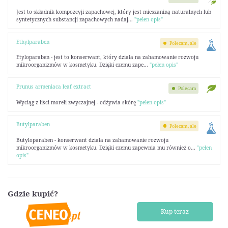
Jest to składnik kompozcyji zapachowej, który jest mieszaniną naturalnych lub
syntetycznych substancji zapachowych nadaj...
"pełen opis"
Ethylparaben
Polecam, ale
Etyloparaben - jest to konserwant, który działa na zahamowanie rozwoju
mikroorganizmów w kosmetyku. Dzięki czemu zape...
"pełen opis"
Prunus armeniaca leaf extract
Polecam
Wyciąg z liści moreli zwyczajnej - odżywia skórę
"pełen opis"
Butylparaben
Polecam, ale
Butyloparaben - konserwant działa na zahamowanie rozwoju
mikroorganizmów w kosmetyku. Dzięki czemu zapewnia mu również o...
"pełen
opis"
Gdzie kupić?
Kup teraz