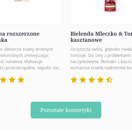
na rozszerzone
Bielenda Mleczko & To
nka
kasztanowe
ie obkurcza ściany drobnych
Oczyszcza skórę, głęboko nawil
rwionośnych zmniejszając
tonizuje. Do cery z problemami
ść rumienia. Wykazuje
naczynkowymi. Ekstrakt z kasz
ci przeciwzapalne, łagodzi zac...
wzmacnia ścianki nadmiernie kru
Pozostałe kosmetyki