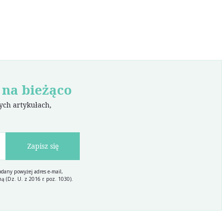
 na bieżąco
wych artykułach,
Zapisz się
dany powyżej adres e-mail,
ą (Dz. U. z 2016 r. poz. 1030).