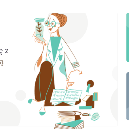
ę z
ą