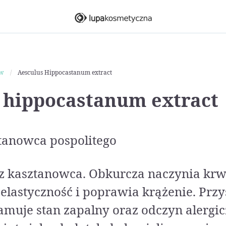
ów
Aesculus Hippocastanum extract
 hippocastanum extract
tanowca pospolitego
g z kasztanowca. Obkurcza naczynia kr
elastyczność i poprawia krążenie. Przy
amuje stan zapalny oraz odczyn alergic