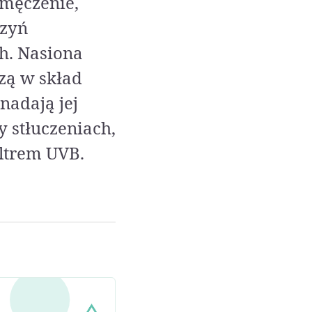
zmęczenie,
czyń
h. Nasiona
zą w skład
nadają jej
 stłuczeniach,
iltrem UVB.