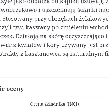
żyte jako dodatek do kąpieli usuwają 
ciwobrzękowo i uszczelniają ścianki na
 Stosowany przy obrzękach żylakowyc
czyli tzw. kasztany po zmieleniu wchod
ek. Działają na skórę oczyszczająco i 
ar z kwiatów i kory używany jest przy
strakty z kasztanowca są naturalnym f
e oceny
Ocena składnika (INCI)