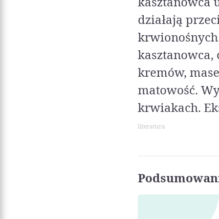
kasztanowca u
działają prze
krwionośnych.
kasztanowca, 
kremów, masecz
matowość. Wyw
krwiakach. Ek
literatura
Podsumowani