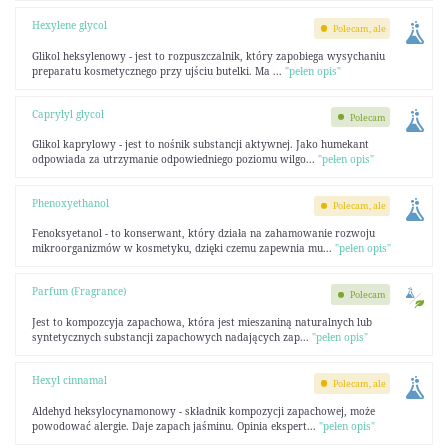
Hexylene glycol
Polecam, ale
Glikol heksylenowy - jest to rozpuszczalnik, który zapobiega wysychaniu
preparatu kosmetycznego przy ujściu butelki. Ma ...
"pełen opis"
Caprylyl glycol
Polecam
Glikol kaprylowy - jest to nośnik substancji aktywnej. Jako humekant
odpowiada za utrzymanie odpowiedniego poziomu wilgo...
"pełen opis"
Phenoxyethanol
Polecam, ale
Fenoksyetanol - to konserwant, który działa na zahamowanie rozwoju
mikroorganizmów w kosmetyku, dzięki czemu zapewnia mu...
"pełen opis"
Parfum (Fragrance)
Polecam
Jest to kompozcyja zapachowa, która jest mieszaniną naturalnych lub
syntetycznych substancji zapachowych nadających zap...
"pełen opis"
Hexyl cinnamal
Polecam, ale
Aldehyd heksylocynamonowy - składnik kompozycji zapachowej, może
powodować alergie. Daje zapach jaśminu. Opinia ekspert...
"pełen opis"