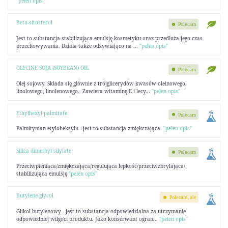
"pełen opis"
Beta-sitosterol
Polecam
Jest to substancja stabilizująca emulsję kosmetyku oraz przedłuża jego czas
przechowywania. Działa także odżywiająco na ...
"pełen opis"
GLYCINE SOJA (SOYBEAN) OIL
Polecam
Olej sojowy. Składa się głównie z trójglicerydów kwasów oleinowego,
linolowego, linolenowego. Zawiera witaminę E i lecy...
"pełen opis"
Ethylhexyl palmitate
Polecam
Palmitynian etyloheksylu - jest to substancja zmiękczająca.
"pełen opis"
Silica dimethyl silylate
Polecam
Przeciwpieniąca/zmiękczająca/regulująca lepkość/przeciwzbrylająca/
stabilizująca emulsję
"pełen opis"
Butylene glycol
Polecam, ale
Glikol butylenowy - jest to substancja odpowiedzialna za utrzymanie
odpowiedniej wilgoci produktu. Jako konserwant ogran...
"pełen opis"