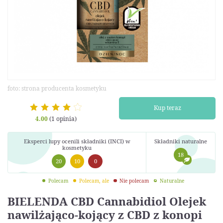
foto: strona producenta kosmetyku
Kup teraz
4.00
(1 opinia)
Eksperci lupy ocenili składniki (INCI) w
Składniki naturalne
kosmetyku
18
20
10
0
Polecam
Polecam, ale
Nie polecam
Naturalne
BIELENDA CBD Cannabidiol Olejek
nawilżająco-kojący z CBD z konopi