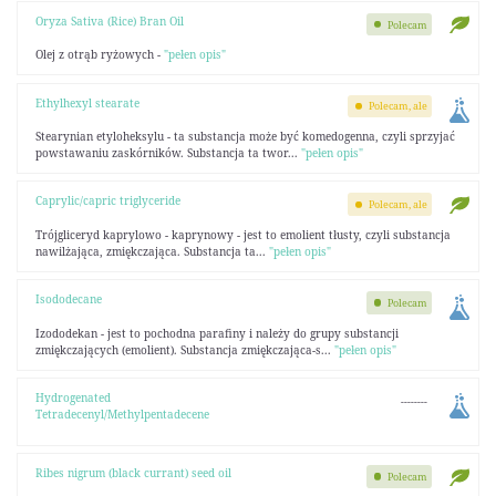
Oryza Sativa (Rice) Bran Oil
Polecam
Olej z otrąb ryżowych -
"pełen opis"
Ethylhexyl stearate
Polecam, ale
Stearynian etyloheksylu - ta substancja może być komedogenna, czyli sprzyjać
powstawaniu zaskórników. Substancja ta twor...
"pełen opis"
Caprylic/capric triglyceride
Polecam, ale
Trójgliceryd kaprylowo - kaprynowy - jest to emolient tłusty, czyli substancja
nawilżająca, zmiękczająca. Substancja ta...
"pełen opis"
Isododecane
Polecam
Izododekan - jest to pochodna parafiny i należy do grupy substancji
zmiękczających (emolient). Substancja zmiękczająca-s...
"pełen opis"
Hydrogenated
--------
Tetradecenyl/Methylpentadecene
Ribes nigrum (black currant) seed oil
Polecam