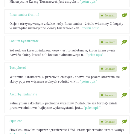
Nienasycone Kwasy Tłuszczowe). Jest antyoks...
"pełen opis"
Rosa canina fruit oil
Polecam
Olejem otrzymywanym z dzikiej róży, Rosa canina - źródło witaminy C, bogaty
w niezbędne nienasycone kwasy tłuszczowe – w...
"pełen opis"
Sodium hyaluronate
Polecam
Sól sodowa kwasu hialuronowego - jest to substancja, która intensywnie
nawilża skórę. Postać soli kwasu hialuronowego u...
"pełen opis"
Tocopherol
Polecam
Witamina E (tokoferol) - przeciwutleniająca - spowalnia proces starzenia się
skóry poprzez wiązanie wolnych rodników, kt...
"pełen opis"
Ascorbyl palmitate
Polecam
Palmitynian askorbylu - pochodna witaminy C (stabilniejsza forma)- działa
przeciwrodnikowo (najlepsze wykorzystanie jest...
"pełen opis"
Squalene
Polecam
Skwalen - nawilża poprzez ograniczenie TEWL (transepidermalna utrata wody)