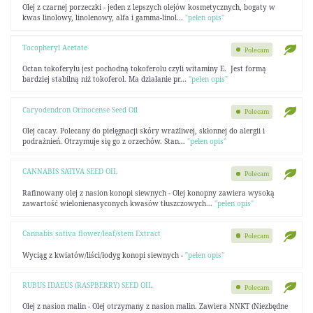
Olej z czarnej porzeczki - jeden z lepszych olejów kosmetycznych, bogaty w
kwas linolowy, linolenowy, alfa i gamma-linol...
"pełen opis"
Tocopheryl Acetate
Polecam
Octan tokoferylu jest pochodną tokoferolu czyli witaminy E. Jest formą
bardziej stabilną niż tokoferol. Ma działanie pr...
"pełen opis"
Caryodendron Orinocense Seed Oil
Polecam
Olej cacay. Polecany do pielęgnacji skóry wrażliwej, skłonnej do alergii i
podrażnień. Otrzymuje się go z orzechów. Stan...
"pełen opis"
CANNABIS SATIVA SEED OIL
Polecam
Rafinowany olej z nasion konopi siewnych - Olej konopny zawiera wysoką
zawartość wielonienasyconych kwasów tłuszczowych...
"pełen opis"
Cannabis sativa flower/leaf/stem Extract
Polecam
Wyciąg z kwiatów/liści/łodyg konopi siewnych -
"pełen opis"
RUBUS IDAEUS (RASPBERRY) SEED OIL
Polecam
Olej z nasion malin - Olej otrzymany z nasion malin. Zawiera NNKT (Niezbędne