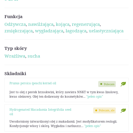
Funkcja
Odżywcza
,
nawilżająca
,
kojąca
,
regenerująca
,
zmiękczająca
,
wygładzająca
,
łagodząca
,
uelastyczniająca
Typ skóry
Wrażliwa
,
sucha
Składniki
Prunus persica (peach) kernel oil
Polecam
Jest to olej z pestek brzoskwini, który zawiera NNKT w tym kwas linolowy,
kwas oleinowy. Olej ten dodawany do kosmetyków...
"pełen opis"
Hydrogenated Macadamia Integrifolia seed
Polecam, ale
oil
Uwodorniony (utwardzony) olej z makadamii. Jest modyfikatorem reologii.
Kondycjonuje włosy i skórę. Wygładza i natłuszcz...
"pełen opis"