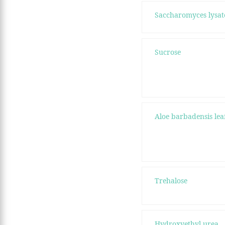
Saccharomyces lysate
Sucrose
Aloe barbadensis lea
Trehalose
Hydroxyethyl urea