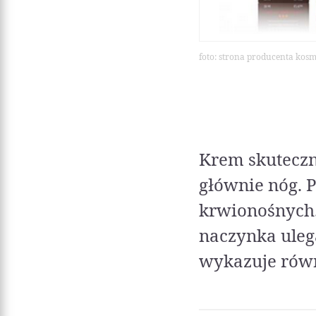
foto: strona producenta kos
Krem skuteczn
głównie nóg. 
krwionośnych.
naczynka ulega
wykazuje równ