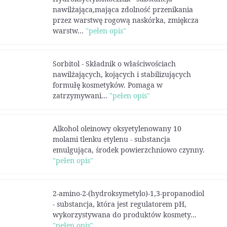
nawilżająca,mająca zdolność przenikania
przez warstwę rogową naskórka, zmiękcza
warstw...
"pełen opis"
Sorbitol - Składnik o właściwościach
nawilżających, kojących i stabilizujących
formułę kosmetyków. Pomaga w
zatrzymywani...
"pełen opis"
Alkohol oleinowy oksyetylenowany 10
molami tlenku etylenu - substancja
emulgująca, środek powierzchniowo czynny.
"pełen opis"
2-amino-2-(hydroksymetylo)-1,3-propanodiol
- substancja, która jest regulatorem pH,
wykorzystywana do produktów kosmety...
"pełen opis"