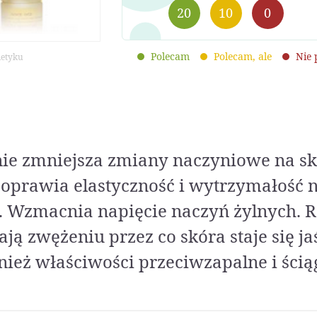
20
10
0
Polecam
Polecam, ale
Nie
metyku
ie zmniejsza zmiany naczyniowe na skó
Poprawia elastyczność i wytrzymałość 
 Wzmacnia napięcie naczyń żylnych. 
ją zwężeniu przez co skóra staje się ja
ież właściwości przeciwzapalne i ścią