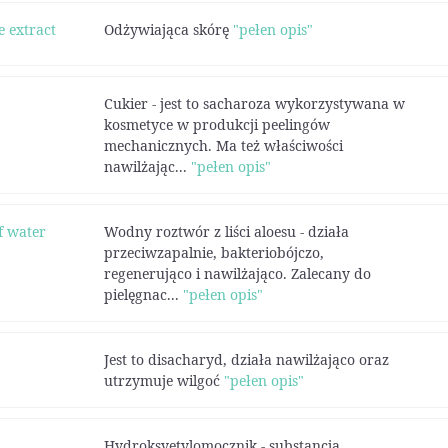
 extract
Odżywiająca skórę
"pełen opis"
Cukier - jest to sacharoza wykorzystywana w
kosmetyce w produkcji peelingów
mechanicznych. Ma też właściwości
nawilżając...
"pełen opis"
f water
Wodny roztwór z liści aloesu - działa
przeciwzapalnie, bakteriobójczo,
regenerująco i nawilżająco. Zalecany do
pielęgnac...
"pełen opis"
Jest to disacharyd, działa nawilżająco oraz
utrzymuje wilgoć
"pełen opis"
Hydroksyetylomocznik - substancja