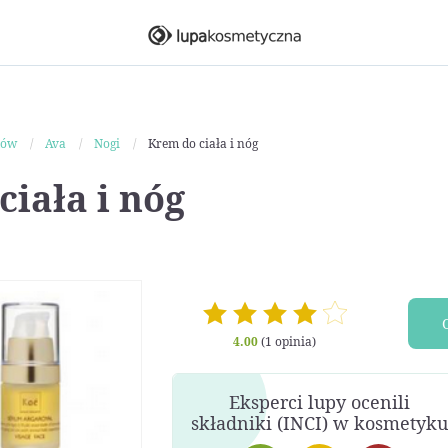
ków
Ava
Nogi
Krem do ciała i nóg
ciała i nóg
4.00
(1 opinia)
Eksperci lupy ocenili
składniki (INCI) w kosmetyku