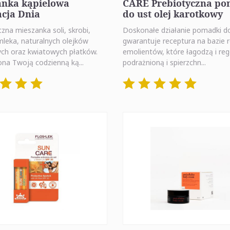
anka kąpielowa
CARE Prebiotyczna p
cja Dnia
do ust olej karotkowy
na mieszanka soli, skrobi,
Doskonałe działanie pomadki d
mleka, naturalnych olejków
gwarantuje receptura na bazie r
ych oraz kwiatowych płatków.
emolientów, które łagodzą i re
ona Twoją codzienną ką...
podrażnioną i spierzchn...