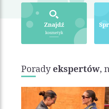
Znajdź
Sp
kosmetyk
Porady
ekspertów
, 