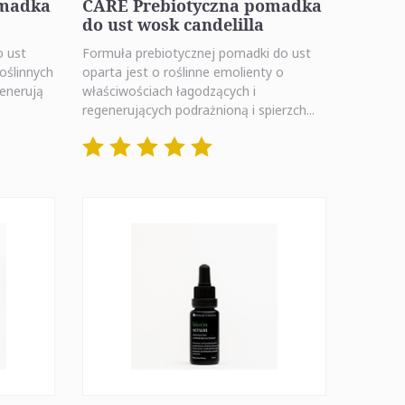
omadka
CARE Prebiotyczna pomadka
do ust wosk candelilla
o ust
Formuła prebiotycznej pomadki do ust
oślinnych
oparta jest o roślinne emolienty o
generują
właściwościach łagodzących i
regenerujących podrażnioną i spierzch...