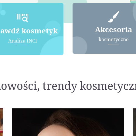
Akcesoria
rawdź kosmetyk
kosmetyczne
Analiza INCI
nowości, trendy kosmetycz