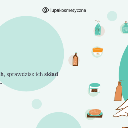
ch
, sprawdzisz ich
skład
.