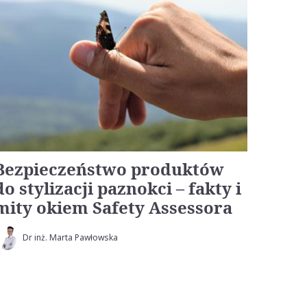
Bezpieczeństwo produktów
do stylizacji paznokci – fakty i
mity okiem Safety Assessora
Dr inż. Marta Pawłowska