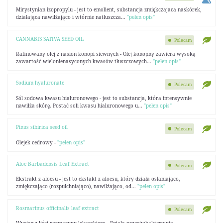
Mirystynian izopropylu - jest to emolient, substancja zmiękczajaca naskórek,
działająca nawilżająco i wtórnie natłuszcza...
"pełen opis"
CANNABIS SATIVA SEED OIL
Polecam
Rafinowany olej z nasion konopi siewnych - Olej konopny zawiera wysoką
zawartość wielonienasyconych kwasów tłuszczowych...
"pełen opis"
Sodium hyaluronate
Polecam
Sól sodowa kwasu hialuronowego - jest to substancja, która intensywnie
nawilża skórę. Postać soli kwasu hialuronowego u...
"pełen opis"
Pinus sibirica seed oil
Polecam
Olejek cedrowy -
"pełen opis"
Aloe Barbadensis Leaf Extract
Polecam
Ekstrakt z aloesu - jest to ekstakt z aloesu, który działa osłaniająco,
zmiękczająco (rozpulchniająco), nawilżająco, od...
"pełen opis"
Rosmarinus officinalis leaf extract
Polecam