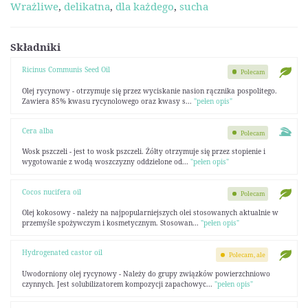
Wrażliwe
,
delikatna
,
dla każdego
,
sucha
Składniki
Ricinus Communis Seed Oil
Polecam
Olej rycynowy - otrzymuje się przez wyciskanie nasion rącznika pospolitego.
Zawiera 85% kwasu rycynolowego oraz kwasy s...
"pełen opis"
Cera alba
Polecam
Wosk pszczeli - jest to wosk pszczeli. Żółty otrzymuje się przez stopienie i
wygotowanie z wodą woszczyzny oddzielone od...
"pełen opis"
Cocos nucifera oil
Polecam
Olej kokosowy - należy na najpopularniejszych olei stosowanych aktualnie w
przemyśle spożywczym i kosmetycznym. Stosowan...
"pełen opis"
Hydrogenated castor oil
Polecam, ale
Uwodorniony olej rycynowy - Należy do grupy związków powierzchniowo
czynnych. Jest solubilizatorem kompozycji zapachowyc...
"pełen opis"