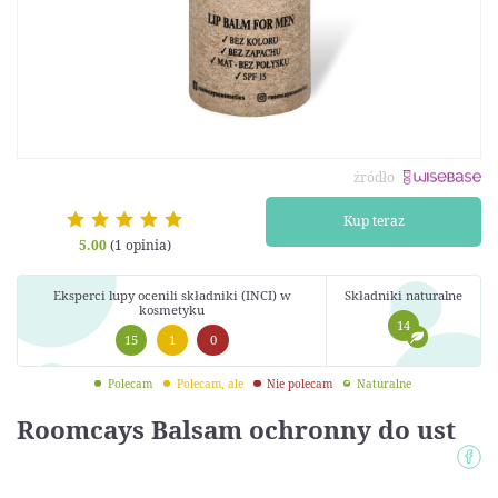
źródło
Kup teraz
5.00
(1 opinia)
Eksperci lupy ocenili składniki (INCI) w
Składniki naturalne
kosmetyku
14
15
1
0
Polecam
Polecam, ale
Nie polecam
Naturalne
Roomcays Balsam ochronny do ust