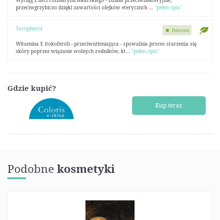
Wyciąg z liści rozmarynu lekarskiego - Działa przeciwbakteryjnie,
przeciwgrzybiczo dzięki zawartości olejków eterycznch ...
"pełen opis"
Tocopherol
Polecam
Witamina E (tokoferol) - przeciwutleniająca - spowalnia proces starzenia się
skóry poprzez wiązanie wolnych rodników, kt...
"pełen opis"
Gdzie kupić?
Kup teraz
Podobne
kosmetyki