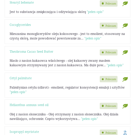
Stearyl behenate
Polecam
Jest to substancja zmiękczająca i odżywiająca skórę
"pełen opis"
Cocoglycerides
Polecam
Mieszanina monoglicerydów oleju kokosowego - jest to emolient, stosowany na
czystą skórę, może powodować powstawanie za...
"pełen opis"
Theobroma Cacao Seed Butter
Polecam
Masło z nasion kakaowca właściwego - olej kakaowy zwany masłem
kakaowym otrzymywany jest z nasion kakaowca. Ma duże pow...
"pełen opis"
Cetyl palmitate
Polecam
Palmitynian cetylu (olbrot) - emolient, regulator konsystencji emulsji i sztyftów
"pełen opis"
Helianthus annuus seed oil
Polecam
Olej z nasion słonecznika - Olej otrzymany z nasion słonecznika. Olej działa
nawilżająco, ochronnie. Często wykorzystywa...
"pełen opis"
Isopropyl myristate
Polecam