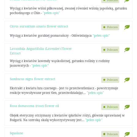
Polecam
Wyciąg z kwiatów wiśni piłkowanej, zwanej również wiśnią japońską, gatunku
pochodzącego z Chin -
"pełen opis"
Citrus aurantium amara flower extract
Polecam
Wyciąg z kwiatów gorzkiej pomarańczy - Odświeżająca
"pełen opis"
Lavandula Angustifolia (Lavender) Flower
Polecam
Extract
Wyciąg z kwiatów lawendy wąskolistnej, gatunku roślniy z rodziny
jasnowatych -
"pełen opis"
Sambucus nigra flower extract
Polecam
Ekstrakt z kwiatu bzu czarnego - jest to przeciwutleniacz - powstrzymuje
reakcje wywoływane przez tlen, przeciwdziałając...
"pełen opis"
Rosa damascena (rose) flower oil
Polecam
Olejek eteryczny otrzymany z kwiatów (płatków róży), głównie uprawianej w
Bułgarii. Na szeroką skalę wykorzystywany jest...
"pełen opis"
Squalane
Polecam