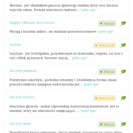
Skwalan - jest składnikiem płaszcza lipidowego ludzkiej skóry oraz tłuszczu
wątroby rekina. Posiada właściwości bakterio...
"pełen opis"
Zingiber Officinale Root Extract
Polecam
Wyciąg z korzenia imbiru - ma działanie przeciwstarzeniowe
"pełen opis"
Lecithin
Polecam, ale
Lecytyna - jest fosfolipidem, pozyskiwanym ze słonecznika, rzepaku, soi oraz z
ryb i żółtek jaj kurzych. Surowiec najczę...
"pełen opis"
Ascorbyl palmitate
Polecam
Palmitynian askorbylu - pochodna witaminy C (stabilniejsza forma)- działa
przeciwrodnikowo (najlepsze wykorzystanie jest...
"pełen opis"
Glyceryl stearate
Polecam, ale
Stearynian glicerolu - nadaje odpowiednią konsystencję kosmetykom. Jest to
emolient, który ma właściwości zmiękczające, ...
"pełen opis"
Glyceryl oleate
Polecam
Monogliceryd kwasu oleinowego - jest to emolient, stosowany na czystą skórę,