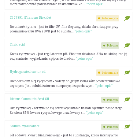
może powodować powstawanie zaskórników. Za...
"pełen opis"
CI 77891 (Titanium Dioxide)
Polecam, ale
Dwutlenek tytanu - jest to filtr UV, filtr fizyczny, działa ekranizująco przy
promieniowaniu UVA i UVB jest to substa...
"pełen opis"
Citric acid
Polecam
Kwas cytrynowy - jest regulatorem pH. Efektem działania AHA na skórę jest jej
rozjaśnienie, wygładzenie, spłycenie drobn...
"pełen opis"
Hydrogenated castor oil
Polecam, ale
Uwodorniony olej rycynowy - Należy do grupy związków powierzchniowo
czynnych. Jest solubilizatorem kompozycji zapachowyc...
"pełen opis"
Ricinus Communis Seed Oil
Polecam
Olej rycynowy - otrzymuje się przez wyciskanie nasion rącznika pospolitego.
Zawiera 85% kwasu rycynolowego oraz kwasy s...
"pełen opis"
Sodium hyaluronate
Polecam
Sól sodowa kwasu hialuronowego - jest to substancja, która intensywnie