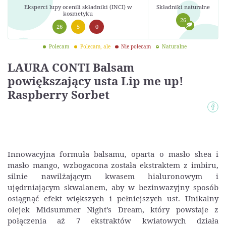
Eksperci lupy ocenili składniki (INCI) w
Składniki naturalne
kosmetyku
26
26
5
0
Polecam
Polecam, ale
Nie polecam
Naturalne
LAURA CONTI Balsam
powiększający usta Lip me up!
Raspberry Sorbet
Innowacyjna formuła balsamu, oparta o masło shea i
masło mango, wzbogacona została ekstraktem z imbiru,
silnie nawilżającym kwasem hialuronowym i
ujędrniającym skwalanem, aby w bezinwazyjny sposób
osiągnąć efekt większych i pełniejszych ust. Unikalny
olejek Midsummer Night’s Dream, który powstaje z
połączenia aż 7 ekstraktów kwiatowych działa