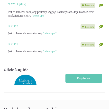
CI 77019 (Mica)
Polecam
Jest to minerał nadajacy perłowy wygląd kosmetykom. daje równeż efekt
rozświetlonej skóry
"pełen opis"
Ci 77492
Polecam
Jest to barwnik kosmetyczny
"pełen opis"
Ci 77491
Polecam
Jest to barwnik kosmetyczny
"pełen opis"
Gdzie kupić?
Kup teraz