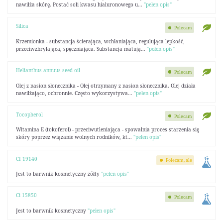
nawilża skórę. Postać soli kwasu hialuronowego u...
"pełen opis"
Silica
Polecam
Krzemionka - substancja ścierająca, wchłaniająca, regulująca lepkość,
przeciwzbrylająca, spęczniająca. Substancja matują...
"pełen opis"
Helianthus annuus seed oil
Polecam
Olej z nasion słonecznika - Olej otrzymany z nasion słonecznika. Olej działa
nawilżająco, ochronnie. Często wykorzystywa...
"pełen opis"
Tocopherol
Polecam
Witamina E (tokoferol) - przeciwutleniająca - spowalnia proces starzenia się
skóry poprzez wiązanie wolnych rodników, kt...
"pełen opis"
CI 19140
Polecam, ale
Jest to barwnik kosmetyczny żółty
"pełen opis"
Ci 15850
Polecam
Jest to barwnik kosmetyczny
"pełen opis"