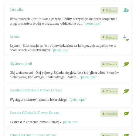
Cera alba
Polecam
Wosk pszczeli - jest to wosk pszczeli. Żółty otrzymuje się przez stopienie i
wygotowanie z wodą woszczyzny oddzielone od...
"pełen opis"
Aroma
Polecam
Zapach - Substancja ta jest odpowiedzialna za kompozycje zapachowe w
produktach kosmetycznych.
"pełen opis"
Glycine soja oil
Polecam
Olej z ziaren soi - Olej sojowy. Składa się głównie z trójglicerydów kwasów
oleinowego, linolowego, linolenowego. Zawie...
"pełen opis"
Jasminum Officinale Flower Extract
Polecam
Wyciąg z kwiatów jaśminu lekarskiego -
"pełen opis"
Paeonia Officinalis Flower Extract
Polecam
Ekstrakt z korzenia piwonii białej -
"pełen opis"
Prunus serrulata flower extract