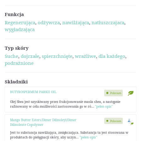
Funkcja
Regenerująca
,
odżywcza
,
nawilżająca
,
natłuszczajaca
,
wygładzająca
Typ skóry
Suche
,
dojrzałe
,
spierzchnięte
,
wrażliwe
,
dla każdego
,
podrażnione
Składniki
BUTYROSPERMUM PARKII OIL
Polecam
Olej Shea jest uzyskiwany przez frakcjonowanie masła shea, a następnie
rafinowany w celu możliwości zastosowania go w ró...
"pełen opis"
Mango Butter Esters/Dimer Dilinoleyl/Dimer
Polecam
Dilinoleate Copolymer
Jest to substancja nawilżająca, zmiękczająca. Substancja ta jest stosowana w
pro­duktach do pielęgnacji skóry, aby uczyn...
"pełen opis"