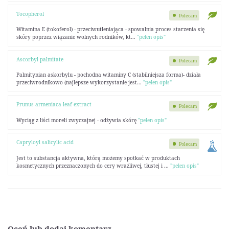
Tocopherol
Polecam
Witamina E (tokoferol) - przeciwutleniająca - spowalnia proces starzenia się
skóry poprzez wiązanie wolnych rodników, kt...
"pełen opis"
Ascorbyl palmitate
Polecam
Palmitynian askorbylu - pochodna witaminy C (stabilniejsza forma)- działa
przeciwrodnikowo (najlepsze wykorzystanie jest...
"pełen opis"
Prunus armeniaca leaf extract
Polecam
Wyciąg z liści moreli zwyczajnej - odżywia skórę
"pełen opis"
Capryloyl salicylic acid
Polecam
Jest to substancja aktywna, którą możemy spotkać w produktach
kosmetycznych przeznaczonych do cery wrażliwej, tłustej i ...
"pełen opis"
Oceń lub dodaj komentarz