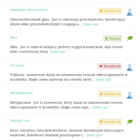
Aluminum chlorohydrate
Polecam, ale
Chlorowodorotlenek glinu - Jest to substancja przeciwpotowa, dezodorująca
(działa lekko przeciwbakteryjnie) i ściągająca...
"pełen opis"
Mica
Polecam
Mika - jest to minerał nadajacy perłowy wygląd kosmetykom. daje równeż
efekt rozświetlonej skóry
"pełen opis"
Triclosan
Nie polecam
Triklosan - konserwant działa na zahamowanie rozwoju mikroorganizmów w
kosmetyku. Dzięki czemu zapewnia mu również okreś...
"pełen opis"
Methylparaben
Polecam, ale
Metylparaben - jest to konserwant, który działa na zahamowanie rozwoju
mikroorganizmów w kosmetyku. Dzięki czemu zape...
"pełen opis"
Salicylic acid
Polecam, ale
Kwas salicylowy, beta-hydroksykwas, działanie eksfoliacyjne (złuszczające
naskórek), dodatkowo działanie przecizapalne i...
"pełen opis"