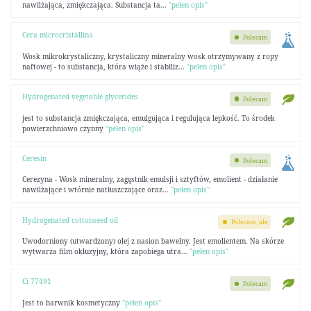
nawilżająca, zmiękczająca. Substancja ta...
"pełen opis"
Cera microcristallina
Polecam
Wosk mikrokrystaliczny, krystaliczny mineralny wosk otrzymywany z ropy
naftowej - to substancja, która wiąże i stabiliz...
"pełen opis"
Hydrogenated vegetable glycerides
Polecam
jest to substancja zmiękczająca, emulgująca i regulująca lepkość. To środek
powierzchniowo czynny
"pełen opis"
Ceresin
Polecam
Cerezyna - Wosk mineralny, zagęstnik emulsji i sztyftów, emolient - działanie
nawilżające i wtórnie natłuszczające oraz...
"pełen opis"
Hydrogenated cottonseed oil
Polecam, ale
Uwodorniony (utwardzony) olej z nasion bawełny. Jest emolientem. Na skórze
wytwarza film okluzyjny, która zapobiega utra...
"pełen opis"
Ci 77491
Polecam
Jest to barwnik kosmetyczny
"pełen opis"