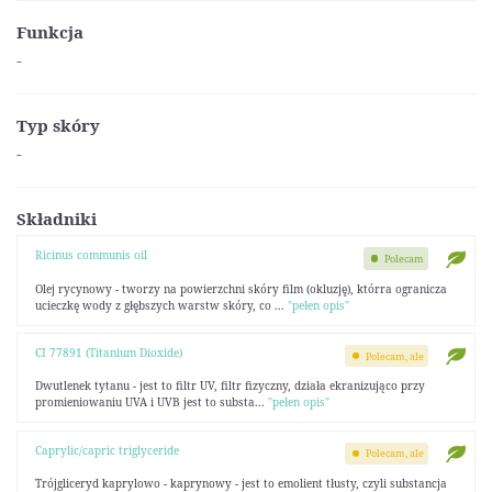
Funkcja
-
Typ skóry
-
Składniki
Ricinus communis oil
Polecam
Olej rycynowy - tworzy na powierzchni skóry film (okluzję), którra ogranicza
ucieczkę wody z głębszych warstw skóry, co ...
"pełen opis"
CI 77891 (Titanium Dioxide)
Polecam, ale
Dwutlenek tytanu - jest to filtr UV, filtr fizyczny, działa ekranizująco przy
promieniowaniu UVA i UVB jest to substa...
"pełen opis"
Caprylic/capric triglyceride
Polecam, ale
Trójgliceryd kaprylowo - kaprynowy - jest to emolient tłusty, czyli substancja