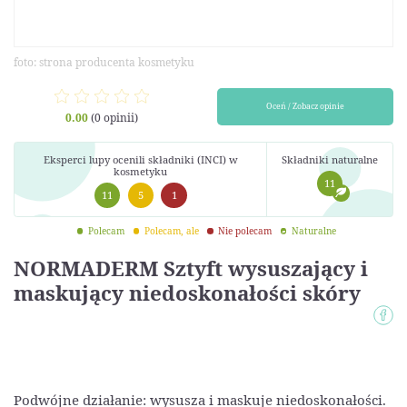
foto: strona producenta kosmetyku
Oceń / Zobacz opinie
0.00
(0 opinii)
Eksperci lupy ocenili składniki (INCI) w
Składniki naturalne
kosmetyku
11
11
5
1
Polecam
Polecam, ale
Nie polecam
Naturalne
NORMADERM Sztyft wysuszający i
maskujący niedoskonałości skóry
Podwójne działanie: wysusza i maskuje niedoskonałości.