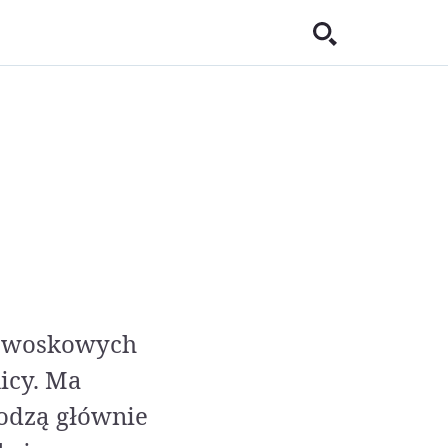
ów woskowych
nicy. Ma
odzą głównie