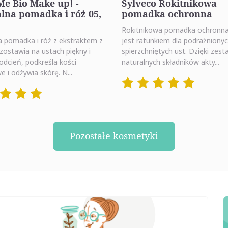
e Bio Make up! -
Sylveco Rokitnikowa
lna pomadka i róż 05,
pomadka ochronna
Rokitnikowa pomadka ochronna
a pomadka i róż z ekstraktem z
jest ratunkiem dla podrażnionyc
zostawia na ustach piękny i
spierzchniętych ust. Dzięki zest
odcień, podkreśla kości
naturalnych składników akty...
e i odżywia skórę. N...
Pozostałe kosmetyki