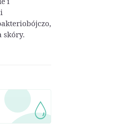
e i
i
bakteriobójczo,
 skóry.