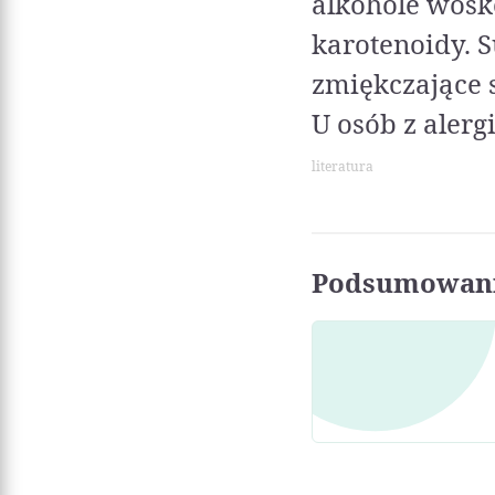
alkohole wosk
karotenoidy. 
zmiękczające s
U osób z alerg
literatura
Podsumowani