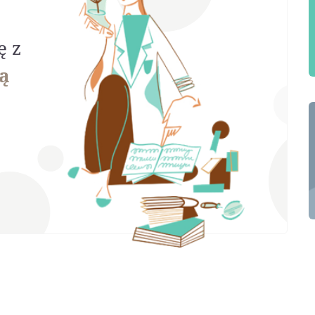
ę z
ą