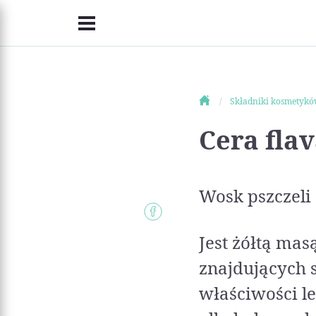
Składniki kosmetyk
Cera fla
Wosk pszczeli
Jest żółtą mas
znajdujących s
właściwości l