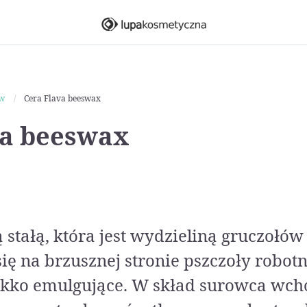
ów
Cera Flava beeswax
va beeswax
ą stałą, która jest wydzieliną gruczoł
ię na brzusznej stronie pszczoły robot
ekko emulgujące. W skład surowca wch