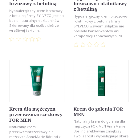
brzozowy z betuliną
brzozowo-rokitnikowy
z betuliną
Hypoalergiczny krem brzozowy
z betuliną firmy SYLVECO jest na
Hypoalergiczny krem brzozowo-
bazie naturalnych składników.
rokitnikowy z betuliną firmy
Skierowany dla osóbo skórze
SYLVECO wswoim skłądzie nie
wrażliwej i skłonn...
posiada konserwantów ani
kompozycji zapachowych, dz...
Krem dla mężczyzn
Krem do golenia FOR
przeciwzmarszczkowy
MEN
FOR MEN
Naturalny krem do golenia dla
mężczyzn FOR MEN AnneMarie
Naturalny krem
Börlind efektywnie zmiękczy
przeciwzmarszczkowy dla
Twój zarost i wypielęgnuje skórę
mężczyzn AnneMarie Börlind z