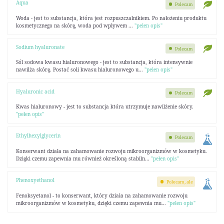
Aqua
Polecam
Woda - jest to substancja, która jest rozpuszczalnikiem. Po nałożeniu produktu
kosmetycznego na skórę, woda pod wpływem ...
"pełen opis"
Sodium hyaluronate
Polecam
Sól sodowa kwasu hialuronowego - jest to substancja, która intensywnie
nawilża skórę. Postać soli kwasu hialuronowego u...
"pełen opis"
Hyaluronic acid
Polecam
Kwas hialuronowy - jest to substancja która utrzymuje nawilżenie skóry.
"pełen opis"
Ethylhexylglycerin
Polecam
Konserwant działa na zahamowanie rozwoju mikroorganizmów w kosmetyku.
Dzięki czemu zapewnia mu również określoną stabiln...
"pełen opis"
Phenoxyethanol
Polecam, ale
Fenoksyetanol - to konserwant, który działa na zahamowanie rozwoju
mikroorganizmów w kosmetyku, dzięki czemu zapewnia mu...
"pełen opis"