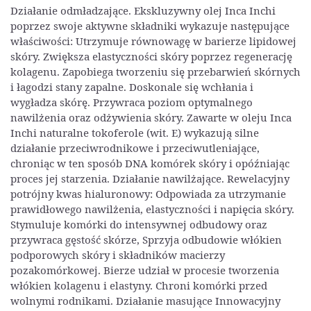
Działanie odmładzające. Ekskluzywny olej Inca Inchi
poprzez swoje aktywne składniki wykazuje następujące
właściwości: Utrzymuje równowagę w barierze lipidowej
skóry. Zwiększa elastyczności skóry poprzez regenerację
kolagenu. Zapobiega tworzeniu się przebarwień skórnych
i łagodzi stany zapalne. Doskonale się wchłania i
wygładza skórę. Przywraca poziom optymalnego
nawilżenia oraz odżywienia skóry. Zawarte w oleju Inca
Inchi naturalne tokoferole (wit. E) wykazują silne
działanie przeciwrodnikowe i przeciwutleniające,
chroniąc w ten sposób DNA komórek skóry i opóźniając
proces jej starzenia. Działanie nawilżające. Rewelacyjny
potrójny kwas hialuronowy: Odpowiada za utrzymanie
prawidłowego nawilżenia, elastyczności i napięcia skóry.
Stymuluje komórki do intensywnej odbudowy oraz
przywraca gęstość skórze, Sprzyja odbudowie włókien
podporowych skóry i składników macierzy
pozakomórkowej. Bierze udział w procesie tworzenia
włókien kolagenu i elastyny. Chroni komórki przed
wolnymi rodnikami. Działanie masujące Innowacyjny