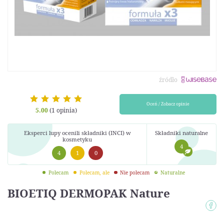
źródło
Oceń / Zobacz opinie
5.00
(1 opinia)
Eksperci lupy ocenili składniki (INCI) w
Składniki naturalne
kosmetyku
4
4
1
0
Polecam
Polecam, ale
Nie polecam
Naturalne
BIOETIQ DERMOPAK Nature