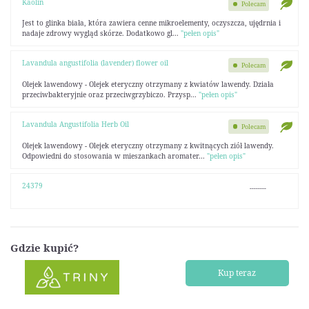
Kaolin
Polecam
Jest to glinka biała, która zawiera cenne mikroelementy, oczyszcza, ujędrnia i
nadaje zdrowy wygląd skórze. Dodatkowo gl...
"pełen opis"
Lavandula angustifolia (lavender) flower oil
Polecam
Olejek lawendowy - Olejek eteryczny otrzymany z kwiatów lawendy. Działa
przeciwbakteryjnie oraz przeciwgrzybiczo. Przysp...
"pełen opis"
Lavandula Angustifolia Herb Oil
Polecam
Olejek lawendowy - Olejek eteryczny otrzymany z kwitnących ziół lawendy.
Odpowiedni do stosowania w mieszankach aromater...
"pełen opis"
24379
--------
Gdzie kupić?
Kup teraz