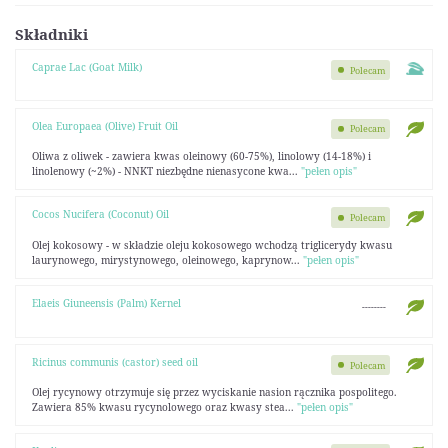
Składniki
Caprae Lac (Goat Milk)
Polecam
Olea Europaea (Olive) Fruit Oil
Polecam
Oliwa z oliwek - zawiera kwas oleinowy (60-75%), linolowy (14-18%) i
linolenowy (~2%) - NNKT niezbędne nienasycone kwa...
"pełen opis"
Cocos Nucifera (Coconut) Oil
Polecam
Olej kokosowy - w składzie oleju kokosowego wchodzą triglicerydy kwasu
laurynowego, mirystynowego, oleinowego, kaprynow...
"pełen opis"
Elaeis Giuneensis (Palm) Kernel
--------
Ricinus communis (castor) seed oil
Polecam
Olej rycynowy otrzymuje się przez wyciskanie nasion rącznika pospolitego.
Zawiera 85% kwasu rycynolowego oraz kwasy stea...
"pełen opis"