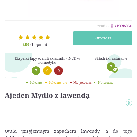
źródło
Kup teraz
5.00
(1 opinia)
Eksperci lupy ocenili składniki (INCI) w
Składniki naturalne
kosmetyku
7
7
0
0
Polecam
Polecam, ale
Nie polecam
Naturalne
Ajeden Mydło z lawendą
Otula przyjemnym zapachem lawendy, a do tego