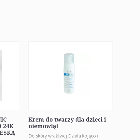
NIC
Krem do twarzy dla dzieci i
 24K
niemowląt
IESKĄ
Do skóry wrażliwej Działa kojąco i