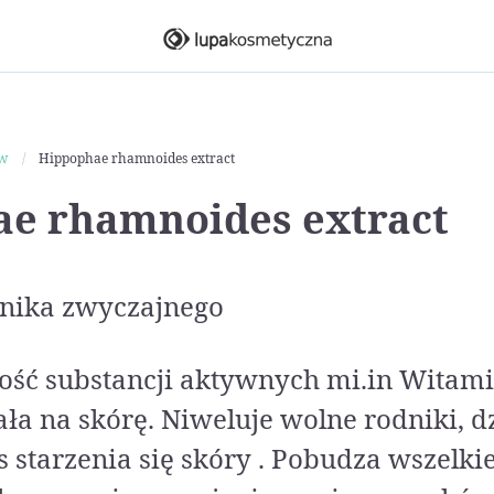
ów
Hippophae rhamnoides extract
e rhamnoides extract
tnika zwyczajnego
ość substancji aktywnych mi.in Witami
ła na skórę. Niweluje wolne rodniki, 
 starzenia się skóry . Pobudza wszelki