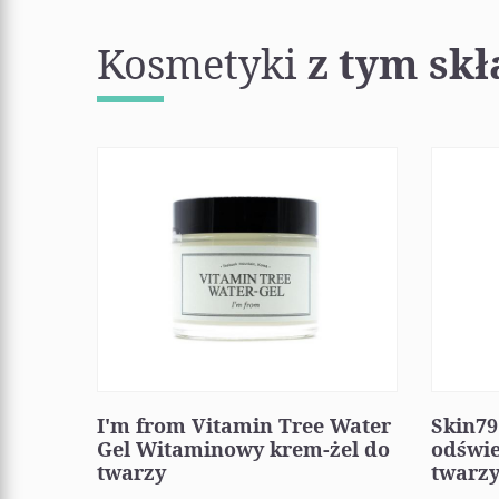
Kosmetyki
z tym sk
I'm from Vitamin Tree Water
Skin79
Gel Witaminowy krem-żel do
odświ
twarzy
twarz