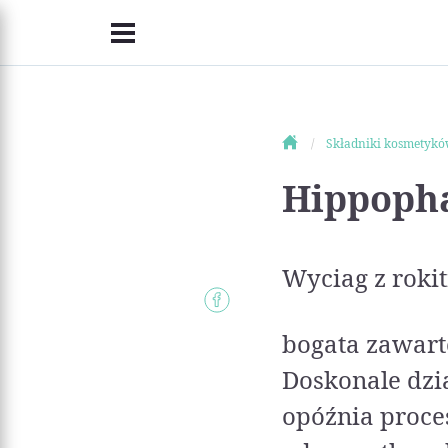
Składniki kosmetyk
Hippopha
Wyciag z roki
bogata zawart
Doskonale dzia
opóźnia proces