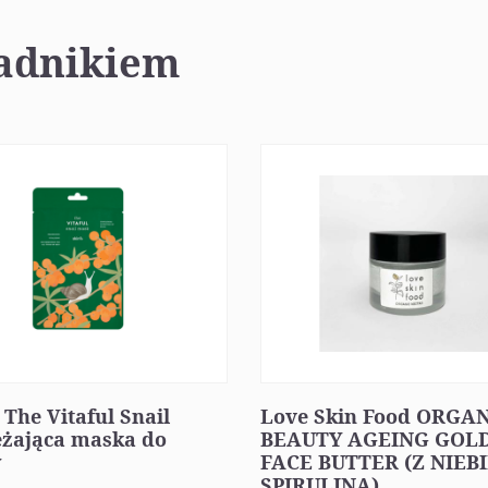
ładnikiem
 The Vitaful Snail
Love Skin Food ORGA
eżająca maska do
BEAUTY AGEING GOLD
y
FACE BUTTER (Z NIEB
SPIRULINĄ)