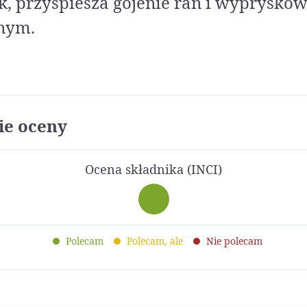
, przyspiesza gojenie ran i wypryskó
znym.
e oceny
Ocena składnika (INCI)
Polecam
Polecam, ale
Nie polecam