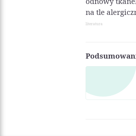
odnowy tkanek
na tle alergic
literatura
Podsumowani