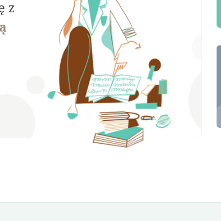
ę z
ą