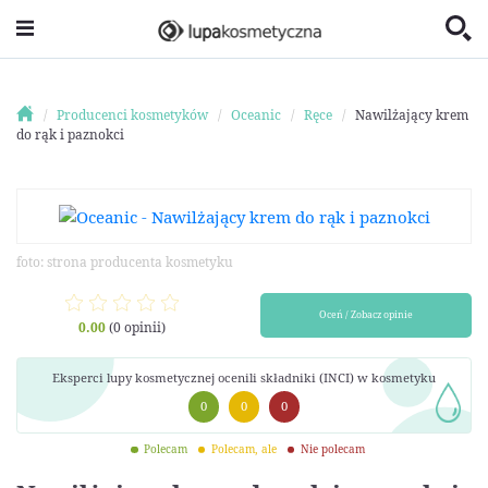
Producenci kosmetyków
Oceanic
Ręce
Nawilżający krem
do rąk i paznokci
foto: strona producenta kosmetyku
Oceń / Zobacz opinie
0.00
(0 opinii)
Eksperci lupy kosmetycznej ocenili składniki (INCI) w kosmetyku
0
0
0
Polecam
Polecam, ale
Nie polecam