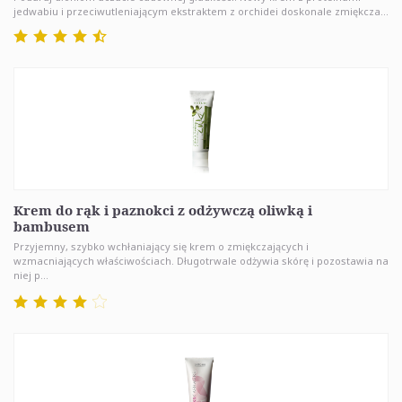
jedwabiu i przeciwutleniającym ekstraktem z orchidei doskonale zmiękcza...
Krem do rąk i paznokci z odżywczą oliwką i
bambusem
Przyjemny, szybko wchłaniający się krem o zmiękczających i
wzmacniających właściwościach. Długotrwale odżywia skórę i pozostawia na
niej p...