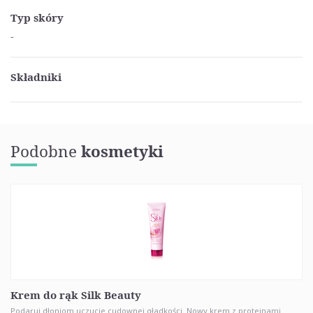
Typ skóry
-
Składniki
Podobne
kosmetyki
Krem do rąk Silk Beauty
Podaruj dłoniom uczucie cudownej gładkości. Nowy krem z proteinami