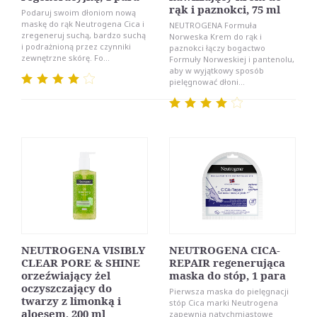
rąk i paznokci, 75 ml
Podaruj swoim dłoniom nową
maskę do rąk Neutrogena Cica i
NEUTROGENA Formuła
zregeneruj suchą, bardzo suchą
Norweska Krem do rąk i
i podrażnioną przez czynniki
paznokci łączy bogactwo
zewnętrzne skórę. Fo...
Formuły Norweskiej i pantenolu,
aby w wyjątkowy sposób
pielęgnować dłoni...
NEUTROGENA VISIBLY
NEUTROGENA CICA-
CLEAR PORE & SHINE
REPAIR regenerująca
orzeźwiający żel
maska do stóp, 1 para
oczyszczający do
Pierwsza maska do pielęgnacji
twarzy z limonką i
stóp Cica marki Neutrogena
aloesem, 200 ml
zapewnia natychmiastowe