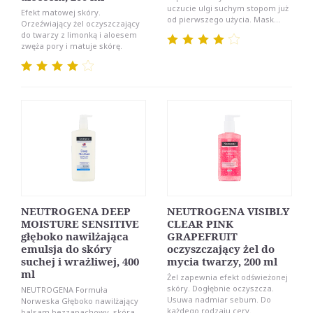
uczucie ulgi suchym stopom już
Efekt matowej skóry.
od pierwszego użycia. Mask...
Orzeźwiający żel oczyszczający
do twarzy z limonką i aloesem
zwęża pory i matuje skórę.
NEUTROGENA DEEP
NEUTROGENA VISIBLY
MOISTURE SENSITIVE
CLEAR PINK
głęboko nawilżająca
GRAPEFRUIT
emulsja do skóry
oczyszczający żel do
suchej i wrażliwej, 400
mycia twarzy, 200 ml
ml
Żel zapewnia efekt odświeżonej
skóry. Dogłębnie oczyszcza.
NEUTROGENA Formuła
Usuwa nadmiar sebum. Do
Norweska Głęboko nawilżający
każdego rodzaju cery.
balsam bezzapachowy, skóra