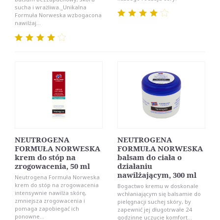
sucha i wrażliwa._Unikalna
Formuła Norweska wzbogacona
nawilżaj...
NEUTROGENA
NEUTROGENA
FORMUŁA NORWESKA
FORMUŁA NORWESKA
krem do stóp na
balsam do ciała o
zrogowacenia, 50 ml
działaniu
nawilżającym, 300 ml
Neutrogena Formuła Norweska
krem do stóp na zrogowacenia
Bogactwo kremu w doskonale
intensywnie nawilża skórę,
wchłaniającym się balsamie do
zmniejsza zrogowacenia i
pielęgnacji suchej skóry, by
pomaga zapobiegać ich
zapewnić jej długotrwałe 24
ponowne...
godzinne uczucie komfort...