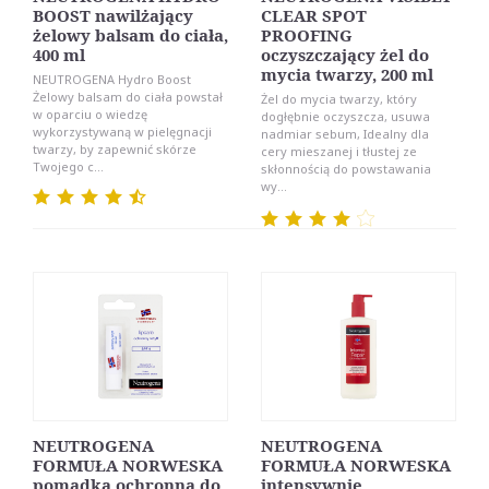
BOOST nawilżający
CLEAR SPOT
żelowy balsam do ciała,
PROOFING
400 ml
oczyszczający żel do
mycia twarzy, 200 ml
NEUTROGENA Hydro Boost
Żelowy balsam do ciała powstał
Żel do mycia twarzy, który
w oparciu o wiedzę
dogłębnie oczyszcza, usuwa
wykorzystywaną w pielęgnacji
nadmiar sebum, Idealny dla
twarzy, by zapewnić skórze
cery mieszanej i tłustej ze
Twojego c...
skłonnością do powstawania
wy...
NEUTROGENA
NEUTROGENA
FORMUŁA NORWESKA
FORMUŁA NORWESKA
pomadka ochronna do
intensywnie