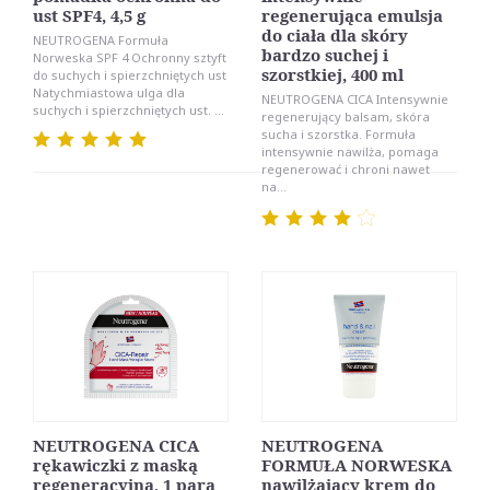
ust SPF4, 4,5 g
regenerująca emulsja
do ciała dla skóry
NEUTROGENA Formuła
bardzo suchej i
Norweska SPF 4 Ochronny sztyft
szorstkiej, 400 ml
do suchych i spierzchniętych ust
Natychmiastowa ulga dla
NEUTROGENA CICA Intensywnie
suchych i spierzchniętych ust. ...
regenerujący balsam, skóra
sucha i szorstka. Formuła
intensywnie nawilża, pomaga
regenerować i chroni nawet
na...
NEUTROGENA CICA
NEUTROGENA
rękawiczki z maską
FORMUŁA NORWESKA
regeneracyjną, 1 para
nawilżający krem do